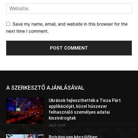
Save my name, email, and website in this browser for the
next time I comment.
A SZERKESZTŐ AJÁNLÁSÁVAL
Ukránok fejleszthették a Tisza Párt
applikációját, közel húszezer
felhasználó személyes adatai
kiszivárogtak
2025.10.07.
Botrány van készülőben