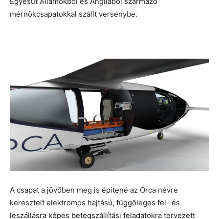
Egyesüt Államokból és Angliából származó
mérnökcsapatokkal szállt versenybe.
A csapat a jövőben meg is építené az Orca névre
keresztelt elektromos hajtású, függőleges fel- és
leszállásra képes betegszállítási feladatokra tervezett