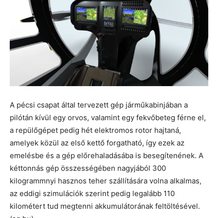
A pécsi csapat által tervezett gép járműkabinjában a
pilótán kívül egy orvos, valamint egy fekvőbeteg férne el,
a repülőgépet pedig hét elektromos rotor hajtaná,
amelyek közül az első kettő forgatható, így ezek az
emelésbe és a gép előrehaladásába is besegítenének. A
kéttonnás gép összességében nagyjából 300
kilogrammnyi hasznos teher szállítására volna alkalmas,
az eddigi szimulációk szerint pedig legalább 110
kilométert tud megtenni akkumulátorának feltöltésével.