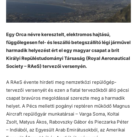
Egy Orca névre keresztelt, elektromos hajtású,
függőlegesen fel- és leszálló betegszállító légi járművel
harmadik helyezést ért el egy magyar csapat a brit
Királyi Repüléstudományi Társaság (Royal Aeronautical
Society – RAeS) tervezői versenyén.
A RAeS évente hirdeti meg nemzetközi repülőgép-
tervezői versenyét és ezen a fiatal tervezőkből álló pécsi
csapat bravúros megoldással szerezte meg a harmadik
helyet. A Pécs melletti pogányi reptéren működő Magnus
Aircraft repülőgyár munkatársai – Varga Soma, Koltai
Zsolt, Matyus Ákos, Rabovszky Gábor és Pieczarka Péter
– Indiából, az Egyesült Arab Emirátusokból, az Amerikai