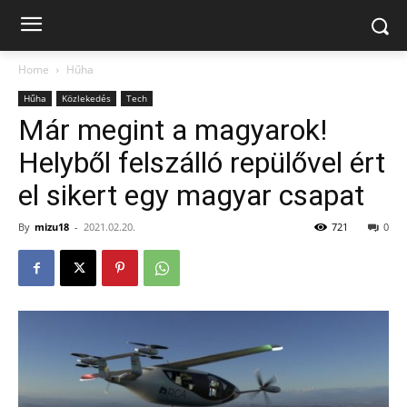
Home
Hűha
Hűha
Közlekedés
Tech
Már megint a magyarok!
Helyből felszálló repülővel ért
el sikert egy magyar csapat
By
mizu18
-
2021.02.20.
721
0