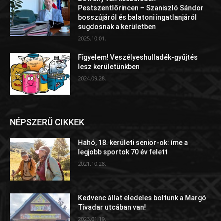
Pestszentlőrincen – Szaniszló Sándor
bosszújáról és balatoni ingatlanjáról
sugdosnak a kerületben
2025.10.01.
Figyelem! Veszélyeshulladék-gyűjtés
lesz kerületünkben
2024.09.28.
NÉPSZERŰ CIKKEK
Hahó, 18. kerületi senior-ok: íme a
legjobb sportok 70 év felett
2021.10.28.
Kedvenc állat eledeles boltunk a Margó
Tivadar utcában van!
2023.01.19.