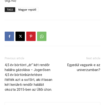
(sg.hu)
TAGS
Magyar repülő
Previous article
Next article
4,5 év börtönt „ér” két rendőr
Egyedül vagyunk-e az
halálra gázolása – Jogerősen
univerzumban?
4,5 év börtönbüntetésre
ítélték azt a sofőrt, aki ittasan
két kerületi rendőr halálát
okozta 2015-ben az Üllői úton.