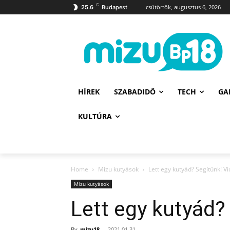
C
csütörtök, augusztus 6, 2026
25.6
Budapest
HÍREK
SZABADIDŐ
TECH
GA
KULTÚRA
Home
Mizu kutyások
Lett egy kutyád? Segítünk! V
Mizu kutyások
Lett egy kutyád?
By
mizu18
-
2021.01.31.