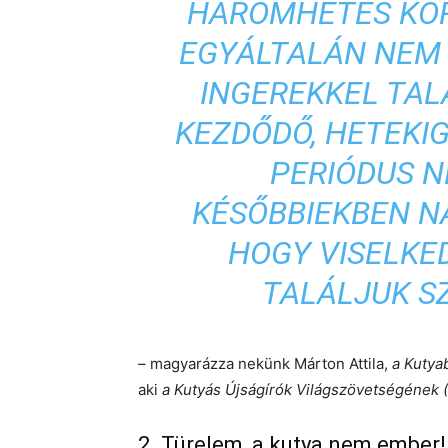
HÁROMHETES KOR
EGYÁLTALÁN NEM 
INGEREKKEL TAL
KEZDŐDŐ, HETEKIG
PERIÓDUS N
KÉSŐBBIEKBEN N
HOGY VISELKE
TALÁLJUK 
– magyarázza nekünk Márton Attila,
a Kutya
aki
a Kutyás Újságírók Világszövetségének
2. Türelem, a kutya nem ember!