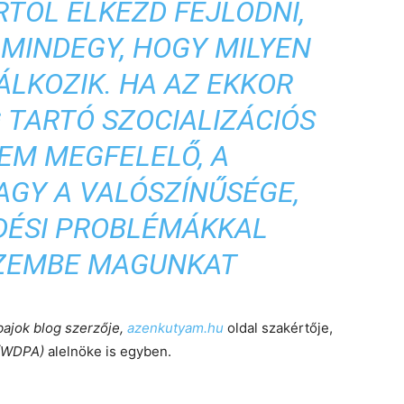
TÓL ELKEZD FEJLŐDNI,
MINDEGY, HOGY MILYEN
ÁLKOZIK. HA AZ EKKOR
 TARTÓ SZOCIALIZÁCIÓS
EM MEGFELELŐ, A
AGY A VALÓSZÍNŰSÉGE,
DÉSI PROBLÉMÁKKAL
SZEMBE MAGUNKAT
bajok blog szerzője,
azenkutyam.hu
oldal szakértője,
 (WDPA)
alelnöke is egyben.