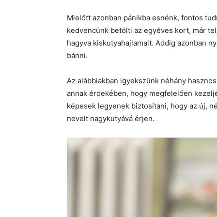
Mielőtt azonban pánikba esnénk, fontos tudn
kedvencünk betölti az egyéves kort, már tel
hagyva kiskutyahajlamait. Addig azonban nyu
bánni.
Az alábbiakban igyekszünk néhány hasznos 
annak érdekében, hogy megfelelően kezeljék 
képesek legyenek biztosítani, hogy az új, n
nevelt nagykutyává érjen.