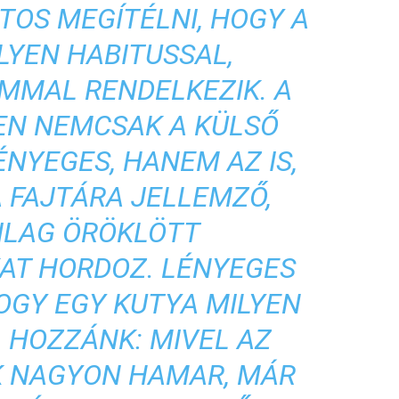
TOS MEGÍTÉLNI, HOGY A
LYEN HABITUSSAL,
MAL RENDELKEZIK. A
EN NEMCSAK A KÜLSŐ
NYEGES, HANEM AZ IS,
A FAJTÁRA JELLEMZŐ,
ILAG ÖRÖKLÖTT
AT HORDOZ. LÉNYEGES
HOGY EGY KUTYA MILYEN
 HOZZÁNK: MIVEL AZ
K NAGYON HAMAR, MÁR