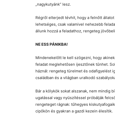
„nagykutyánk” lesz.
Régről elterjedt tévhit, hogy a felnőtt álla
lehetséges, csak valamivel nehezebb felada
állunk hozzá a feladathoz, rengeteg jövőbe
NE ESS PÁNIKBA!
Mindenekelőtt le kell szögezni, hogy akinek
feladat meglehetősen ijesztőnek tűnhet. So
háznál: rengeteg türelmet és odafigyelést ig
családban és a világban uralkodó szabályoka
Bár a kölykök sokat alszanak, nem mindig bí
ugatással vagy nyüszítéssel próbálják felcsö
rengeteget rágnak: tűhegyes kiskutyafogaik
cipőkön és gyakran a gazdi kezein élesítik.