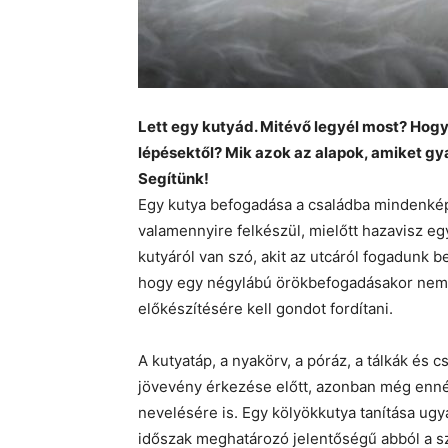
Lett egy kutyád. Mitévő legyél most? Hog
lépésektől? Mik azok az alapok, amiket gy
Segítünk!
Egy kutya befogadása a családba mindenkép
valamennyire felkészül, mielőtt hazavisz eg
kutyáról van szó, akit az utcáról fogadunk
hogy egy négylábú örökbefogadásakor nem 
előkészítésére kell gondot fordítani.
A kutyatáp, a nyakörv, a póráz, a tálkák és 
jövevény érkezése előtt, azonban még ennél
nevelésére is. Egy kölyökkutya tanítása ugy
időszak meghatározó jelentőségű abból a 