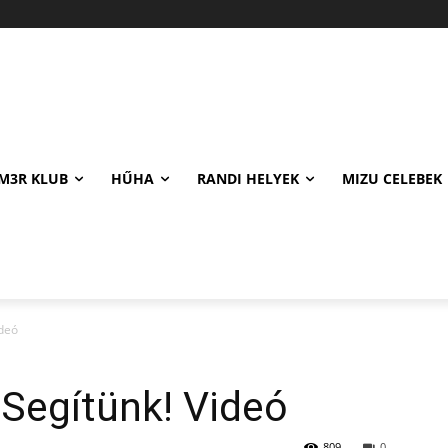
M3R KLUB
HŰHA
RANDI HELYEK
MIZU CELEBEK
ideó
 Segítünk! Videó
809
0