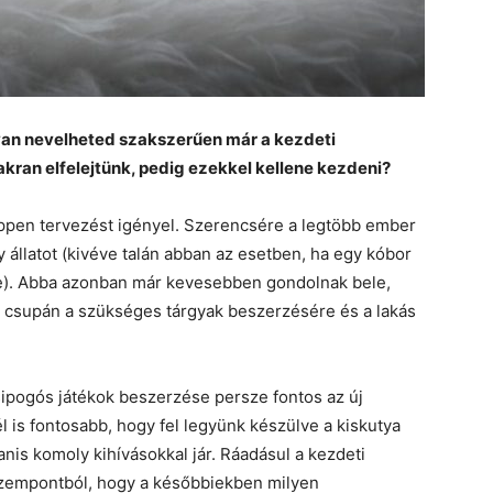
yan nevelheted szakszerűen már a kezdeti
akran elfelejtünk, pedig ezekkel kellene kezdeni?
pen tervezést igényel. Szerencsére a legtöbb ember
y állatot (kivéve talán abban az esetben, ha egy kóbor
 be). Abba azonban már kevesebben gondolnak bele,
csupán a szükséges tárgyak beszerzésére és a lakás
csipogós játékok beszerzése persze fontos az új
 is fontosabb, hogy fel legyünk készülve a kiskutya
anis komoly kihívásokkal jár. Ráadásul a kezdeti
szempontból, hogy a későbbiekben milyen