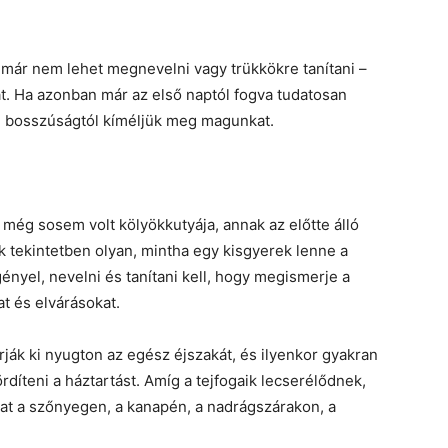
tot már nem lehet megnevelni vagy trükkökre tanítani –
t. Ha azonban már az első naptól fogva tudatosan
li bosszúságtól kíméljük meg magunkat.
 még sosem volt kölyökkutyája, annak az előtte álló
k tekintetben olyan, mintha egy kisgyerek lenne a
ényel, nevelni és tanítani kell, hogy megismerje a
t és elvárásokat.
rják ki nyugton az egész éjszakát, és ilyenkor gyakran
rdíteni a háztartást. Amíg a tejfogaik lecserélődnek,
at a szőnyegen, a kanapén, a nadrágszárakon, a