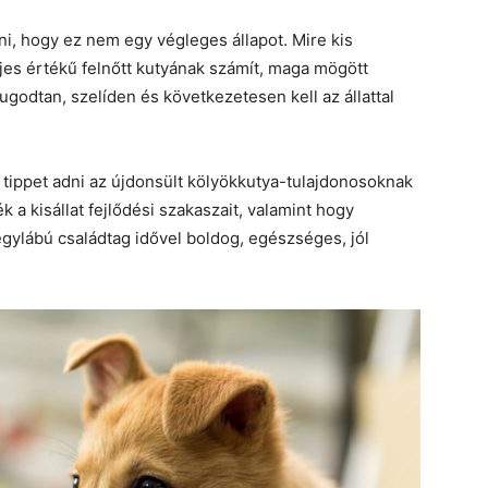
i, hogy ez nem egy végleges állapot. Mire kis
jes értékű felnőtt kutyának számít, maga mögött
godtan, szelíden és következetesen kell az állattal
tippet adni az újdonsült kölyökkutya-tulajdonosoknak
a kisállat fejlődési szakaszait, valamint hogy
égylábú családtag idővel boldog, egészséges, jól