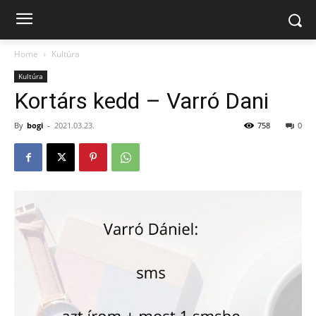
Home
Kultúra
Kultúra
Kortárs kedd – Varró Dani
By
bogi
-
2021.03.23.
758
0