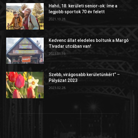
Hahó, 18. kerületi senior-ok: íme a
legjobb sportok 70 év felett
2021.10.28.
Kedvenc állat eledeles boltunk a Margó
Tivadar utcában van!
2023.01.19.
Szebb, virágosabb kerületünkért” –
Pályázat 2023
2023.02.28.