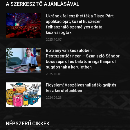
A SZERKESZTŐ AJÁNLÁSÁVAL
Ukránok fejleszthették a Tisza Párt
applikációját, közel húszezer
felhasználó személyes adatai
kiszivárogtak
2025.10.07.
Botrány van készülőben
Pestszentlőrincen – Szaniszló Sándor
bosszújáról és balatoni ingatlanjáról
sugdosnak a kerületben
2025.10.01.
Figyelem! Veszélyeshulladék-gyűjtés
lesz kerületünkben
2024.09.28.
NÉPSZERŰ CIKKEK