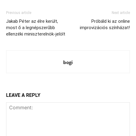
Previous article
Next article
Jakab Péter az élre került,
Próbáld ki az online
most ő a legnépszerűbb
improvizációs színházat!
ellenzéki miniszterelnök-jelölt
bogi
LEAVE A REPLY