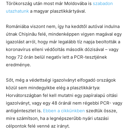
Törökország után most már Moldovába is
szabadon
utazhatunk
a magyar plasztikkártyával.
Romániába viszont nem, így ha keddtől autóval indulna
útnak Chișinău felé, mindenképpen vigyen magával egy
igazolást arról, hogy már legalább tíz napja beoltották a
koronavírus elleni védőoltás második dózisával – vagy
hogy 72 órán belül negatív lett a PCR-tesztjének
eredménye.
Sőt, még a védettségi igazolványt elfogadó országok
közül sem mindegyikbe elég a plasztikkártya:
Horvátországban fel kell mutatni egy papíralapú oltási
igazolványt, vagy egy 48 óránál nem régebbi PCR- vagy
antigéntesztet is.
Ebben a cikkünkben
szedtük össze,
mire számítson, ha a legnépszerűbb nyári utazási
célpontok felé venné az irányt.