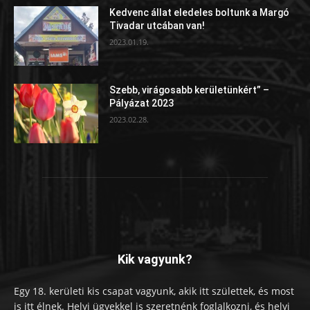
Kedvenc állat eledeles boltunk a Margó
Tivadar utcában van!
2023.01.19.
Szebb, virágosabb kerületünkért” –
Pályázat 2023
2023.02.28.
Kik vagyunk?
Egy 18. kerületi kis csapat vagyunk, akik itt születtek, és most
is itt élnek. Helyi ügyekkel is szeretnénk foglalkozni, és helyi