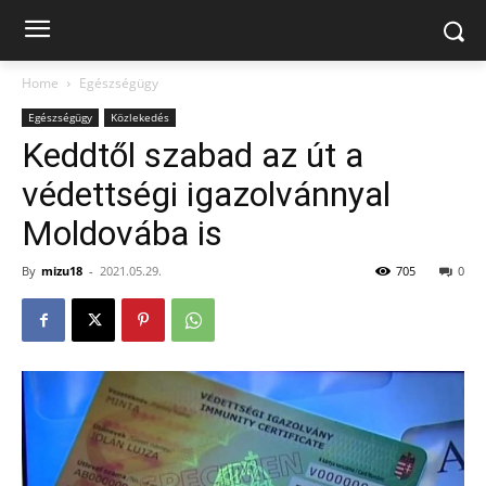
Home
Egészségügy
Egészségügy
Közlekedés
Keddtől szabad az út a
védettségi igazolvánnyal
Moldovába is
By
mizu18
-
2021.05.29.
705
0