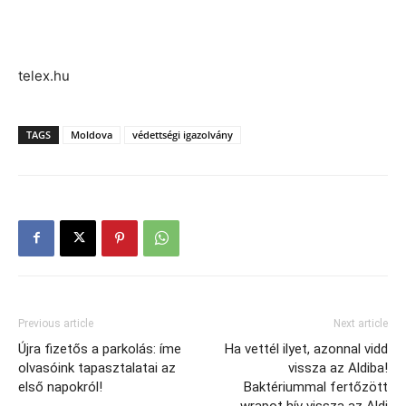
telex.hu
TAGS
Moldova
védettségi igazolvány
Previous article
Next article
Újra fizetős a parkolás: íme
Ha vettél ilyet, azonnal vidd
olvasóink tapasztalatai az
vissza az Aldiba!
első napokról!
Baktériummal fertőzött
wrapot hív vissza az Aldi