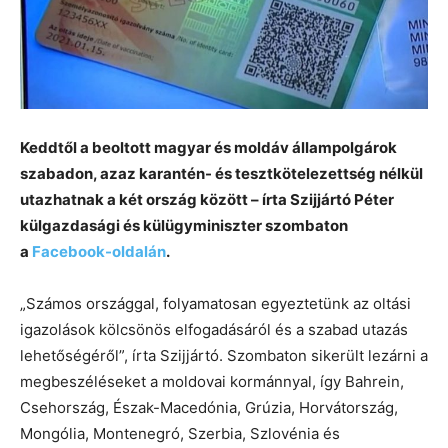
Keddtől a beoltott magyar és moldáv állampolgárok
szabadon, azaz karantén- és tesztkötelezettség nélkül
utazhatnak a két ország között – írta Szijjártó Péter
külgazdasági és külügyminiszter szombaton
a
Facebook-oldalán
.
„Számos országgal, folyamatosan egyeztetünk az oltási
igazolások kölcsönös elfogadásáról és a szabad utazás
lehetőségéről”, írta Szijjártó. Szombaton sikerült lezárni a
megbeszéléseket a moldovai kormánnyal, így Bahrein,
Csehország, Észak-Macedónia, Grúzia, Horvátország,
Mongólia, Montenegró, Szerbia, Szlovénia és