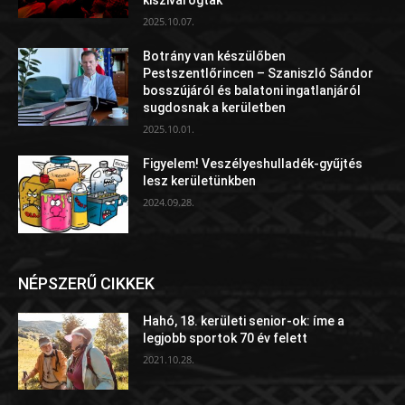
2025.10.07.
Botrány van készülőben
Pestszentlőrincen – Szaniszló Sándor
bosszújáról és balatoni ingatlanjáról
sugdosnak a kerületben
2025.10.01.
Figyelem! Veszélyeshulladék-gyűjtés
lesz kerületünkben
2024.09.28.
NÉPSZERŰ CIKKEK
Hahó, 18. kerületi senior-ok: íme a
legjobb sportok 70 év felett
2021.10.28.