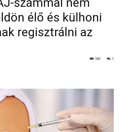
 TAJ-számmal nem
ldön élő és külhoni
ak regisztrálni az
583
0