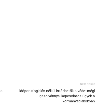
Next article
 a
Időpontfoglalás nélkül intézhetők a védettségi
igazolvánnyal kapcsolatos ügyek a
kormányablakokban