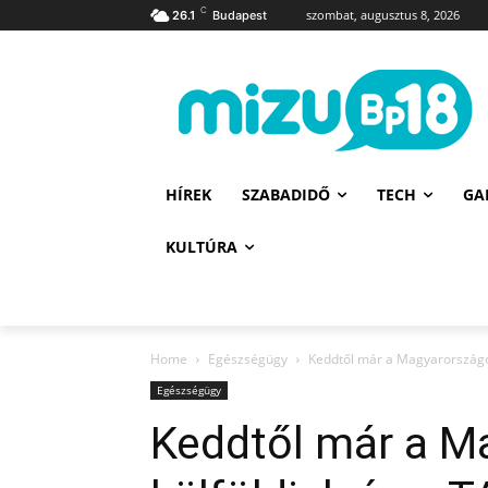
C
szombat, augusztus 8, 2026
26.1
Budapest
HÍREK
SZABADIDŐ
TECH
GA
KULTÚRA
Home
Egészségügy
Keddtől már a Magyarországon
Egészségügy
Keddtől már a M