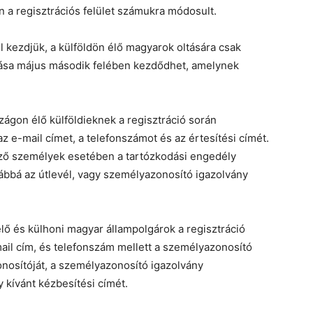
a regisztrációs felület számukra módosult.
l kezdjük, a külföldön élő magyarok oltására csak
oltása május második felében kezdődhet, amelynek
on élő külföldieknek a regisztráció során
z e-mail címet, a telefonszámot és az értesítési címét.
ező személyek esetében a tartózkodási engedély
ábbá az útlevél, vagy személyazonosító igazolvány
ő és külhoni magyar állampolgárok a regisztráció
mail cím, és telefonszám mellett a személyazonosító
osítóját, a személyazonosító igazolvány
 kívánt kézbesítési címét.