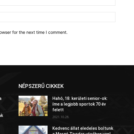
owser for the next time I comment.
NÉPSZERŰ CIKKEK
a
Hahó, 18. kerületi senior-ok:
íme a legjobb sportok 70 év
felett
ak
2021.10.28.
Kedvenc állat eledeles boltunk
a Margó Tivadar utcában van!