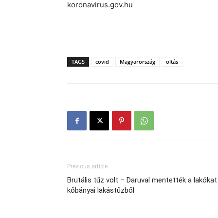
koronavirus.gov.hu
TAGS
covid
Magyarország
oltás
Previous article
Brutális tűz volt – Daruval mentették a lakókat
kőbányai lakástűzből