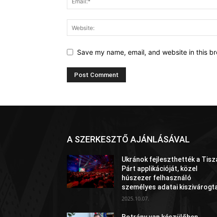
Save my name, email, and website in this br
A SZERKESZTŐ AJÁNLÁSÁVAL
Ukránok fejleszthették a Tisz
Párt applikációját, közel
húszezer felhasználó
személyes adatai kiszivárogt
2025.10.07.
Botrány van készülőben