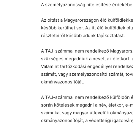
A személyazonosság hitelesítése érdekében 
Az oltást a Magyarországon élő külföldiekke
később kerülhet sor. Az itt élő külföldiek 
részleteiről később adunk tájékoztatást.
A TAJ-számmal nem rendelkező Magyarország
szükséges megadniuk a nevet, az életkort, a
Valamint tartózkodási engedéllyel rendelk
számát, vagy személyazonosító számát, tov
okmányazonosítóját.
A TAJ-számmal nem rendelkező külföldön él
során kötelesek megadni a név, életkor, e-
számukat vagy magyar útlevelük okmányazon
okmányazonosítóját, a védettségi igazolvány