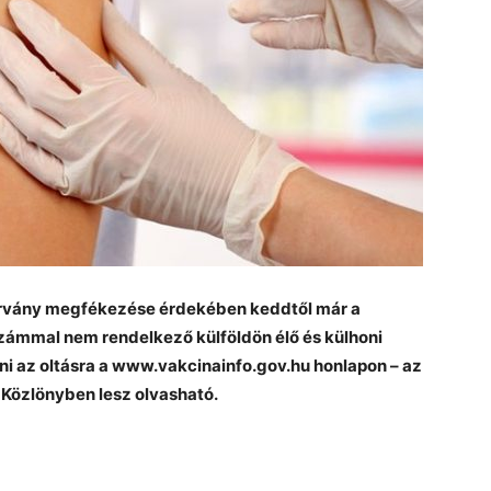
járvány megfékezése érdekében keddtől már a
zámmal nem rendelkező külföldön élő és külhoni
ni az oltásra a www.vakcinainfo.gov.hu honlapon – az
 Közlönyben lesz olvasható.