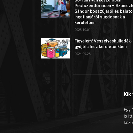
Pestszentlőrincen – Szaniszl
Sándor bosszújáról és balato
ingatlanjáról sugdosnak a
kerületben
2025.10.01.
Figyelem! Veszélyeshulladék-
gyűjtés lesz kerületünkben
2024.09.28.
Kik
Egy 
is i
közö