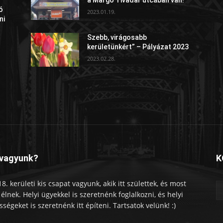
ó
2023.01.19.
ni
Szebb, virágosabb
kerületünkért” – Pályázat 2023
2023.02.28.
 vagyunk?
K
18. kerületi kis csapat vagyunk, akik itt születtek, és most
tt élnek. Helyi ügyekkel is szeretnénk foglalkozni, és helyi
sségeket is szeretnénk itt építeni. Tartsatok velünk! :)