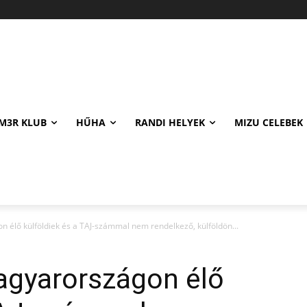
M3R KLUB
HŰHA
RANDI HELYEK
MIZU CELEBEK
 élő külföldiek és a TAJ-számmal nem rendelkező, külföldön...
agyarországon élő