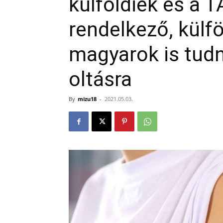
külföldiek és a
rendelkező, külfö
magyarok is tudn
oltásra
By
mizu18
-
2021.05.03.