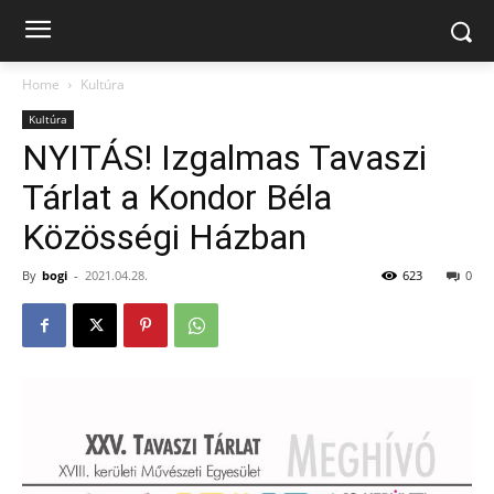
Home
Kultúra
Kultúra
NYITÁS! Izgalmas Tavaszi
Tárlat a Kondor Béla
Közösségi Házban
By
bogi
-
2021.04.28.
623
0