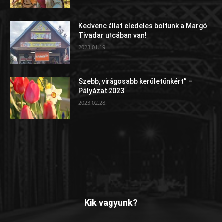
Kedvenc állat eledeles boltunk a Margó
Tivadar utcában van!
2023.01.19.
Szebb, virágosabb kerületünkért” –
Pályázat 2023
2023.02.28.
Kik vagyunk?