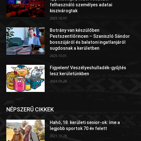
felhasználó személyes adatai
kiszivárogtak
2025.10.07.
Botrány van készülőben
Pestszentlőrincen – Szaniszló Sándor
bosszújáról és balatoni ingatlanjáról
sugdosnak a kerületben
2025.10.01.
Figyelem! Veszélyeshulladék-gyűjtés
lesz kerületünkben
2024.09.28.
NÉPSZERŰ CIKKEK
Hahó, 18. kerületi senior-ok: íme a
legjobb sportok 70 év felett
2021.10.28.