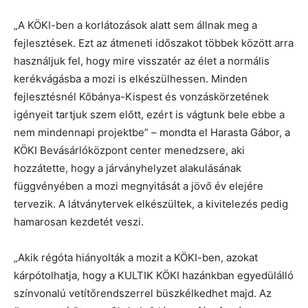
„A KÖKI-ben a korlátozások alatt sem állnak meg a
fejlesztések. Ezt az átmeneti időszakot többek között arra
használjuk fel, hogy mire visszatér az élet a normális
kerékvágásba a mozi is elkészülhessen. Minden
fejlesztésnél Kőbánya-Kispest és vonzáskörzetének
igényeit tartjuk szem előtt, ezért is vágtunk bele ebbe a
nem mindennapi projektbe” – mondta el Harasta Gábor, a
KÖKI Bevásárlóközpont center menedzsere, aki
hozzátette, hogy a járványhelyzet alakulásának
függvényében a mozi megnyitását a jövő év elejére
tervezik. A látványtervek elkészültek, a kivitelezés pedig
hamarosan kezdetét veszi.
„Akik régóta hiányolták a mozit a KÖKI-ben, azokat
kárpótolhatja, hogy a KULTIK KÖKI hazánkban egyedülálló
színvonalú vetítőrendszerrel büszkélkedhet majd. Az