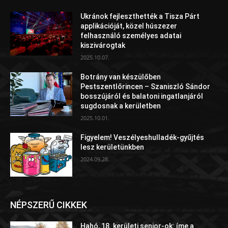
Ukránok fejleszthették a Tisza Párt
applikációját, közel húszezer
felhasználó személyes adatai
kiszivárogtak
2025.10.07.
Botrány van készülőben
Pestszentlőrincen – Szaniszló Sándor
bosszújáról és balatoni ingatlanjáról
sugdosnak a kerületben
2025.10.01.
Figyelem! Veszélyeshulladék-gyűjtés
lesz kerületünkben
2024.09.28.
NÉPSZERŰ CIKKEK
Hahó, 18. kerületi senior-ok: íme a