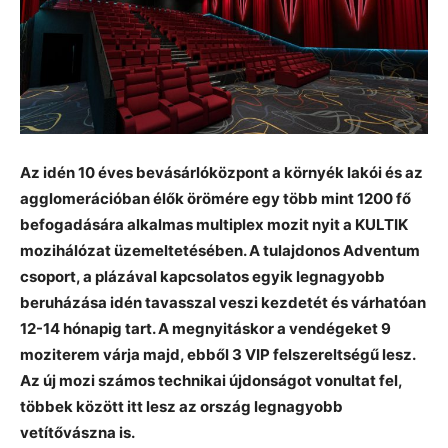
Az idén 10 éves bevásárlóközpont a környék lakói és az
agglomerációban élők örömére egy több mint 1200 fő
befogadására alkalmas multiplex mozit nyit a KULTIK
mozihálózat üzemeltetésében. A tulajdonos Adventum
csoport, a plázával kapcsolatos egyik legnagyobb
beruházása idén tavasszal veszi kezdetét és várhatóan
12-14 hónapig tart. A megnyitáskor a vendégeket 9
moziterem várja majd, ebből 3 VIP felszereltségű lesz.
Az új mozi számos technikai újdonságot vonultat fel,
többek között itt lesz az ország legnagyobb
vetítővászna is.