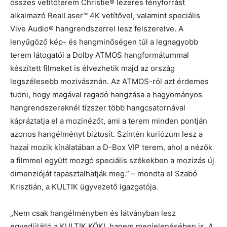
összes vetítőterem Christie® lézeres fényforrást
alkalmazó RealLaser™ 4K vetítővel, valamint speciális
Vive Audio® hangrendszerrel lesz felszerelve. A
lenyűgöző kép- és hangminőségen túl a legnagyobb
terem látogatói a Dolby ATMOS hangformátummal
készített filmeket is élvezhetik majd az ország
legszélesebb mozivásznán. Az ATMOS-ról azt érdemes
tudni, hogy magával ragadó hangzása a hagyományos
hangrendszereknél tízszer több hangcsatornával
kápráztatja el a mozinézőt, ami a terem minden pontján
azonos hangélményt biztosít. Szintén kuriózum lesz a
hazai mozik kínálatában a D-Box VIP terem, ahol a nézők
a filmmel együtt mozgó speciális székekben a mozizás új
dimenzióját tapasztalhatják meg.” – mondta el Szabó
Krisztián, a KULTIK ügyvezető igazgatója.
„Nem csak hangélményben és látványban lesz
egyedülálló a KULTIK KÖKI, hanem megjelenésében is. A