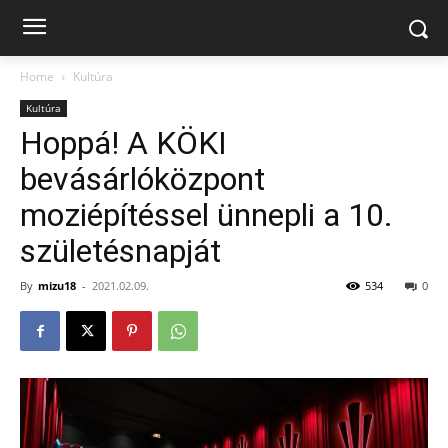
Home
Kultúra
Kultúra
Hoppá! A KÖKI
bevásárlóközpont
moziépítéssel ünnepli a 10.
születésnapját
By
mizu18
-
2021.02.09.
534
0