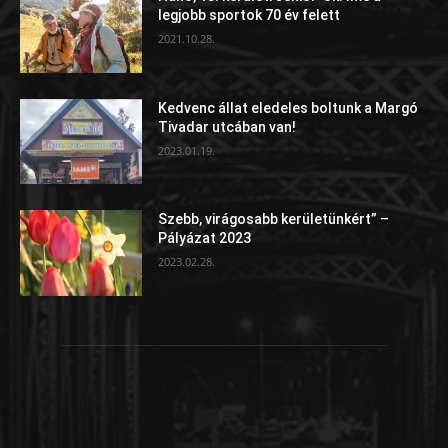
legjobb sportok 70 év felett
2021.10.28.
Kedvenc állat eledeles boltunk a Margó
Tivadar utcában van!
2023.01.19.
Szebb, virágosabb kerületünkért” –
Pályázat 2023
2023.02.28.