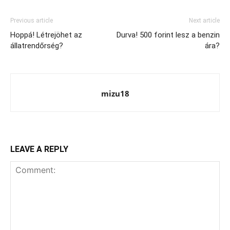
Previous article
Next article
Hoppá! Létrejöhet az
Durva! 500 forint lesz a benzin
állatrendőrség?
ára?
mizu18
LEAVE A REPLY