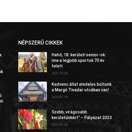
NÉPSZERŰ CIKKEK
a
Hahó, 18. kerületi senior-ok:
íme a legjobb sportok 70 év
felett
ak
2021.10.28.
Kedvenc állat eledeles boltunk
a Margó Tivadar utcában van!
ó
2023.01.19.
ni
Szebb, virágosabb
kerületünkért” – Pályázat 2023
2023.02.28.