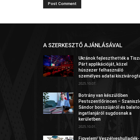
A SZERKESZTŐ AJÁNLÁSÁVAL
Ukránok fejleszthették a Tisz
Párt applikációját, közel
húszezer felhasználó
személyes adatai kiszivárogt
2025.10.07.
Botrány van készülőben
Pestszentlőrincen – Szaniszl
Sándor bosszújáról és balato
ingatlanjáról sugdosnak a
kerületben
2025.10.01.
Figyelem! Veszélyeshulladék-