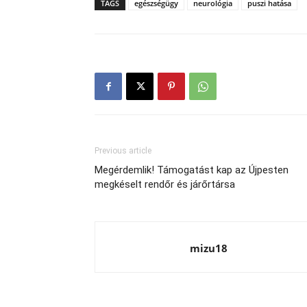
TAGS
egészségügy
neurológia
puszi hatása
Previous article
Megérdemlik! Támogatást kap az Újpesten
megkéselt rendőr és járőrtársa
mizu18