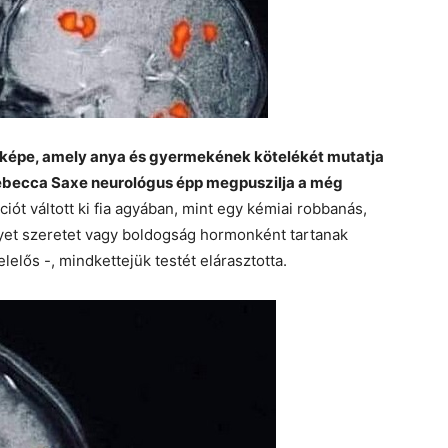
aképe, amely anya és gyermekének kötelékét mutatja
ebecca Saxe neurológus épp megpuszilja a még
ciót váltott ki fia agyában, mint egy kémiai robbanás,
melyet szeretet vagy boldogság hormonként tartanak
elős -, mindkettejük testét elárasztotta.