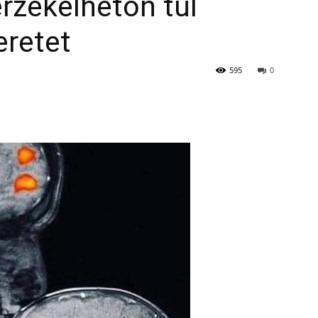
érzékelhetőn túl
eretet
595
0