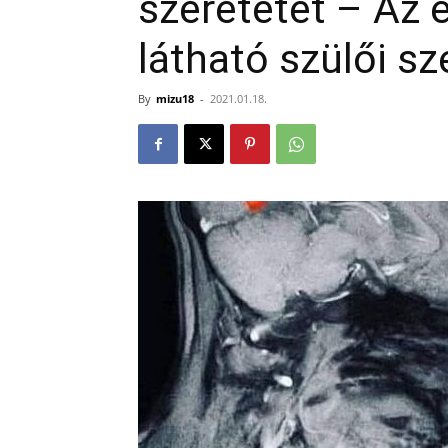
szeretetet – Az 
látható szülői sz
By
mizu18
-
2021.01.18.