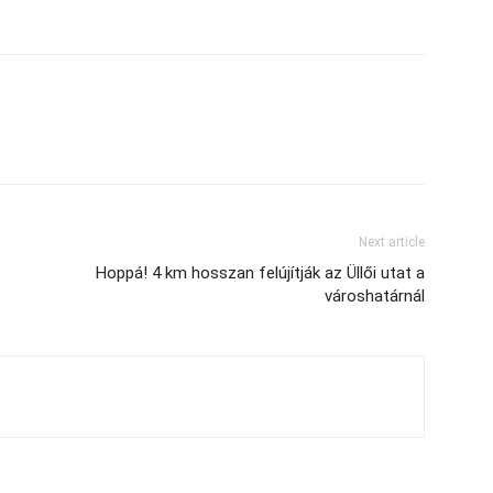
Next article
Hoppá! 4 km hosszan felújítják az Üllői utat a
városhatárnál