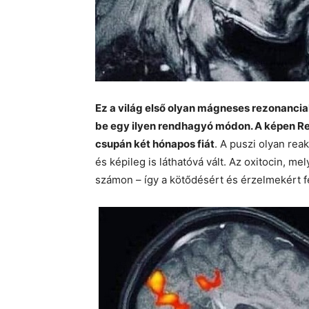
Ez a világ első olyan mágneses rezonanci
be egy ilyen rendhagyó módon. A képen R
csupán két hónapos fiát
. A puszi olyan reak
és képileg is láthatóvá vált. Az oxitocin, 
számon – így a kötődésért és érzelmekért fel