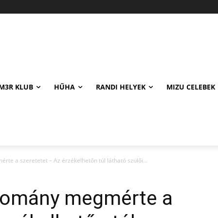
M3R KLUB
HŰHA
RANDI HELYEK
MIZU CELEBEK
te a szeretetet – Az érzékelhetőn túl látható szülői...
udomány megmérte a