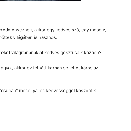
t eredményeznek, akkor egy kedves szó, egy mosoly,
nőttek világában is hasznos.
ereket világítanának át kedves gesztusaik közben?
 agyat, akkor ez felnőtt korban se lehet káros az
k “csupán” mosollyal és kedvességgel köszöntik