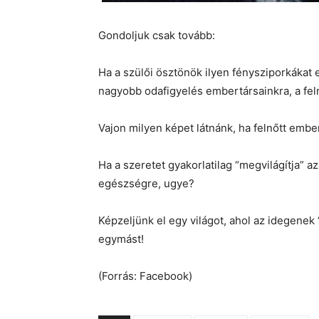
Gondoljuk csak tovább:
Ha a szülői ösztönök ilyen fénysziporkáka
nagyobb odafigyelés embertársainkra, a fel
Vajon milyen képet látnánk, ha felnőtt emb
Ha a szeretet gyakorlatilag “megvilágítja” az
egészségre, ugye?
Képzeljünk el egy világot, ahol az idegene
egymást!
(Forrás: Facebook)