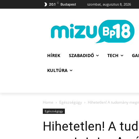
C
szombat, augusztus 8, 2026
20.1
Budapest
HÍREK
SZABADIDŐ
TECH
GA
KULTÚRA
Home
Egészségügy
Hihetetlen! A tudomány megmér
Egészségügy
Hihetetlen! A t