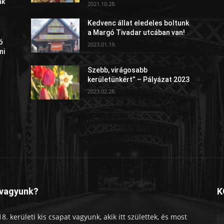
ak
2021.10.28.
Kedvenc állat eledeles boltunk
a Margó Tivadar utcában van!
ó
2023.01.19.
ni
Szebb, virágosabb
kerületünkért” – Pályázat 2023
2023.02.28.
 vagyunk?
K
18. kerületi kis csapat vagyunk, akik itt születtek, és most