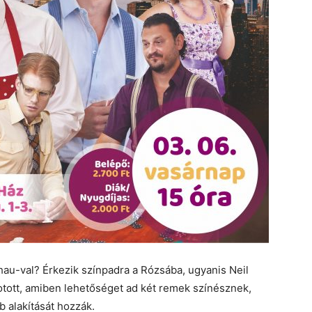
au-val? Érkezik színpadra a Rózsába, ugyanis Neil
tott, amiben lehetőséget ad két remek színésznek,
 alakítását hozzák.