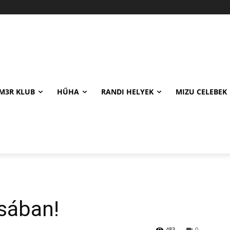
M3R KLUB
HŰHA
RANDI HELYEK
MIZU CELEBEK
sában!
483
0