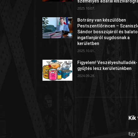
személyes adatai kiszivárogt
2025.10.07.
Botrány van készülőben
Pestszentlőrincen – Szaniszl
Sándor bosszújáról és balato
ingatlanjáról sugdosnak a
kerületben
2025.10.01.
Figyelem! Veszélyeshulladék-
gyűjtés lesz kerületünkben
2024.09.28.
Kik
Egy 