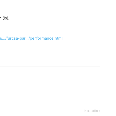
 (is),
u/…/furcsa-par…/performance.html
Next article