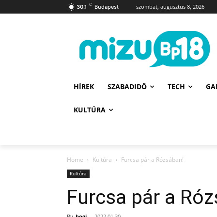
C
szombat, augusztus 8, 2026
30.1
Budapest
HÍREK
SZABADIDŐ
TECH
GA
KULTÚRA
Home
Kultúra
Furcsa pár a Rózsában!
Kultúra
Furcsa pár a Róz
By
bogi
-
2022.01.30.