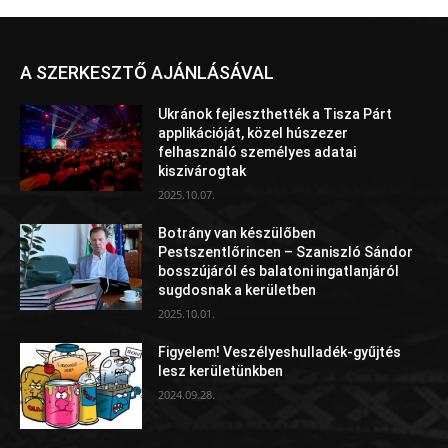
A SZERKESZTŐ AJÁNLÁSÁVAL
Ukránok fejleszthették a Tisza Párt
applikációját, közel húszezer
felhasználó személyes adatai
kiszivárogtak
2025.10.07.
Botrány van készülőben
Pestszentlőrincen – Szaniszló Sándor
bosszújáról és balatoni ingatlanjáról
sugdosnak a kerületben
2025.10.01.
Figyelem! Veszélyeshulladék-gyűjtés
lesz kerületünkben
2024.09.28.