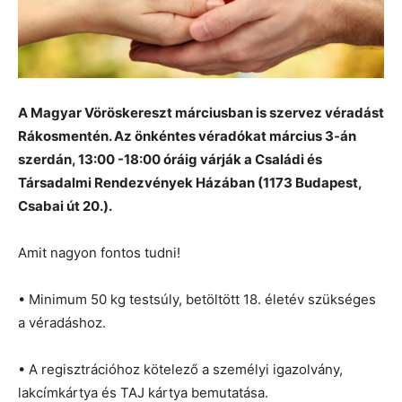
A Magyar Vöröskereszt márciusban is szervez véradást
Rákosmentén. Az önkéntes véradókat március 3-án
szerdán, 13:00 -18:00 óráig várják a Családi és
Társadalmi Rendezvények Házában (1173 Budapest,
Csabai út 20.).
Amit nagyon fontos tudni!
• Minimum 50 kg testsúly, betöltött 18. életév szükséges
a véradáshoz.
• A regisztrációhoz kötelező a személyi igazolvány,
lakcímkártya és TAJ kártya bemutatása.