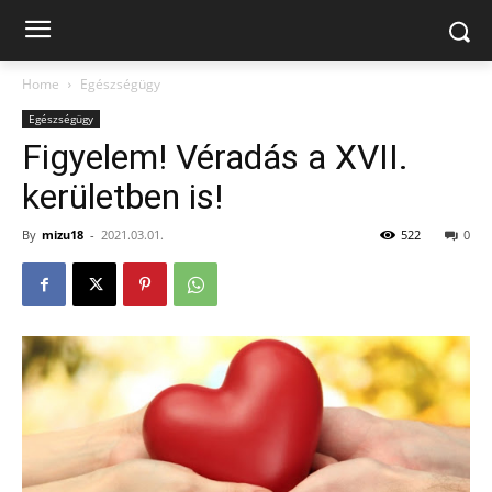
Home
Egészségügy
Egészségügy
Figyelem! Véradás a XVII.
kerületben is!
By
mizu18
-
2021.03.01.
522
0