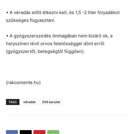
• A véradás előtt étkezni kell, és 1,5 -2 liter folyadékot
szükséges fogyasztani.
• A gyógyszerszedés önmagában nem kizáró ok, a
helyszínen lévő orvos felelősséggel dönt erről
(gyógyszertől, betegségtől függően).
(rakosmente.hu)
TAGS
véradás
XVII kerület