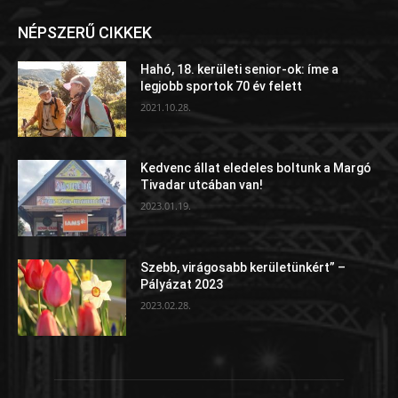
NÉPSZERŰ CIKKEK
Hahó, 18. kerületi senior-ok: íme a
legjobb sportok 70 év felett
2021.10.28.
Kedvenc állat eledeles boltunk a Margó
Tivadar utcában van!
2023.01.19.
Szebb, virágosabb kerületünkért” –
Pályázat 2023
2023.02.28.