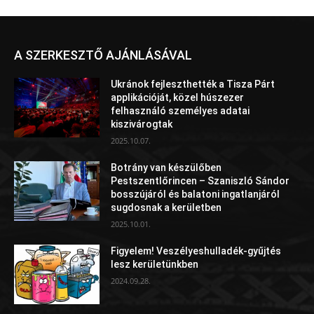
A SZERKESZTŐ AJÁNLÁSÁVAL
Ukránok fejleszthették a Tisza Párt
applikációját, közel húszezer
felhasználó személyes adatai
kiszivárogtak
2025.10.07.
Botrány van készülőben
Pestszentlőrincen – Szaniszló Sándor
bosszújáról és balatoni ingatlanjáról
sugdosnak a kerületben
2025.10.01.
Figyelem! Veszélyeshulladék-gyűjtés
lesz kerületünkben
2024.09.28.