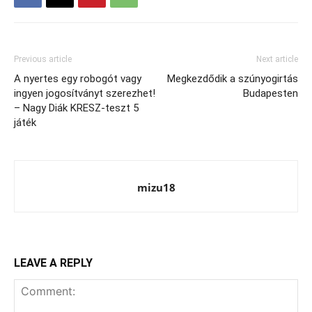
Previous article
Next article
A nyertes egy robogót vagy
Megkezdődik a szúnyogirtás
ingyen jogosítványt szerezhet!
Budapesten
– Nagy Diák KRESZ-teszt 5
játék
mizu18
LEAVE A REPLY