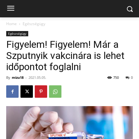
Home
Egészségügy
Egészségügy
Figyelem! Figyelem! Már a
Szputnyik vakcinára is lehet
időpontot foglalni
By
mizu18
-
2021.05.05.
750
0