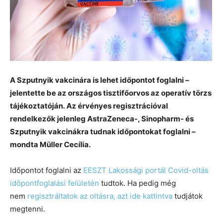
A Szputnyik vakcinára is lehet időpontot foglalni –
jelentette be az országos tisztifőorvos az operatív törzs
tájékoztatóján. Az érvényes regisztrációval
rendelkezők jelenleg AstraZeneca-, Sinopharm- és
Szputnyik vakcinákra tudnak időpontokat foglalni –
mondta Müller Cecília.
Időpontot foglalni az
EESZT Lakossági portál Covid-oltás
időpontfoglalási felületén
tudtok. Ha pedig még
nem
regisztráltatok az oltásra, azt ide kattintva
tudjátok
megtenni.