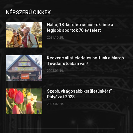
NÉPSZERŰ CIKKEK
Hahó, 18. kerületi senior-ok: íme a
legjobb sportok 70 év felett
2021.10.28.
Kedvenc állat eledeles boltunk a Margó
Tivadar utcában van!
2023.01.19.
Szebb, virágosabb kerületünkért” –
Pályázat 2023
2023.02.28.