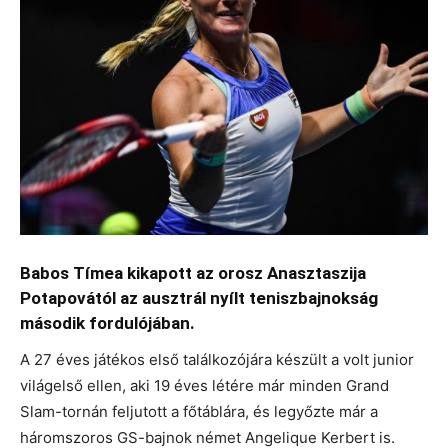
Babos Tímea kikapott az orosz Anasztaszija
Potapovától az ausztrál nyílt teniszbajnokság
második fordulójában.
A 27 éves játékos első találkozójára készült a volt junior
világelső ellen, aki 19 éves létére már minden Grand
Slam-tornán feljutott a főtáblára, és legyőzte már a
háromszoros GS-bajnok német Angelique Kerbert is.