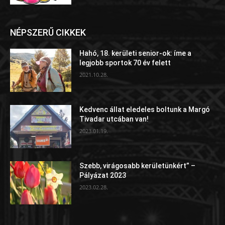
NÉPSZERŰ CIKKEK
Hahó, 18. kerületi senior-ok: íme a
legjobb sportok 70 év felett
2021.10.28.
Kedvenc állat eledeles boltunk a Margó
Tivadar utcában van!
2023.01.19.
Szebb, virágosabb kerületünkért” –
Pályázat 2023
2023.02.28.