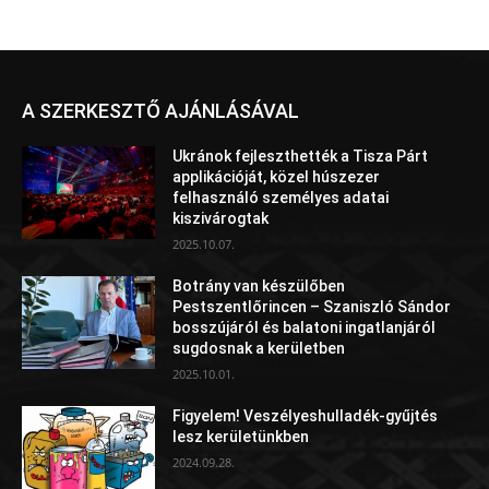
A SZERKESZTŐ AJÁNLÁSÁVAL
Ukránok fejleszthették a Tisza Párt
applikációját, közel húszezer
felhasználó személyes adatai
kiszivárogtak
2025.10.07.
Botrány van készülőben
Pestszentlőrincen – Szaniszló Sándor
bosszújáról és balatoni ingatlanjáról
sugdosnak a kerületben
2025.10.01.
Figyelem! Veszélyeshulladék-gyűjtés
lesz kerületünkben
2024.09.28.