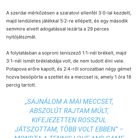
A szerdai mérkőzésen a szaratovi ellenfél 3:0-lal kezdett,
majd lendületes játékkal 5:2-re ellépett, és egy második
semmire elvett adogatással lezárta a 29 perces
nyitójátszmát.
A folytatásban a soproni teniszező 1:1-nél brékelt, majd
3:1-nél ismét bréklabdája volt, de nem tudott élni vele.
Potapova erőre kapott, és 2:4-ről sorozatban négy gémet
hozva besöpörte a szettet és a meccset is, amely 1 óra 18
percig tartott.
„SAJNÁLOM A MAI MECCSET,
ABSZOLÚT RAJTAM MÚLT,
KIFEJEZETTEN ROSSZUL
JÁTSZOTTAM, TÖBB VOLT EBBEN” –