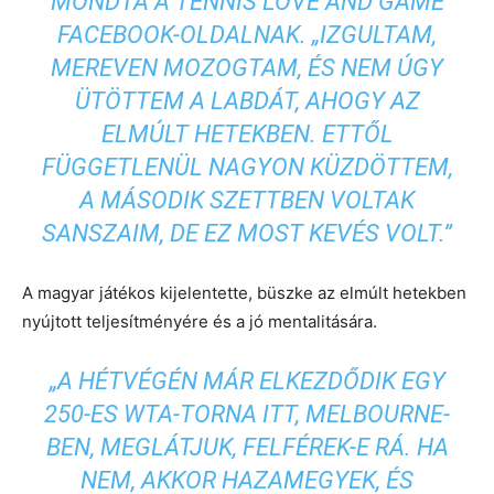
MONDTA A TENNIS LOVE AND GAME
FACEBOOK-OLDALNAK. „IZGULTAM,
MEREVEN MOZOGTAM, ÉS NEM ÚGY
ÜTÖTTEM A LABDÁT, AHOGY AZ
ELMÚLT HETEKBEN. ETTŐL
FÜGGETLENÜL NAGYON KÜZDÖTTEM,
A MÁSODIK SZETTBEN VOLTAK
SANSZAIM, DE EZ MOST KEVÉS VOLT.”
A magyar játékos kijelentette, büszke az elmúlt hetekben
nyújtott teljesítményére és a jó mentalitására.
„A HÉTVÉGÉN MÁR ELKEZDŐDIK EGY
250-ES WTA-TORNA ITT, MELBOURNE-
BEN, MEGLÁTJUK, FELFÉREK-E RÁ. HA
NEM, AKKOR HAZAMEGYEK, ÉS