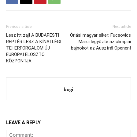
Previous article
Next article
Lesz itt zaj! A BUDAPESTI
Óriási magyar siker: Fucsovics
REPTÉR LESZ A KÍNAI LÉGI
Marci legyőzte az olimpiai
TEHERFORGALOM ÚJ
bajnokot az Ausztrál Openen!
EURÓPAI ELOSZTÓ
KÖZPONTJA
bogi
LEAVE A REPLY