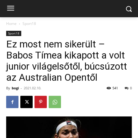
Home
Sport18
Sport18
Ez most nem sikerült –
Babos Tímea kikapott a volt
junior világelsőtől, búcsúzott
az Australian Opentől
By
bogi
-
2021.02.10.
541
0