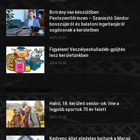
2025.10.07.
Botrány van készülőben
Pestszentlőrincen – Szaniszló Sándor
bosszújáról és balatoni ingatlanjáról
sugdosnak a kerületben
2025.10.01.
Figyelem! Veszélyeshulladék-gyűjtés
lesz kerületünkben
2024.09.28.
NÉPSZERŰ CIKKEK
Hahó, 18. kerületi senior-ok: íme a
legjobb sportok 70 év felett
2021.10.28.
Kedvenc állat eledeles boltunk a Margó