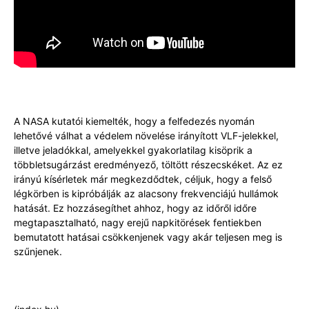
A NASA kutatói kiemelték, hogy a felfedezés nyomán
lehetővé válhat a védelem növelése irányított VLF-jelekkel,
illetve jeladókkal, amelyekkel gyakorlatilag kisöprik a
többletsugárzást eredményező, töltött részecskéket. Az ez
irányú kísérletek már megkezdődtek, céljuk, hogy a felső
légkörben is kipróbálják az alacsony frekvenciájú hullámok
hatását. Ez hozzásegíthet ahhoz, hogy az időről időre
megtapasztalható, nagy erejű napkitörések fentiekben
bemutatott hatásai csökkenjenek vagy akár teljesen meg is
szűnjenek.