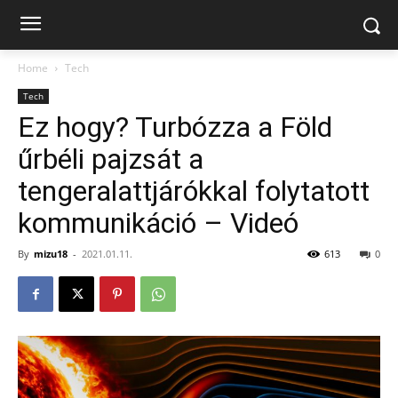
Home
Tech
Tech
Ez hogy? Turbózza a Föld
űrbéli pajzsát a
tengeralattjárókkal folytatott
kommunikáció – Videó
By
mizu18
-
2021.01.11.
613
0