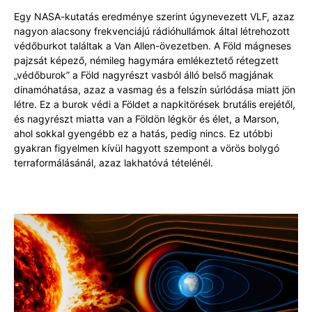
Egy NASA-kutatás eredménye szerint úgynevezett VLF, azaz
nagyon alacsony frekvenciájú rádióhullámok által létrehozott
védőburkot találtak a Van Allen-övezetben. A Föld mágneses
pajzsát képező, némileg hagymára emlékeztető rétegzett
„védőburok” a Föld nagyrészt vasból álló belső magjának
dinamóhatása, azaz a vasmag és a felszín súrlódása miatt jön
létre. Ez a burok védi a Földet a napkitörések brutális erejétől,
és nagyrészt miatta van a Földön légkör és élet, a Marson,
ahol sokkal gyengébb ez a hatás, pedig nincs. Ez utóbbi
gyakran figyelmen kívül hagyott szempont a vörös bolygó
terraformálásánál, azaz lakhatóvá tételénél.