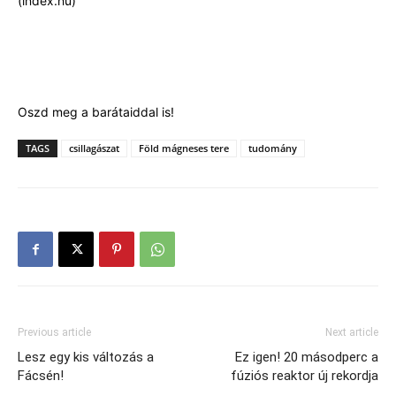
(index.hu)
Oszd meg a barátaiddal is!
TAGS
csillagászat
Föld mágneses tere
tudomány
Previous article
Next article
Lesz egy kis változás a
Ez igen! 20 másodperc a
Fácsén!
fúziós reaktor új rekordja