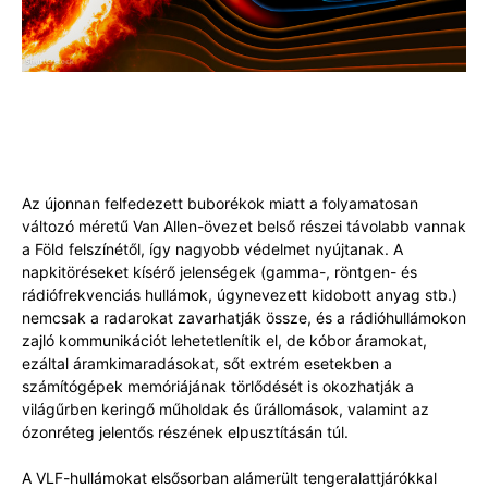
Az újonnan felfedezett buborékok miatt a folyamatosan
változó méretű Van Allen-övezet belső részei távolabb vannak
a Föld felszínétől, így nagyobb védelmet nyújtanak. A
napkitöréseket kísérő jelenségek (gamma-, röntgen- és
rádiófrekvenciás hullámok, úgynevezett kidobott anyag stb.)
nemcsak a radarokat zavarhatják össze, és a rádióhullámokon
zajló kommunikációt lehetetlenítik el, de kóbor áramokat,
ezáltal áramkimaradásokat, sőt extrém esetekben a
számítógépek memóriájának törlődését is okozhatják a
világűrben keringő műholdak és űrállomások, valamint az
ózonréteg jelentős részének elpusztításán túl.
A VLF-hullámokat elsősorban alámerült tengeralattjárókkal