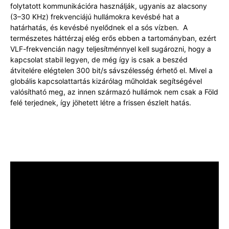
folytatott kommunikációra használják, ugyanis az alacsony
(3–30 KHz) frekvenciájú hullámokra kevésbé hat a
határhatás, és kevésbé nyelődnek el a sós vízben. A
természetes háttérzaj elég erős ebben a tartományban, ezért
VLF-frekvencián nagy teljesítménnyel kell sugározni, hogy a
kapcsolat stabil legyen, de még így is csak a beszéd
átvitelére elégtelen 300 bit/s sávszélesség érhető el. Mivel a
globális kapcsolattartás kizárólag műholdak segítségével
valósítható meg, az innen származó hullámok nem csak a Föld
felé terjednek, így jöhetett létre a frissen észlelt hatás.