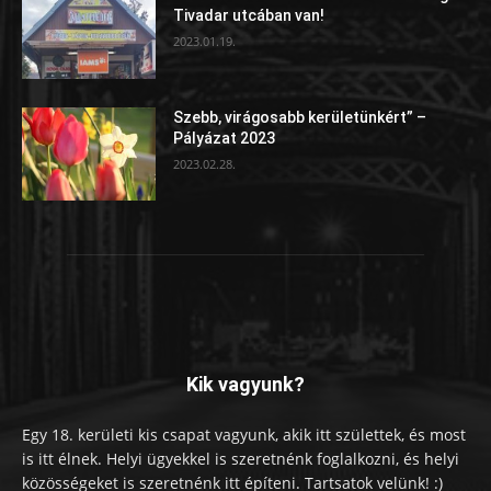
Tivadar utcában van!
2023.01.19.
Szebb, virágosabb kerületünkért” –
Pályázat 2023
2023.02.28.
Kik vagyunk?
Egy 18. kerületi kis csapat vagyunk, akik itt születtek, és most
is itt élnek. Helyi ügyekkel is szeretnénk foglalkozni, és helyi
közösségeket is szeretnénk itt építeni. Tartsatok velünk! :)