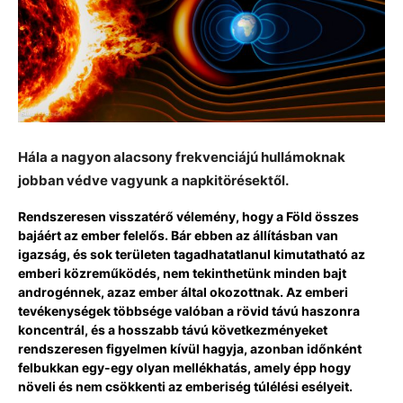
Hála a nagyon alacsony frekvenciájú hullámoknak
jobban védve vagyunk a napkitörésektől.
Rendszeresen visszatérő vélemény, hogy a Föld összes
bajáért az ember felelős. Bár ebben az állításban van
igazság, és sok területen tagadhatatlanul kimutatható az
emberi közreműködés, nem tekinthetünk minden bajt
androgénnek, azaz ember által okozottnak. Az emberi
tevékenységek többsége valóban a rövid távú haszonra
koncentrál, és a hosszabb távú következményeket
rendszeresen figyelmen kívül hagyja, azonban időnként
felbukkan egy-egy olyan mellékhatás, amely épp hogy
növeli és nem csökkenti az emberiség túlélési esélyeit.