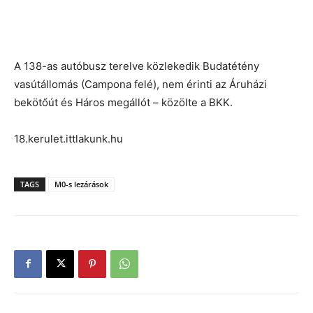
A 138-as autóbusz terelve közlekedik Budatétény
vasútállomás (Campona felé), nem érinti az Áruházi
bekötőút és Háros megállót – közölte a BKK.
18.kerulet.ittlakunk.hu
TAGS
M0-s lezárások