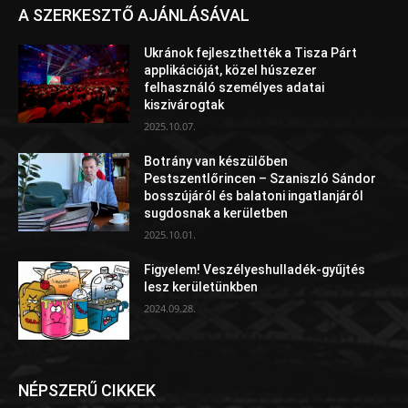
A SZERKESZTŐ AJÁNLÁSÁVAL
Ukránok fejleszthették a Tisza Párt
applikációját, közel húszezer
felhasználó személyes adatai
kiszivárogtak
2025.10.07.
Botrány van készülőben
Pestszentlőrincen – Szaniszló Sándor
bosszújáról és balatoni ingatlanjáról
sugdosnak a kerületben
2025.10.01.
Figyelem! Veszélyeshulladék-gyűjtés
lesz kerületünkben
2024.09.28.
NÉPSZERŰ CIKKEK