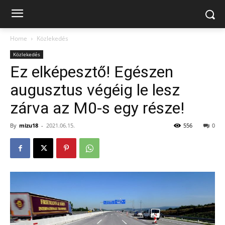
Home
Közlekedés
Közlekedés
Ez elképesztő! Egészen
augusztus végéig le lesz
zárva az M0-s egy része!
By
mizu18
-
2021.06.15.
556
0