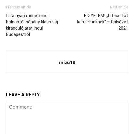
Previous article
Next article
Itt a nyári menetrend:
FIGYELEM! „Ültess fát
holnaptól néhány klassz új
kerületünknek” – Pályázat
kirándulójárat indul
2021
Budapestről
mizu18
LEAVE A REPLY