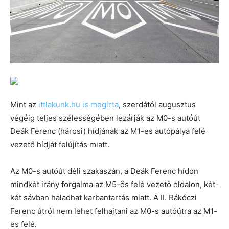
Mint az
ittlakunk.hu is megírta
, szerdától augusztus
végéig teljes szélességében lezárják az M0-s autóút
Deák Ferenc (hárosi) hídjának az M1-es autópálya felé
vezető hídját felújítás miatt.
Az M0-s autóút déli szakaszán, a Deák Ferenc hídon
mindkét irány forgalma az M5-ös felé vezető oldalon, két-
két sávban haladhat karbantartás miatt. A II. Rákóczi
Ferenc útról nem lehet felhajtani az M0-s autóútra az M1-
es felé.