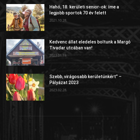
Hahó, 18. kerületi senior-ok: íme a
legjobb sportok 70 év felett
2021.10.28.
Kedvenc állat eledeles boltunk a Margó
Tivadar utcában van!
2023.01.19.
Szebb, virágosabb kerületünkért” –
Pályázat 2023
2023.02.28.