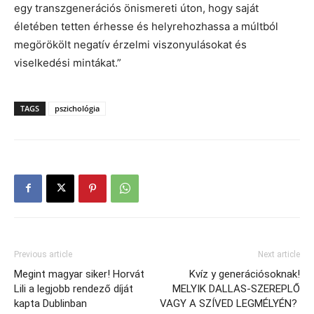
egy transzgenerációs önismereti úton, hogy saját
életében tetten érhesse és helyrehozhassa a múltból
megörökölt negatív érzelmi viszonyulásokat és
viselkedési mintákat.”
TAGS
pszichológia
Previous article
Next article
Megint magyar siker! Horvát
Kvíz y generációsoknak!
Lili a legjobb rendező díját
MELYIK DALLAS-SZEREPLŐ
kapta Dublinban
VAGY A SZÍVED LEGMÉLYÉN?