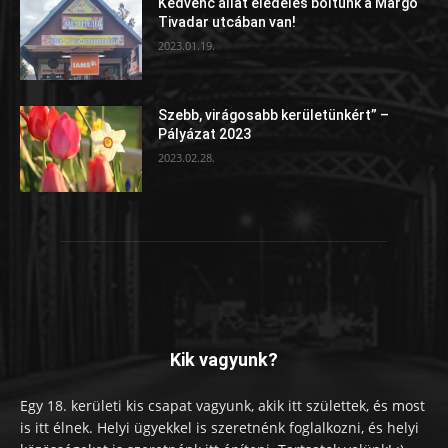
Kedvenc állat eledeles boltunk a Margó
Tivadar utcában van!
2023.01.19.
Szebb, virágosabb kerületünkért” –
Pályázat 2023
2023.02.28.
Kik vagyunk?
Egy 18. kerületi kis csapat vagyunk, akik itt születtek, és most
is itt élnek. Helyi ügyekkel is szeretnénk foglalkozni, és helyi