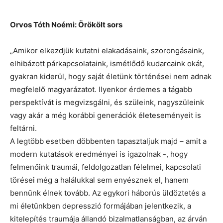
Orvos Tóth Noémi: Örökölt sors
„Amikor elkezdjük kutatni elakadásaink, szorongásaink,
elhibázott párkapcsolataink, ismétlődő kudarcaink okát,
gyakran kiderül, hogy saját életünk történései nem adnak
megfelelő magyarázatot. Ilyenkor érdemes a tágabb
perspektívát is megvizsgálni, és szüleink, nagyszüleink
vagy akár a még korábbi generációk életeseményeit is
feltárni.
A legtöbb esetben döbbenten tapasztaljuk majd – amit a
modern kutatások eredményei is igazolnak -, hogy
felmenőink traumái, feldolgozatlan félelmei, kapcsolati
törései még a halálukkal sem enyésznek el, hanem
bennünk élnek tovább. Az egykori háborús üldöztetés a
mi életünkben depresszió formájában jelentkezik, a
kitelepítés traumája állandó bizalmatlanságban, az árván