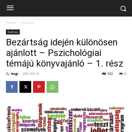
Home
Kultúra
Kultúra
Bezártság idején különösen
ajánlott – Pszichológiai
témájú könyvajánló – 1. rész
By
bogi
-
2021.03.19.
502
0