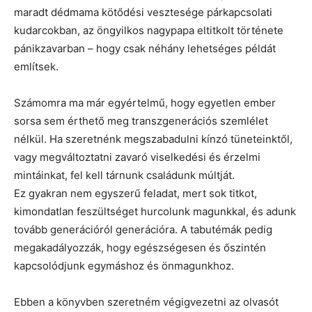
maradt dédmama kötődési vesztesége párkapcsolati
kudarcokban, az öngyilkos nagypapa eltitkolt története
pánikzavarban – hogy csak néhány lehetséges példát
említsek.
Számomra ma már egyértelmű, hogy egyetlen ember
sorsa sem érthető meg transzgenerációs szemlélet
nélkül. Ha szeretnénk megszabadulni kínzó tüneteinktől,
vagy megváltoztatni zavaró viselkedési és érzelmi
mintáinkat, fel kell tárnunk családunk múltját.
Ez gyakran nem egyszerű feladat, mert sok titkot,
kimondatlan feszültséget hurcolunk magunkkal, és adunk
tovább generációról generációra. A tabutémák pedig
megakadályozzák, hogy egészségesen és őszintén
kapcsolódjunk egymáshoz és önmagunkhoz.
Ebben a könyvben szeretném végigvezetni az olvasót