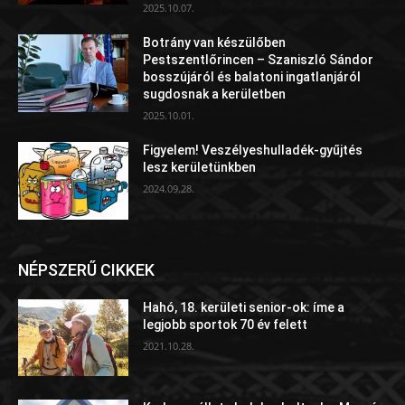
2025.10.07.
Botrány van készülőben
Pestszentlőrincen – Szaniszló Sándor
bosszújáról és balatoni ingatlanjáról
sugdosnak a kerületben
2025.10.01.
Figyelem! Veszélyeshulladék-gyűjtés
lesz kerületünkben
2024.09.28.
NÉPSZERŰ CIKKEK
Hahó, 18. kerületi senior-ok: íme a
legjobb sportok 70 év felett
2021.10.28.