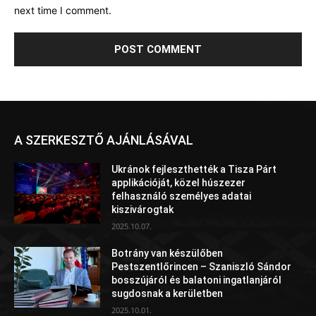
next time I comment.
A SZERKESZTŐ AJÁNLÁSÁVAL
Ukránok fejleszthették a Tisza Párt
applikációját, közel húszezer
felhasználó személyes adatai
kiszivárogtak
2025.10.07.
Botrány van készülőben
Pestszentlőrincen – Szaniszló Sándor
bosszújáról és balatoni ingatlanjáról
sugdosnak a kerületben
2025.10.01.