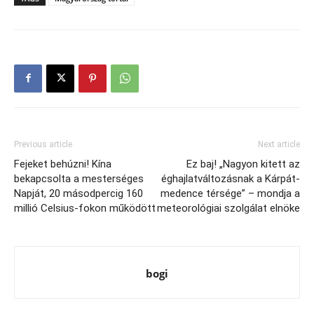
Previous article
Next article
Fejeket behúzni! Kína
Ez baj! „Nagyon kitett az
bekapcsolta a mesterséges
éghajlatváltozásnak a Kárpát-
Napját, 20 másodpercig 160
medence térsége” – mondja a
millió Celsius-fokon működött
meteorológiai szolgálat elnöke
bogi