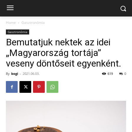
Home
Gasztronómia
Gasztronómia
Bemutatjuk nektek az idei
„Magyarország tortája”
veseny döntőseit egyenként.
By
bogi
-
2021.06.03.
619
0