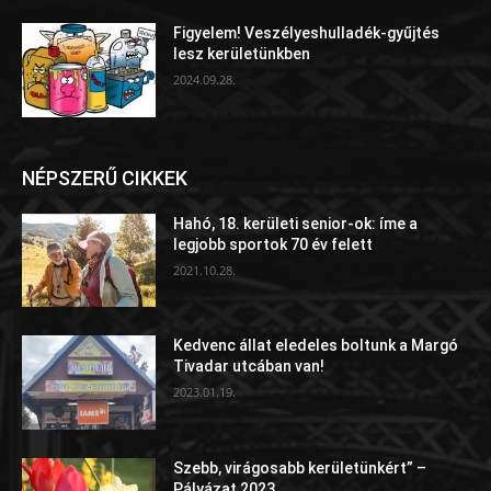
Figyelem! Veszélyeshulladék-gyűjtés
lesz kerületünkben
2024.09.28.
NÉPSZERŰ CIKKEK
Hahó, 18. kerületi senior-ok: íme a
legjobb sportok 70 év felett
2021.10.28.
Kedvenc állat eledeles boltunk a Margó
Tivadar utcában van!
2023.01.19.
Szebb, virágosabb kerületünkért” –
Pályázat 2023