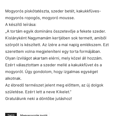
Mogyorós piskótatészta, szeder betét, kakukkfüves-
mogyorós ropogós, mogyoró mousse.
A készítő leírása:
„A tortám egyik domináns összetevője a fekete szeder.
Kislányként Nagymamám kertjében sok termett, amiből
szörpöt is készített. Az ízére a mai napig emlékszem. Ezt
szerettem volna megjeleníteni egy torta formájában.
Olyan ízvilágot akartam elérni, mely közel áll hozzám.
Ezért választottam a szeder mellé a kakukkfüvet és a
mogyorót. Úgy gondolom, hogy izgalmas egységet
alkotnak.
Az ébredő természet jelent meg előttem, az új dolgok
születése. Ezért lett a neve Kikelet.”
Gratulálunk neki a döntőbe jutáshoz!
TAGS
Magyarország tortái