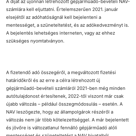
A díjat az újonnan létrehozott gépjárműadó-bevételi NAV-
számlára kell eljuttatni. Értelemszerűen 2021. január
elsejétől az adóhatóságnál kell bejelenteni a
mentességet, a szüneteltetést, és az adókedvezményt is.
A bejelentés lehetséges interneten, vagy az ehhez
szükséges nyomtatványon.
A fizetendő adó összegéről, a megváltozott fizetési
határidőkről és az erre a célra létrehozott új
gépjárműadó-bevételi számláról 2021-ben még minden
autótulajdonost értesítenek, 2022-től viszont már csak
újabb változás – például összegmódosulás – esetén. A
NAV leszögezte, hogy az állampolgárok részéről a
változás nem jár több kötelezettséggel. A már bejelentett
és jövőre is változatlanul fennálló gépjárműadó alóli
mentességet és szüneteltetést a NAV hivatalból,