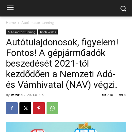
Home
Autó-motor-tunning
Autó-motor-tunning
Közlekedés
Autótulajdonosok, figyelem!
Fontos! A gépjárműadók
beszedését 2021-től
kezdődően a Nemzeti Adó-
és Vámhivatal (NAV) végzi.
By
mizu18
-
2021.01.07.
810
0