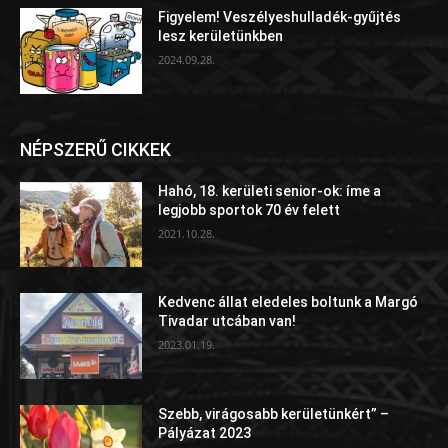
Figyelem! Veszélyeshulladék-gyűjtés
lesz kerületünkben
2024.09.28.
NÉPSZERŰ CIKKEK
Hahó, 18. kerületi senior-ok: íme a
legjobb sportok 70 év felett
2021.10.28.
Kedvenc állat eledeles boltunk a Margó
Tivadar utcában van!
2023.01.19.
Szebb, virágosabb kerületünkért” –
Pályázat 2023