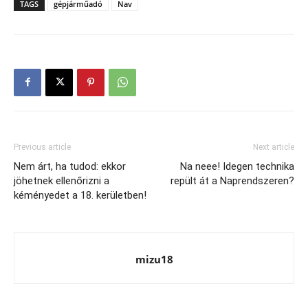
TAGS
gépjárműadó
Nav
Previous article
Next article
Nem árt, ha tudod: ekkor
Na neee! Idegen technika
jöhetnek ellenőrizni a
repült át a Naprendszeren?
kéményedet a 18. kerületben!
mizu18