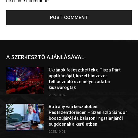
next time I comment.
A SZERKESZTŐ AJÁNLÁSÁVAL
Ukránok fejleszthették a Tisza Párt
applikációját, közel húszezer
felhasználó személyes adatai
kiszivárogtak
2025.10.07.
Botrány van készülőben
Pestszentlőrincen – Szaniszló Sándor
bosszújáról és balatoni ingatlanjáról
sugdosnak a kerületben
2025.10.01.