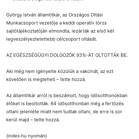
György István államtitkár, az Országos Oltási
Munkacsoport vezetője a keddi operatív törzs
sajtótájékoztatóján elmondta, lezárták az első két
legveszélyeztetettebb célcsoport oltását.
AZ EGÉSZSÉGÜGYI DOLGOZÓK 93%-ÁT OLTOTTÁK BE.
Aki még nem igényelte közülük a vakcinát, az ezt
követően is megteheti – tette hozzá.
Az államtitkár arról is beszámolt, hogy idősotthonokban
élőket is beoltották. 64 idősotthonban még a fertőzés
ottani jelenléte miatt nem tudtak oltani, de erre is sor
kerül majd – tette hozzá.
(index.hu nyomán)