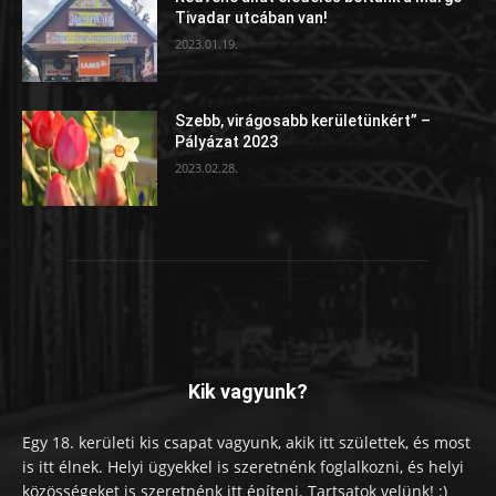
Tivadar utcában van!
2023.01.19.
Szebb, virágosabb kerületünkért” –
Pályázat 2023
2023.02.28.
Kik vagyunk?
Egy 18. kerületi kis csapat vagyunk, akik itt születtek, és most
is itt élnek. Helyi ügyekkel is szeretnénk foglalkozni, és helyi
közösségeket is szeretnénk itt építeni. Tartsatok velünk! :)