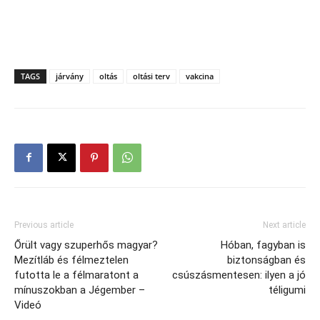
TAGS
járvány
oltás
oltási terv
vakcina
Previous article
Next article
Őrült vagy szuperhős magyar?
Hóban, fagyban is
Mezítláb és félmeztelen
biztonságban és
futotta le a félmaratont a
csúszásmentesen: ilyen a jó
mínuszokban a Jégember –
téligumi
Videó