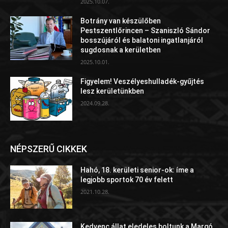
2025.10.07.
Botrány van készülőben
Pestszentlőrincen – Szaniszló Sándor
bosszújáról és balatoni ingatlanjáról
sugdosnak a kerületben
2025.10.01.
Figyelem! Veszélyeshulladék-gyűjtés
lesz kerületünkben
2024.09.28.
NÉPSZERŰ CIKKEK
Hahó, 18. kerületi senior-ok: íme a
legjobb sportok 70 év felett
2021.10.28.
Kedvenc állat eledeles boltunk a Margó