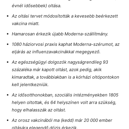
évnél idősebbek) oltása.
Az oltási tervet módosították a kevesebb beérkezett
vakcina miatt.
Hamarosan érkezik újabb Moderna-szállítmány.
1080 háziorvosi praxis kaphat Moderna-szérumot, az
eljárás az influenzavakcinákkal megegyező.
Az egészségügyi dolgozók nagyságrendileg 93
százaléka már kapott oltást, azok pedig, akik
kimaradtak, a továbbiakban is a kórházi oltópontokon
kell jelentkezniük.
Az idősotthonokban, szociális intézményekben 1805
helyen oltottak, és 64 helyszínen volt arra szükség,
hogy elhalasszák az oltást.
Az orosz vakcinából ma (kedd) már 20 000 ember
oltására elegendő dózis érkezik.