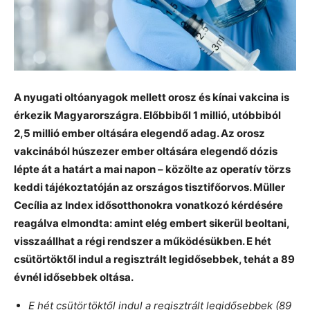
A nyugati oltóanyagok mellett orosz és kínai vakcina is
érkezik Magyarországra. Előbbiből 1 millió, utóbbiból
2,5 millió ember oltására elegendő adag. Az orosz
vakcinából húszezer ember oltására elegendő dózis
lépte át a határt a mai napon – közölte az operatív törzs
keddi tájékoztatóján az országos tisztifőorvos. Müller
Cecília az Index idősotthonokra vonatkozó kérdésére
reagálva elmondta: amint elég embert sikerül beoltani,
visszaállhat a régi rendszer a működésükben. E hét
csütörtöktől indul a regisztrált legidősebbek, tehát a 89
évnél idősebbek oltása.
E hét csütörtöktől indul a regisztrált legidősebbek (89