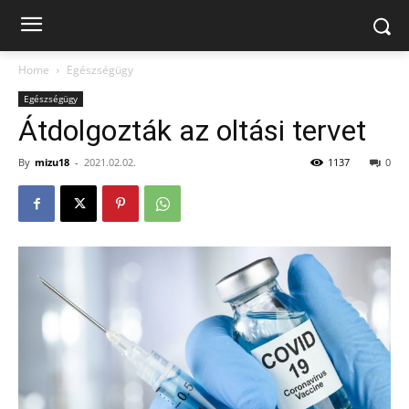
Home
Egészségügy
Egészségügy
Átdolgozták az oltási tervet
By
mizu18
-
2021.02.02.
1137
0