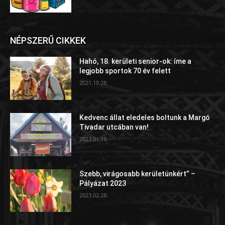
NÉPSZERŰ CIKKEK
Hahó, 18. kerületi senior-ok: íme a
legjobb sportok 70 év felett
2021.10.28.
Kedvenc állat eledeles boltunk a Margó
Tivadar utcában van!
2023.01.19.
Szebb, virágosabb kerületünkért” –
Pályázat 2023
2023.02.28.