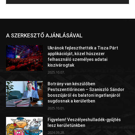
A SZERKESZTŐ AJÁNLÁSÁVAL
Ukránok fejleszthették a Tisza Párt
applikációját, közel húszezer
felhasználó személyes adatai
kiszivárogtak
2025.10.07.
Botrány van készülőben
Pestszentlőrincen – Szaniszló Sándor
bosszújáról és balatoni ingatlanjáról
sugdosnak a kerületben
2025.10.01.
Figyelem! Veszélyeshulladék-gyűjtés
lesz kerületünkben
2024.09.28.