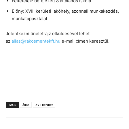
Feltételek: befejezett 8 általános iskola
Előny: XVII. kerületi lakóhely, azonnali munkakezdés,
munkatapasztalat
Jelentkezni önéletrajz elküldésével lehet
az
allas@rakosmentekft.hu
e-mail címen keresztül.
TAGS
állás
XVII kerület