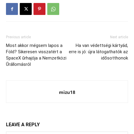
Previous article
Next article
Most akkor mégsem lapos a
Ha van védettségi kártyád,
Föld? Sikeresen visszatért a
erre is jó: újra látogathatók az
SpaceX űrhajója a Nemzetközi
idősotthonok
Űrállomásról
mizu18
LEAVE A REPLY