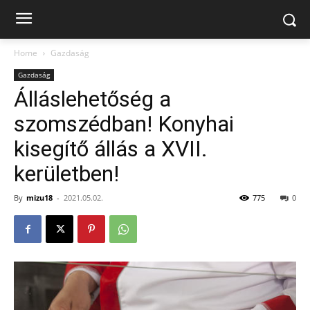
Home
Gazdaság
Gazdaság
Álláslehetőség a
szomszédban! Konyhai
kisegítő állás a XVII.
kerületben!
By
mizu18
-
2021.05.02.
775
0