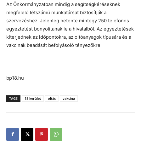
Az Önkormányzatban mindig a segítségkéréseknek
megfelelő létszámú munkatársat biztosítják a
szervezéshez. Jelenleg hetente mintegy 250 telefonos
egyeztetést bonyolítanak le a hivatalból. Az egyeztetések
kiterjednek az időpontokra, az oltóanyagok típusára és a
vakcinák beadását befolyásoló tényezőkre.
bp18.hu
TAGS
18 kerület
oltás
vakcina