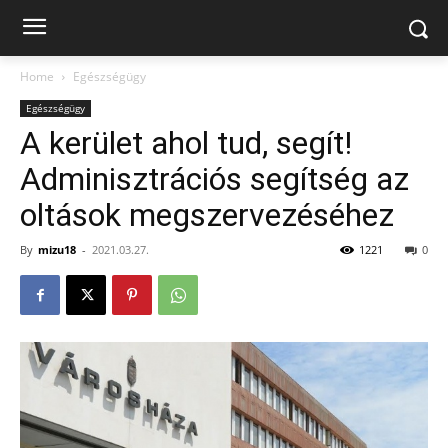
Home
Egészségügy
Egészségügy
A kerület ahol tud, segít!
Adminisztrációs segítség az
oltások megszervezéséhez
By
mizu18
-
2021.03.27.
1221
0