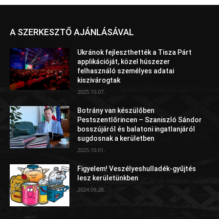
A SZERKESZTŐ AJÁNLÁSÁVAL
Ukránok fejleszthették a Tisza Párt
applikációját, közel húszezer
felhasználó személyes adatai
kiszivárogtak
2025.10.07.
Botrány van készülőben
Pestszentlőrincen – Szaniszló Sándor
bosszújáról és balatoni ingatlanjáról
sugdosnak a kerületben
2025.10.01.
Figyelem! Veszélyeshulladék-gyűjtés
lesz kerületünkben
2024.09.28.