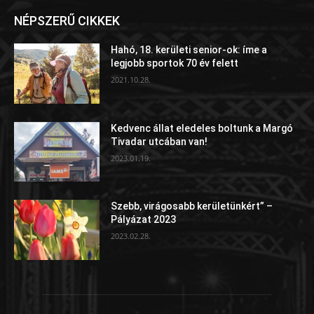
NÉPSZERŰ CIKKEK
Hahó, 18. kerületi senior-ok: íme a
legjobb sportok 70 év felett
2021.10.28.
Kedvenc állat eledeles boltunk a Margó
Tivadar utcában van!
2023.01.19.
Szebb, virágosabb kerületünkért” –
Pályázat 2023
2023.02.28.