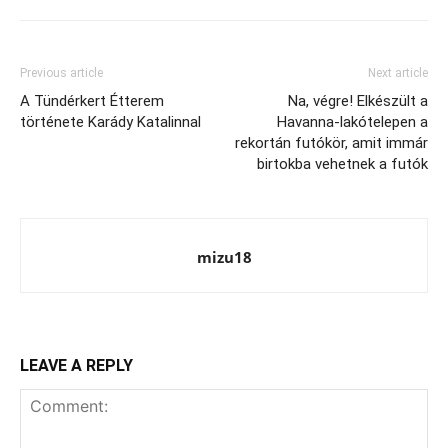
Previous article
Next article
A Tündérkert Étterem
Na, végre! Elkészült a
története Karády Katalinnal
Havanna-lakótelepen a
rekortán futókör, amit immár
birtokba vehetnek a futók
mizu18
LEAVE A REPLY