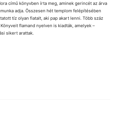
dora című könyvben írta meg, aminek gerincét az árva
 munka adja. Összesen hét templom felépítésében
atott tíz olyan fiatalt, aki pap akart lenni. Több száz
 Könyveit flamand nyelven is kiadták, amelyek –
i sikert arattak.