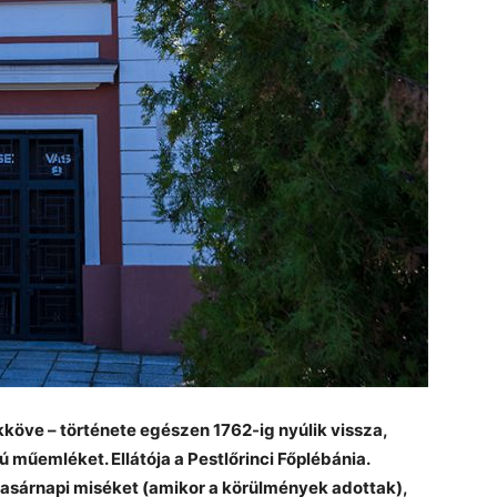
ékköve – története egészen 1762-ig nyúlik vissza,
ú műemléket. Ellátója a Pestlőrinci Főplébánia.
asárnapi miséket (amikor a körülmények adottak),