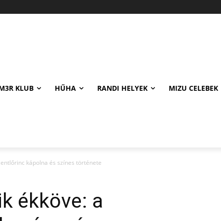
M3R KLUB
HŰHA
RANDI HELYEK
MIZU CELEBEK
zentlőrinc kápolna és színes története
ik ékköve: a