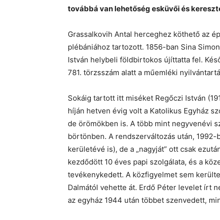
továbbá van lehetőség esküvői és keresztel
Grassalkovih Antal herceghez köthető az ép
plébániához tartozott. 1856-ban Sina Simon
István helybeli földbirtokos újíttatta fel. K
781. törzsszám alatt a műemléki nyilvántart
Sokáig tartott itt miséket Regőczi István (1
híján hetven évig volt a Katolikus Egyház s
de örömökben is. A több mint negyvenévi szoc
börtönben. A rendszerváltozás után, 1992-b
kerületévé is), de a „nagyját” ott csak ezut
kezdődött 10 éves papi szolgálata, és a köz
tevékenykedett. A közfigyelmet sem kerülte el
Dalmától vehette át. Erdő Péter levelet írt 
az egyház 1944 után többet szenvedett, mint