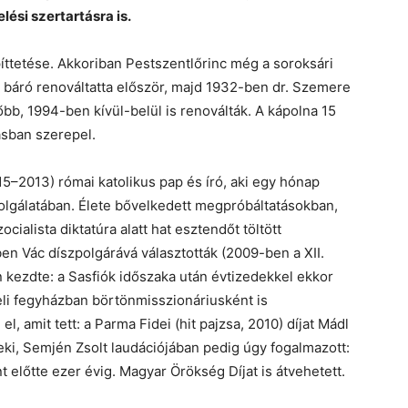
ési szertartásra is.
íttetése. Akkoriban Pestszentlőrinc még a soroksári
 báró renováltatta először, majd 1932-ben dr. Szemere
ésőbb, 1994-ben kívül-belül is renoválták. A kápolna 15
ásban szerepel.
915–2013) római katolikus pap és író, aki egy hónap
zolgálatában. Élete bővelkedett megpróbáltatásokban,
ialista diktatúra alatt hat esztendőt töltött
en Vác díszpolgárává választották (2009-ben a XII.
án kezdte: a Sasfiók időszaka után évtizedekkel ekkor
eli fegyházban börtönmisszionáriusként is
, amit tett: a Parma Fidei (hit pajzsa, 2010) díjat Mádl
neki, Semjén Zsolt laudációjában pedig úgy fogalmazott:
 előtte ezer évig. Magyar Örökség Díjat is átvehetett.