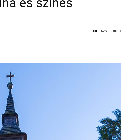
lna és színes
1628
0