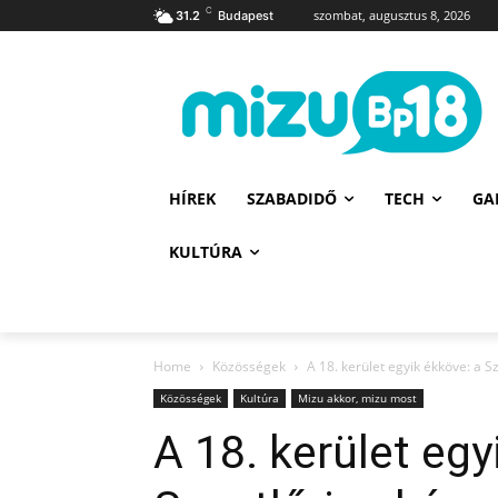
C
szombat, augusztus 8, 2026
31.2
Budapest
HÍREK
SZABADIDŐ
TECH
GA
KULTÚRA
Home
Közösségek
A 18. kerület egyik ékköve: a S
Közösségek
Kultúra
Mizu akkor, mizu most
A 18. kerület egy