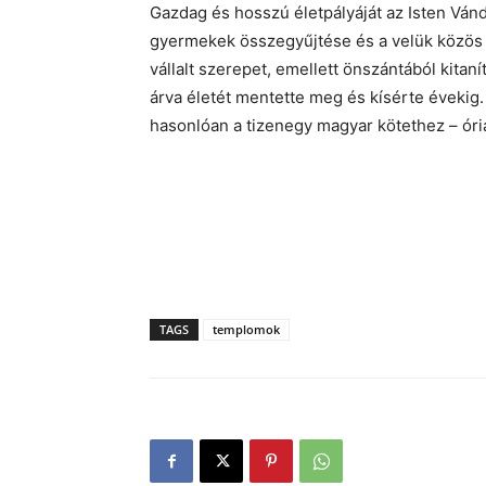
Gazdag és hosszú életpályáját az Isten Ván
gyermekek összegyűjtése és a velük közös
vállalt szerepet, emellett önszántából kitanítt
árva életét mentette meg és kísérte évekig.
hasonlóan a tizenegy magyar kötethez – óriás
TAGS
templomok