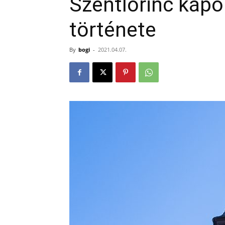
Szentlőrinc kápo
története
By
bogi
-
2021.04.07.