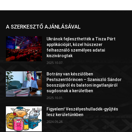
A SZERKESZTŐ AJÁNLÁSÁVAL
Ukránok fejleszthették a Tisza Párt
applikációját, közel húszezer
felhasználó személyes adatai
kiszivárogtak
2025.10.07.
Botrány van készülőben
Pestszentlőrincen – Szaniszló Sándor
bosszújáról és balatoni ingatlanjáról
sugdosnak a kerületben
2025.10.01.
Figyelem! Veszélyeshulladék-gyűjtés
lesz kerületünkben
2024.09.28.