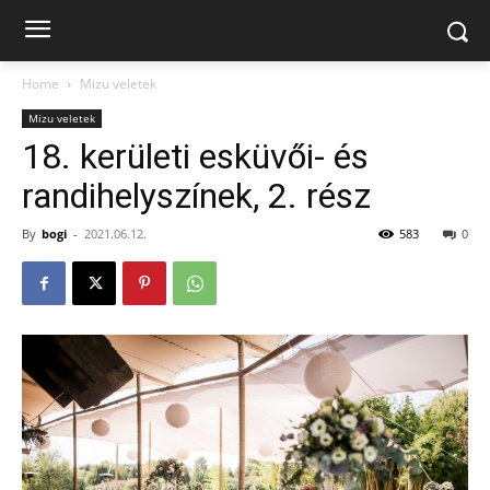
Home
Mizu veletek
Mizu veletek
18. kerületi esküvői- és
randihelyszínek, 2. rész
By
bogi
-
2021.06.12.
583
0