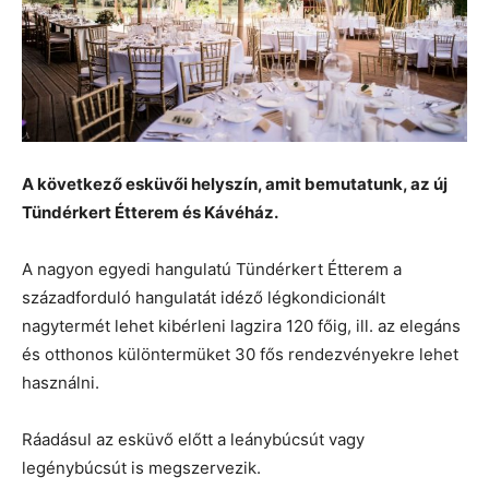
A következő esküvői helyszín, amit bemutatunk, az új
Tündérkert Étterem és Kávéház.
A nagyon egyedi hangulatú Tündérkert Étterem a
századforduló hangulatát idéző légkondicionált
nagytermét lehet kibérleni lagzira 120 főig, ill. az elegáns
és otthonos különtermüket 30 fős rendezvényekre lehet
használni.
Ráadásul az esküvő előtt a leánybúcsút vagy
legénybúcsút is megszervezik.