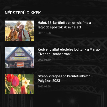
NÉPSZERŰ CIKKEK
Hahó, 18. kerületi senior-ok: íme a
legjobb sportok 70 év felett
2021.10.28.
Kedvenc állat eledeles boltunk a Margó
Tivadar utcában van!
2023.01.19.
Szebb, virágosabb kerületünkért” –
Pályázat 2023
2023.02.28.