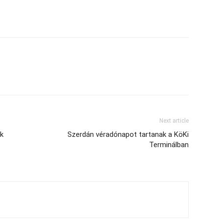
Next article
ik
Szerdán véradónapot tartanak a KöKi
Terminálban