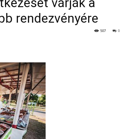
tkezését várják a
obb rendezvényére
507
0