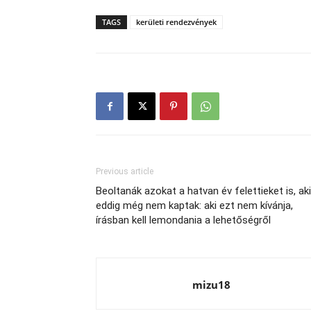
TAGS
kerületi rendezvények
Previous article
Beoltanák azokat a hatvan év felettieket is, ak
eddig még nem kaptak: aki ezt nem kívánja,
írásban kell lemondania a lehetőségről
mizu18