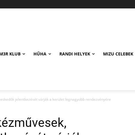
M3R KLUB
HŰHA
RANDI HELYEK
MIZU CELEBEK
eskedők jelentkezését várják a kerület legnagyobb rendezvényére
kézművesek,