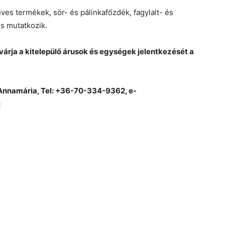
es termékek, sör- és pálinkafőzdék, fagylalt- és
s mutatkozik.
várja a kitelepülő árusok és egységek jelentkezését a
 Annamária, Tel: +36-70-334-9362, e-
u