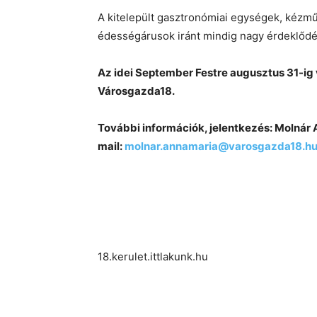
A kitelepült gasztronómiai egységek, kézműv
édességárusok iránt mindig nagy érdeklődé
Az idei September Festre augusztus 31-ig 
Városgazda18.
További információk, jelentkezés: Molnár
mail:
molnar.annamaria@varosgazda18.h
18.kerulet.ittlakunk.hu