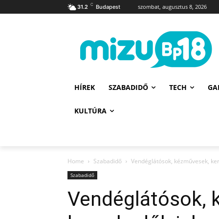
C
szombat, augusztus 8, 2026
31.2
Budapest
HÍREK
SZABADIDŐ
TECH
GA
KULTÚRA
Home
Szabadidő
Vendéglátósok, kézművesek, ker
Szabadidő
Vendéglátósok, 