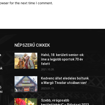
owser for the next time I comment.
NÉPSZERŰ CIKKEK
a
Hahó, 18. kerületi senior-ok:
íme a legjobb sportok 70 év
felett
ak
2021.10.28.
Kedvenc állat eledeles boltunk
a Margó Tivadar utcában van!
ó
2023.01.19.
ni
Szebb, virágosabb
kerületünkért” – Pályázat 2023