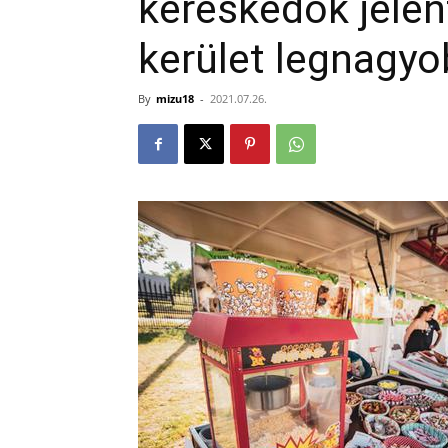
kereskedők jelen
kerület legnagy
By
mizu18
-
2021.07.26.