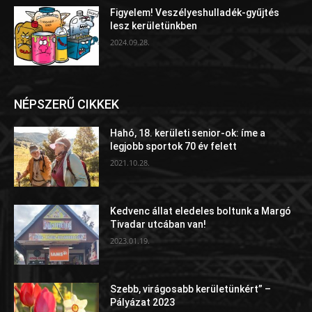
Figyelem! Veszélyeshulladék-gyűjtés
lesz kerületünkben
2024.09.28.
NÉPSZERŰ CIKKEK
Hahó, 18. kerületi senior-ok: íme a
legjobb sportok 70 év felett
2021.10.28.
Kedvenc állat eledeles boltunk a Margó
Tivadar utcában van!
2023.01.19.
Szebb, virágosabb kerületünkért” –
Pályázat 2023