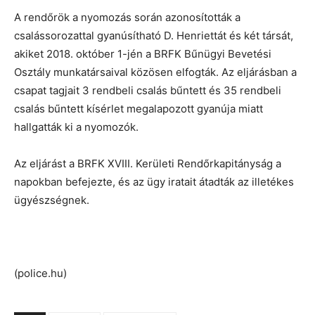
A rendőrök a nyomozás során azonosították a
csalássorozattal gyanúsítható D. Henriettát és két társát,
akiket 2018. október 1-jén a BRFK Bűnügyi Bevetési
Osztály munkatársaival közösen elfogták. Az eljárásban a
csapat tagjait 3 rendbeli csalás bűntett és 35 rendbeli
csalás bűntett kísérlet megalapozott gyanúja miatt
hallgatták ki a nyomozók.
Az eljárást a BRFK XVIII. Kerületi Rendőrkapitányság a
napokban befejezte, és az ügy iratait átadták az illetékes
ügyészségnek.
(police.hu)