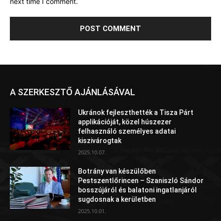
next time I comment.
A SZERKESZTŐ AJÁNLÁSÁVAL
Ukránok fejleszthették a Tisza Párt
applikációját, közel húszezer
felhasználó személyes adatai
kiszivárogtak
2025.10.07.
Botrány van készülőben
Pestszentlőrincen – Szaniszló Sándor
bosszújáról és balatoni ingatlanjáról
sugdosnak a kerületben
2025.10.01.