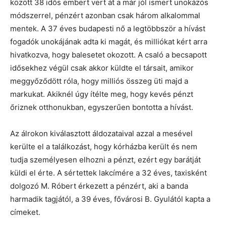
között 38 idős embert vert át a már jól ismert unokázós
módszerrel, pénzért azonban csak három alkalommal
mentek. A 37 éves budapesti nő a legtöbbször a hívást
fogadók unokájának adta ki magát, és milliókat kért arra
hivatkozva, hogy balesetet okozott. A csaló a becsapott
idősekhez végül csak akkor küldte el társait, amikor
meggyőződött róla, hogy milliós összeg üti majd a
markukat. Akiknél úgy ítélte meg, hogy kevés pénzt
őriznek otthonukban, egyszerűen bontotta a hívást.
Az álrokon kiválasztott áldozataival azzal a mesével
kerülte el a találkozást, hogy kórházba került és nem
tudja személyesen elhozni a pénzt, ezért egy barátját
küldi el érte. A sértettek lakcímére a 32 éves, taxisként
dolgozó M. Róbert érkezett a pénzért, aki a banda
harmadik tagjától, a 39 éves, fővárosi B. Gyulától kapta a
címeket.