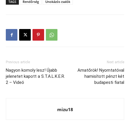
TAGS
Rendőrség
Unokázós csalók
Previous article
Next article
Nagyon komoly lesz! Újabb
Amatőrök! Nyomtatóval
jelenetet kapott a S.T.A.L.K.E.R.
hamisított pénzt két
2 – Videó
budapesti fiatal
mizu18