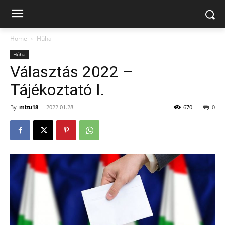
Home
Hűha
Hűha
Választás 2022 –
Tájékoztató I.
By
mizu18
-
2022.01.28.
670
0