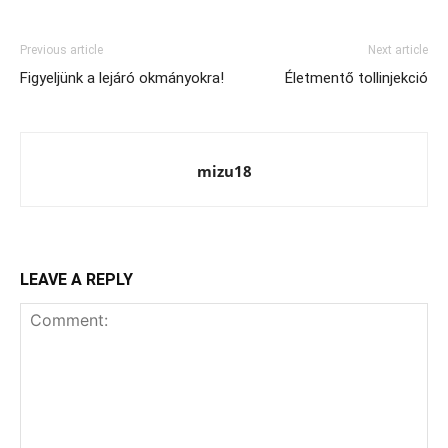
Previous article
Next article
Figyeljünk a lejáró okmányokra!
Életmentő tollinjekció
mizu18
LEAVE A REPLY