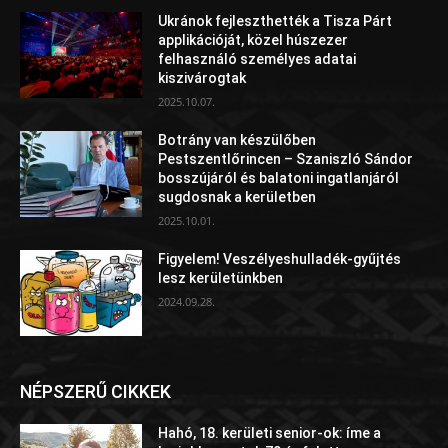
Ukránok fejleszthették a Tisza Párt
applikációját, közel húszezer
felhasználó személyes adatai
kiszivárogtak
2025.10.07.
Botrány van készülőben
Pestszentlőrincen – Szaniszló Sándor
bosszújáról és balatoni ingatlanjáról
sugdosnak a kerületben
2025.10.01.
Figyelem! Veszélyeshulladék-gyűjtés
lesz kerületünkben
2024.09.28.
NÉPSZERŰ CIKKEK
Hahó, 18. kerületi senior-ok: íme a