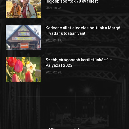
legjobb sportok 70 év felett
2021.10.28.
Kedvenc állat eledeles boltunk a Margó
Tivadar utcában van!
2023.01.19.
Szebb, virágosabb kerületünkért” –
Pályázat 2023
2023.02.28.