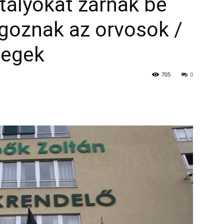
tályokat zárnak be
goznak az orvosok /
tegek
705
0