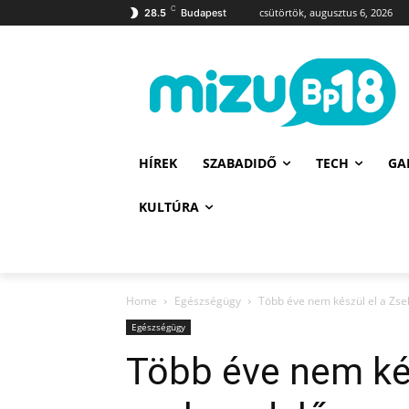
C
csütörtök, augusztus 6, 2026
28.5
Budapest
HÍREK
SZABADIDŐ
TECH
GA
KULTÚRA
Home
Egészségügy
Több éve nem készül el a Zseb
Egészségügy
Több éve nem ké