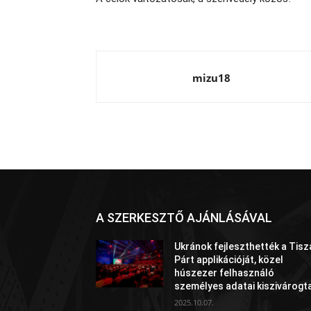
mizu18
A SZERKESZTŐ AJÁNLÁSÁVAL
Ukránok fejleszthették a Tisz
Párt applikációját, közel
húszezer felhasználó
személyes adatai kiszivárogt
2025.10.07.