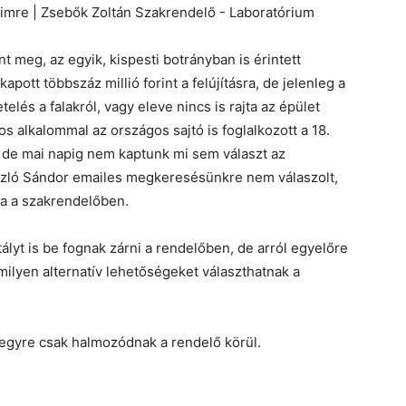
t meg, az egyik, kispesti botrányban is érintett
ott többszáz millió forint a felújításra, de jelenleg a
etelés a falakról, vagy eleve nincs is rajta az épület
mos alkalommal az országos sajtó is foglalkozott a 18.
l, de mai napig nem kaptunk mi sem választ az
iszló Sándor emailes megkeresésünkre nem válaszolt,
ma a szakrendelőben.
tályt is be fognak zárni a rendelőben, de arról egyelőre
ilyen alternatív lehetőségeket választhatnak a
egyre csak halmozódnak a rendelő körül.