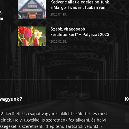
Kedvenc állat eledeles boltunk
a Margó Tivadar utcában van!
ó
2023.01.19.
ni
Szebb, virágosabb
kerületünkért” – Pályázat 2023
2023.02.28.
 vagyunk?
K
18. kerületi kis csapat vagyunk, akik itt születtek, és most
tt élnek. Helyi ügyekkel is szeretnénk foglalkozni, és helyi
sségeket is szeretnénk itt építeni. Tartsatok velünk! :)