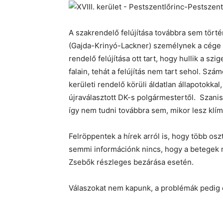
A szakrendelő felújítása továbbra sem történ
(Gajda-Krinyó-Lackner) személynek a cége kap
rendelő felújítása ott tart, hogy hullik a szig
falain, tehát a felújítás nem tart sehol. Szá
kerületi rendelő körüli áldatlan állapotokka
újraválasztott DK-s polgármestertől. Szan
így nem tudni továbbra sem, mikor lesz klí
Felröppentek a hírek arról is, hogy több osz
semmi információnk nincs, hogy a betegek m
Zsebők részleges bezárása esetén.
Válaszokat nem kapunk, a problémák pedig 