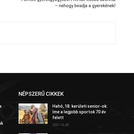
– nehogy beadja a gyerekének!
NÉPSZERŰ CIKKEK
a
Hahó, 18. kerületi senior-ok:
íme a legjobb sportok 70 év
felett
ak
2021.10.28.