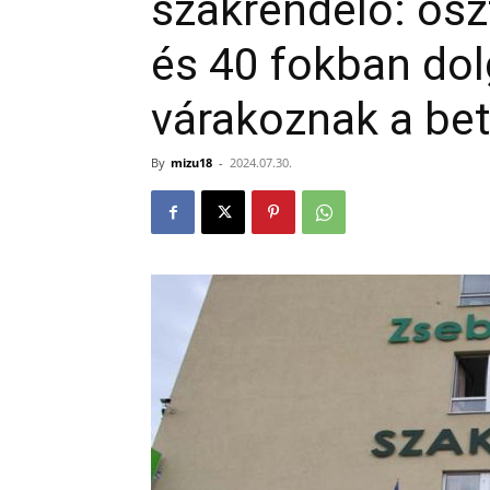
szakrendelő: osz
és 40 fokban dol
várakoznak a be
By
mizu18
-
2024.07.30.