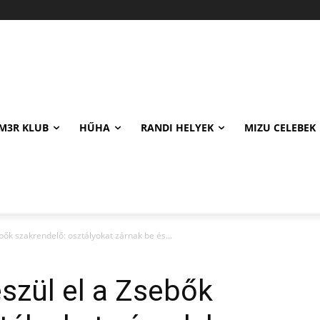
M3R KLUB
HŰHA
RANDI HELYEK
MIZU CELEBEK
ők szakrendelő: osztályokat zárnak be és...
szül el a Zsebők