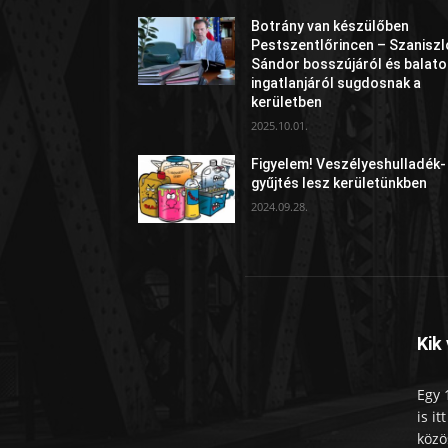
Botrány van készülőben
Pestszentlőrincen – Szaniszl
Sándor bosszújáról és balato
ingatlanjáról sugdosnak a
kerületben
2025.10.01.
Figyelem! Veszélyeshulladék-
gyűjtés lesz kerületünkben
2024.09.28.
Kik
Egy 
is i
közö