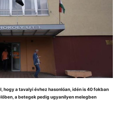
l, hogy a tavalyi évhez hasonlóan, idén is 40 fokban
lőben, a betegek pedig ugyanilyen melegben