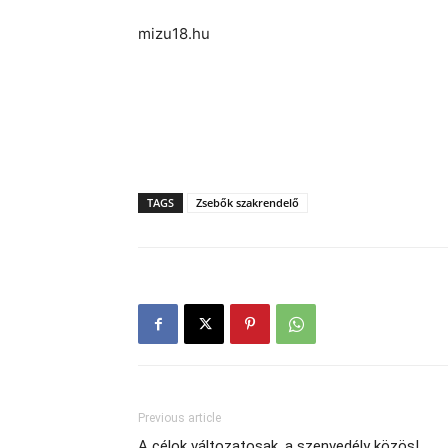
mizu18.hu
TAGS
Zsebők szakrendelő
Previous article
A célok változatosak, a szenvedély közös!