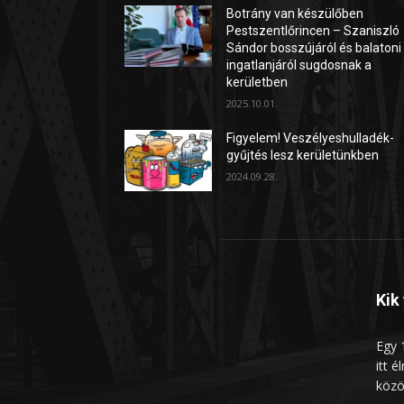
Botrány van készülőben
Pestszentlőrincen – Szaniszló
Sándor bosszújáról és balatoni
ingatlanjáról sugdosnak a
kerületben
2025.10.01.
Figyelem! Veszélyeshulladék-
gyűjtés lesz kerületünkben
2024.09.28.
Kik
Egy 1
itt é
közö