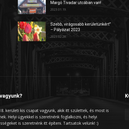
Margó Tivadar utcában van!
2023.01.19.
Szebb, virágosabb kerületünkért”
– Pályázat 2023
2023.02.28.
 vagyunk?
K
8. kerületi kis csapat vagyunk, akik itt születtek, és most is
lnek. Helyi ügyekkel is szeretnénk foglalkozni, és helyi
sségeket is szeretnénk itt építeni. Tartsatok velünk! :)