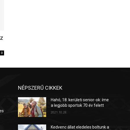
az
0
NÉPSZERŰ CIKKEK
Hahó, 18. kerületi senior-ok: íme
a legjobb sportok 70 év felett
es
2021.10.28.
Kedvenc állat eledeles boltunk a