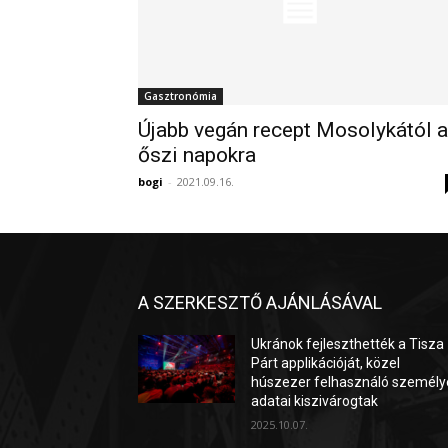
Gasztronómia
Újabb vegán recept Mosolykától 
őszi napokra
bogi
-
2021.09.16.
A SZERKESZTŐ AJÁNLÁSÁVAL
Ukránok fejleszthették a Tisza
Párt applikációját, közel
húszezer felhasználó személy
adatai kiszivárogtak
2025.10.07.