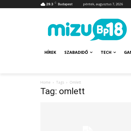
C
péntek, augusztus 7, 2026
29.3
Budapest
HÍREK
SZABADIDŐ
TECH
GA
Home
Tags
Omlett
Tag: omlett