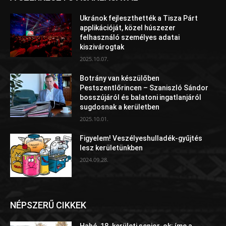
Ukránok fejleszthették a Tisza Párt
applikációját, közel húszezer
felhasználó személyes adatai
kiszivárogtak
2025.10.07.
Botrány van készülőben
Pestszentlőrincen – Szaniszló Sándor
bosszújáról és balatoni ingatlanjáról
sugdosnak a kerületben
2025.10.01.
Figyelem! Veszélyeshulladék-gyűjtés
lesz kerületünkben
2024.09.28.
NÉPSZERŰ CIKKEK