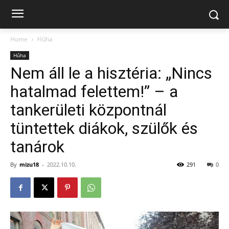
Home
Hűha
Hűha
Nem áll le a hisztéria: „Nincs
hatalmad felettem!” – a
tankerületi központnál
tüntettek diákok, szülők és
tanárok
By
mizu18
-
2022.10.10.
291
0