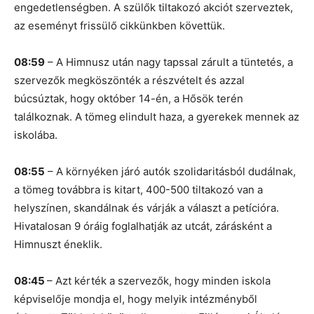
engedetlenségben. A szülők tiltakozó akciót szerveztek,
az eseményt frissülő cikkünkben követtük.
08:59
– A Himnusz után nagy tapssal zárult a tüntetés, a
szervezők megköszönték a részvételt és azzal
búcsúztak, hogy október 14-én, a Hősök terén
találkoznak. A tömeg elindult haza, a gyerekek mennek az
iskolába.
08:55
– A környéken járó autók szolidaritásból dudálnak,
a tömeg továbbra is kitart, 400-500 tiltakozó van a
helyszínen, skandálnak és várják a választ a petícióra.
Hivatalosan 9 óráig foglalhatják az utcát, zárásként a
Himnuszt éneklik.
08:45
– Azt kérték a szervezők, hogy minden iskola
képviselője mondja el, hogy melyik intézményből