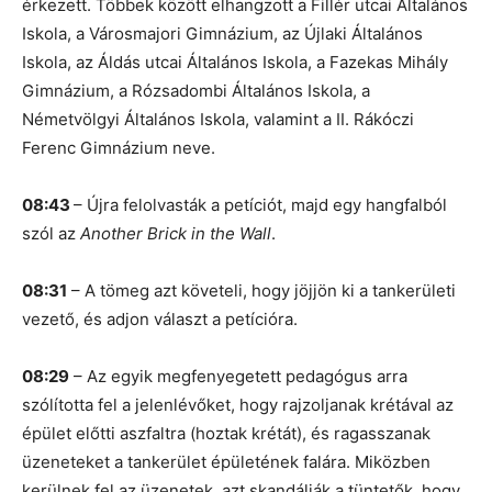
érkezett. Többek között elhangzott a Fillér utcai Általános
Iskola, a Városmajori Gimnázium, az Újlaki Általános
Iskola, az Áldás utcai Általános Iskola, a Fazekas Mihály
Gimnázium, a Rózsadombi Általános Iskola, a
Németvölgyi Általános Iskola, valamint a II. Rákóczi
Ferenc Gimnázium neve.
08:43
– Újra felolvasták a petíciót, majd egy hangfalból
szól az
Another Brick in the Wall
.
08:31
– A tömeg azt követeli, hogy jöjjön ki a tankerületi
vezető, és adjon választ a petícióra.
08:29
– Az egyik megfenyegetett pedagógus arra
szólította fel a jelenlévőket, hogy rajzoljanak krétával az
épület előtti aszfaltra (hoztak krétát), és ragasszanak
üzeneteket a tankerület épületének falára. Miközben
kerülnek fel az üzenetek, azt skandálják a tüntetők, hogy