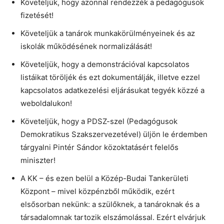
Követeljük, hogy azonnal rendezzék a pedagógusok
fizetését!
Követeljük a tanárok munkakörülményeinek és az
iskolák működésének normalizálását!
Követeljük, hogy a demonstrációval kapcsolatos
listáikat töröljék és ezt dokumentálják, illetve ezzel
kapcsolatos adatkezelési eljárásukat tegyék közzé a
weboldalukon!
Követeljük, hogy a PDSZ-szel (Pedagógusok
Demokratikus Szakszervezetével) üljön le érdemben
tárgyalni Pintér Sándor közoktatásért felelős
miniszter!
A KK – és ezen belül a Közép-Budai Tankerületi
Központ – mivel közpénzből működik, ezért
elsősorban nekünk: a szülőknek, a tanároknak és a
társadalomnak tartozik elszámolással. Ezért elvárjuk