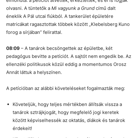
elmondta: a petíciót átvették, érkeztették, és el is fogják
olvasni. A tüntetők a
Mi vagyunk a Grund
című dalt
éneklik A Pál utcai fiúkból. A tankerület épületére
matricákat ragasztottak többek között „Klebelsberg Kuno
forog a sírjában” felirattal.
08:09
– A tanárok becsöngettek az épületbe, két
pedagógus bevitte a petíciót. A sajtót nem engedik be. Az
ellenzéki politikusok közül eddig a momentumos Orosz
Annát láttuk a helyszínen.
A petícióban az alábbi követeléseket fogalmazták meg:
Követeljük, hogy teljes mértékben állítsák vissza a
tanárok sztrájkjogát, hogy megfelelő jogi keretek
között képviselhessék az oktatás, diákok és tanárok
érdekeit!