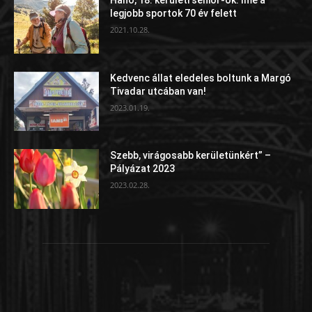
Hahó, 18. kerületi senior-ok: íme a
legjobb sportok 70 év felett
2021.10.28.
Kedvenc állat eledeles boltunk a Margó
Tivadar utcában van!
2023.01.19.
Szebb, virágosabb kerületünkért” –
Pályázat 2023
2023.02.28.