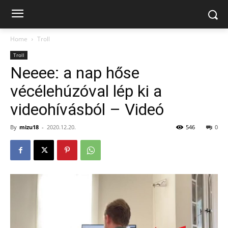
Home
Troll
Troll
Neeee: a nap hőse
vécélehúzóval lép ki a
videohívásból – Videó
By
mizu18
-
2020.12.20.
546
0