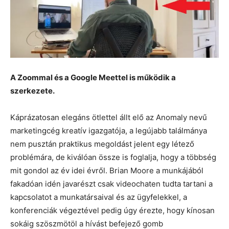
A Zoommal és a Google Meettel is működik a
szerkezete.
Káprázatosan elegáns ötlettel állt elő az Anomaly nevű
marketingcég kreatív igazgatója, a legújabb találmánya
nem pusztán praktikus megoldást jelent egy létező
problémára, de kiválóan össze is foglalja, hogy a többség
mit gondol az év idei évről. Brian Moore a munkájából
fakadóan idén javarészt csak videochaten tudta tartani a
kapcsolatot a munkatársaival és az ügyfelekkel, a
konferenciák végeztével pedig úgy érezte, hogy kínosan
sokáig szöszmötöl a hívást befejező gomb