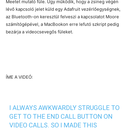
Meetet mutató füle. Úgy működik, hogy a zsineg végén
lévő kapcsoló jelet küld egy Adafruit vezérlőegységnek,
az Bluetooth-on keresztül felveszi a kapcsolatot Moore
számítógépével, a MacBookon erre lefutó szkript pedig
bezárja a videocsevegős füleket.
ÍME A VIDEÓ:
I ALWAYS AWKWARDLY STRUGGLE TO
GET TO THE END CALL BUTTON ON
VIDEO CALLS. SO I MADE THIS