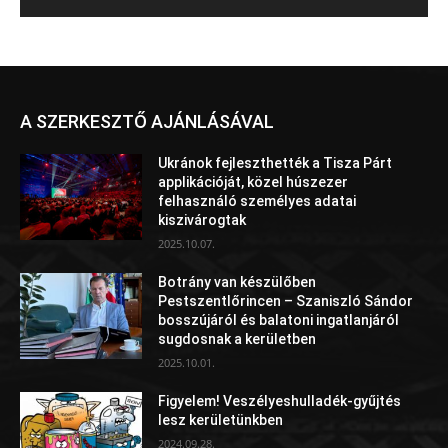
A SZERKESZTŐ AJÁNLÁSÁVAL
Ukránok fejleszthették a Tisza Párt
applikációját, közel húszezer
felhasználó személyes adatai
kiszivárogtak
2025.10.07.
Botrány van készülőben
Pestszentlőrincen – Szaniszló Sándor
bosszújáról és balatoni ingatlanjáról
sugdosnak a kerületben
2025.10.01.
Figyelem! Veszélyeshulladék-gyűjtés
lesz kerületünkben
2024.09.28.