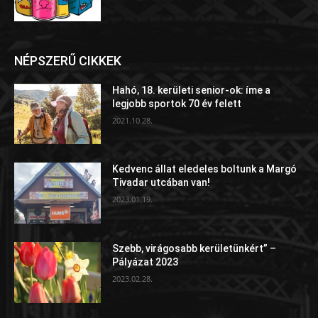
NÉPSZERŰ CIKKEK
Hahó, 18. kerületi senior-ok: íme a
legjobb sportok 70 év felett
2021.10.28.
Kedvenc állat eledeles boltunk a Margó
Tivadar utcában van!
2023.01.19.
Szebb, virágosabb kerületünkért” –
Pályázat 2023
2023.02.28.