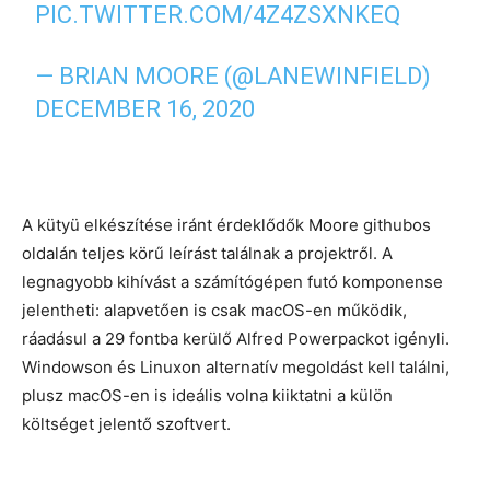
PIC.TWITTER.COM/4Z4ZSXNKEQ
— BRIAN MOORE (@LANEWINFIELD)
DECEMBER 16, 2020
A kütyü elkészítése iránt érdeklődők Moore githubos
oldalán teljes körű leírást találnak a projektről. A
legnagyobb kihívást a számítógépen futó komponense
jelentheti: alapvetően is csak macOS-en működik,
ráadásul a 29 fontba kerülő Alfred Powerpackot igényli.
Windowson és Linuxon alternatív megoldást kell találni,
plusz macOS-en is ideális volna kiiktatni a külön
költséget jelentő szoftvert.