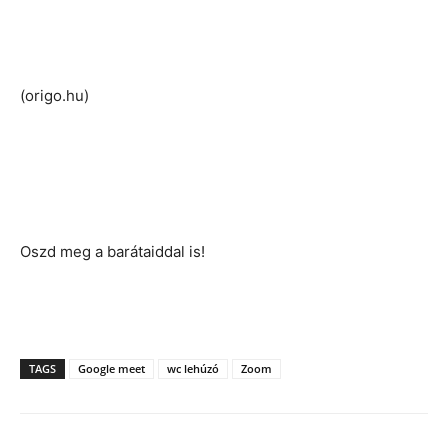
(origo.hu)
Oszd meg a barátaiddal is!
TAGS
Google meet
wc lehúzó
Zoom