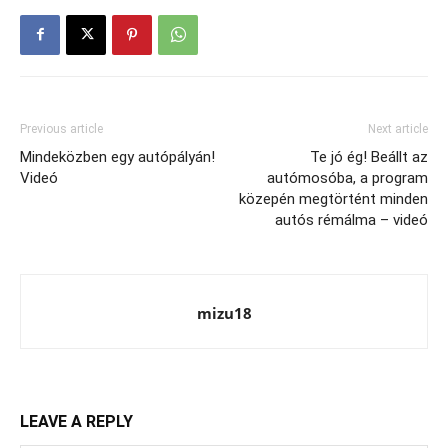
Previous article
Next article
Mindeközben egy autópályán!
Te jó ég! Beállt az
Videó
autómosóba, a program
közepén megtörtént minden
autós rémálma – videó
mizu18
LEAVE A REPLY