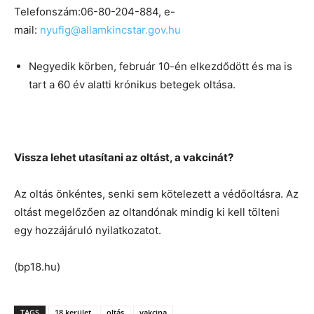
Telefonszám:06-80-204-884, e-
mail:
nyufig@allamkincstar.gov.hu
Negyedik körben, február 10-én elkezdődött és ma is
tart a 60 év alatti krónikus betegek oltása.
Vissza lehet utasítani az oltást, a vakcinát?
Az oltás önkéntes, senki sem kötelezett a védőoltásra. Az
oltást megelőzően az oltandónak mindig ki kell tölteni
egy hozzájáruló nyilatkozatot.
(bp18.hu)
TAGS
18 kerület
oltás
vakcina