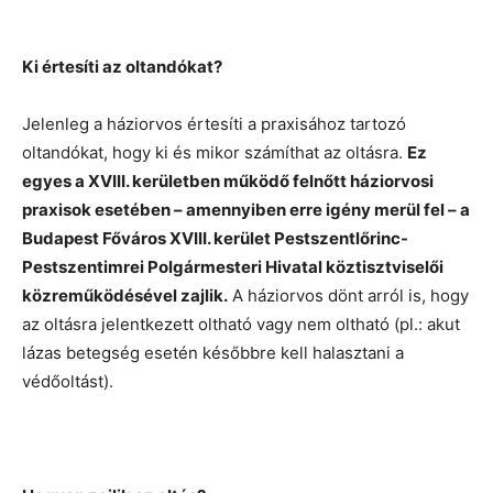
Ki értesíti az oltandókat?
Jelenleg a háziorvos értesíti a praxisához tartozó
oltandókat, hogy ki és mikor számíthat az oltásra.
Ez
egyes a XVIII. kerületben működő felnőtt háziorvosi
praxisok esetében – amennyiben erre igény merül fel – a
Budapest Főváros XVIII. kerület Pestszentlőrinc-
Pestszentimrei Polgármesteri Hivatal köztisztviselői
közreműködésével zajlik.
A háziorvos dönt arról is, hogy
az oltásra jelentkezett oltható vagy nem oltható (pl.: akut
lázas betegség esetén későbbre kell halasztani a
védőoltást).