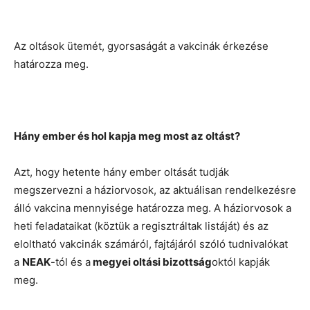
Az oltások ütemét, gyorsaságát a vakcinák érkezése
határozza meg.
Hány ember és hol kapja meg most az oltást?
Azt, hogy hetente hány ember oltását tudják
megszervezni a háziorvosok, az aktuálisan rendelkezésre
álló vakcina mennyisége határozza meg. A háziorvosok a
heti feladataikat (köztük a regisztráltak listáját) és az
eloltható vakcinák számáról, fajtájáról szóló tudnivalókat
a
NEAK
-tól és a
megyei oltási bizottság
októl kapják
meg.