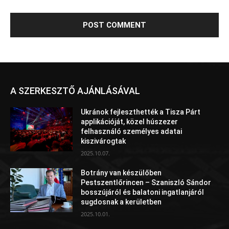
A SZERKESZTŐ AJÁNLÁSÁVAL
Ukránok fejleszthették a Tisza Párt
applikációját, közel húszezer
felhasználó személyes adatai
kiszivárogtak
2025.10.07.
Botrány van készülőben
Pestszentlőrincen – Szaniszló Sándor
bosszújáról és balatoni ingatlanjáról
sugdosnak a kerületben
2025.10.01.