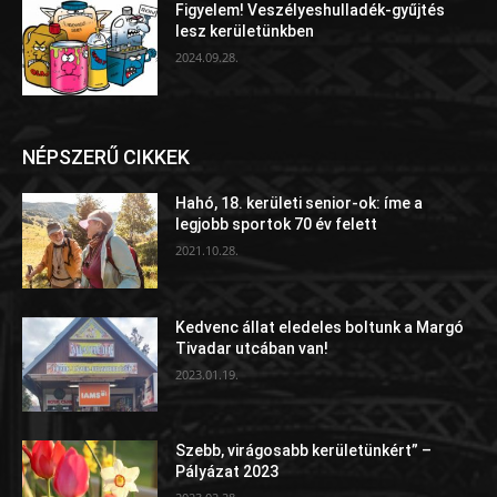
Figyelem! Veszélyeshulladék-gyűjtés
lesz kerületünkben
2024.09.28.
NÉPSZERŰ CIKKEK
Hahó, 18. kerületi senior-ok: íme a
legjobb sportok 70 év felett
2021.10.28.
Kedvenc állat eledeles boltunk a Margó
Tivadar utcában van!
2023.01.19.
Szebb, virágosabb kerületünkért” –
Pályázat 2023