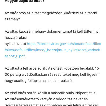
Hogyan zajlik az oltás?
Az oltóorvos az oltást megelőzően kikérdezi az oltandó
személyt.
Az oltás kapcsán néhány dokumentumot ki kell tölteni, pl.
hozzájárulási
nyilatkozatot
https://koronavirus.gov.hu/sites/default/files
/sites/default/files/imce/_hozzajarulo_nyilatkozat_vedoolt
ashoz_0.pdf
.
Az oltást a felkarba adják. Az oltást követően legalább 15-
30 percig a védőoltásban részesülteket meg kell figyelni,
hogy esetleg fellép-e nála oltási reakció.
Az első oltás során közlik a második oltás időpontját is.
Az oltásemlékeztető kártyán a védőoltás nevét és
gyártási tételszámát az oltóhelyen egyértelműen fel kell