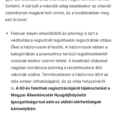
tüntetni. A kártyát a második adag beadásakor az oltandó
személynek magával kell vinnie, és a továbbiakban meg
kell őriznie!
Február elején elkezdődött és jelenleg is tart a
védőoltásra regisztrált legidősebb regisztráltak oltása.
Őket a háziorvosok értesítik. A háziorvosok ebben a
kategóriában a praxisokhoz tartozó legidősebbektől
indulnak életkor szerint lefelé. A beadható oltásokat
nagyban korlátozza jelenleg a rendelkezésre álló
vakcinák száma. Természetesen a háziorvos dönt az
idős ember olthatóságáról, és az oltás helyszínéről
is.
A 60 év felettiek regisztrációjáról tájékoztatást a
Magyar Államkincstár Nyugdíjfolyósító
Igazgatósága tud adni az alábbi elérhetőségek
bármelyikén: