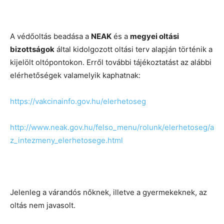
A védőoltás beadása a
NEAK
és a
megyei oltási
bizottságok
által kidolgozott oltási terv alapján történik a
kijelölt oltópontokon. Erről további tájékoztatást az alábbi
elérhetőségek valamelyik kaphatnak:
https://vakcinainfo.gov.hu/elerhetoseg
http://www.neak.gov.hu/felso_menu/rolunk/elerhetoseg/a
z_intezmeny_elerhetosege.html
Jelenleg a várandós nőknek, illetve a gyermekeknek, az
oltás nem javasolt.