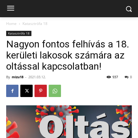
Home
Katasztrófa 18
Katasztrófa 18
Nagyon fontos felhívás a 18.
kerületi lakosok számára az
oltással kapcsolatban!
By
mizu18
-
2021.03.12.
937
0