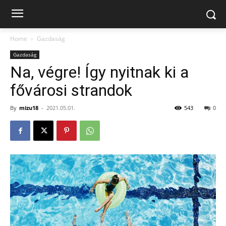
Home
Gazdaság
Gazdaság
Na, végre! Így nyitnak ki a
fővárosi strandok
By
mizu18
-
2021.05.01.
543
0