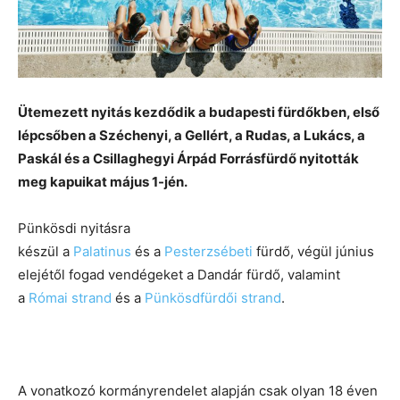
Ütemezett nyitás kezdődik a budapesti fürdőkben, első
lépcsőben a Széchenyi, a Gellért, a Rudas, a Lukács, a
Paskál és a Csillaghegyi Árpád Forrásfürdő nyitották
meg kapuikat május 1-jén.
Pünkösdi nyitásra
készül a
Palatinus
és a
Pesterzsébeti
fürdő, végül június
elejétől fogad vendégeket a Dandár fürdő, valamint
a
Római strand
és a
Pünkösdfürdői strand
.
A vonatkozó kormányrendelet alapján csak olyan 18 éven