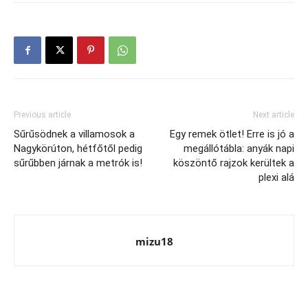
Previous article
Next article
Sűrűsödnek a villamosok a
Egy remek ötlet! Erre is jó a
Nagykörúton, hétfőtől pedig
megállótábla: anyák napi
sűrűbben járnak a metrók is!
köszöntő rajzok kerültek a
plexi alá
mizu18