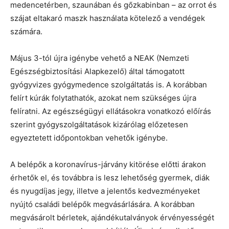
medencetérben, szaunában és gőzkabinban – az orrot és
szájat eltakaró maszk használata kötelező a vendégek
számára.
Május 3-tól újra igénybe vehető a NEAK (Nemzeti
Egészségbiztosítási Alapkezelő) által támogatott
gyógyvizes gyógymedence szolgáltatás is. A korábban
felírt kúrák folytathatók, azokat nem szükséges újra
felíratni. Az egészségügyi ellátásokra vonatkozó előírás
szerint gyógyszolgáltatások kizárólag előzetesen
egyeztetett időpontokban vehetők igénybe.
A belépők a koronavírus-járvány kitörése előtti árakon
érhetők el, és továbbra is lesz lehetőség gyermek, diák
és nyugdíjas jegy, illetve a jelentős kedvezményeket
nyújtó családi belépők megvásárlására. A korábban
megvásárolt bérletek, ajándékutalványok érvényességét