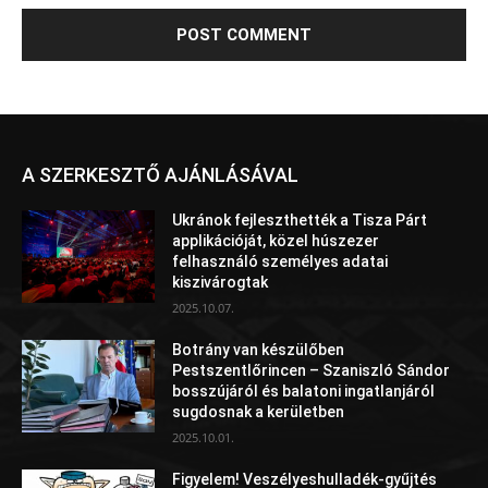
A SZERKESZTŐ AJÁNLÁSÁVAL
Ukránok fejleszthették a Tisza Párt
applikációját, közel húszezer
felhasználó személyes adatai
kiszivárogtak
2025.10.07.
Botrány van készülőben
Pestszentlőrincen – Szaniszló Sándor
bosszújáról és balatoni ingatlanjáról
sugdosnak a kerületben
2025.10.01.
Figyelem! Veszélyeshulladék-gyűjtés