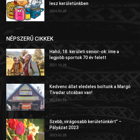
lesz kerületünkben
2024.09.28.
NÉPSZERŰ CIKKEK
Hahó, 18. kerületi senior-ok: íme a
legjobb sportok 70 év felett
2021.10.28.
Kedvenc állat eledeles boltunk a Margó
Tivadar utcában van!
2023.01.19.
Szebb, virágosabb kerületünkért” –
Pályázat 2023
2023.02.28.