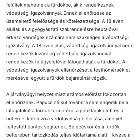
felüliek mehetnek a fürdőkbe, akik rendelkeznek
védettségi igazolvánnyal. Ennek ellenőrzése az
üzemeltető felelőssége és kötelezettsége. A 18 éven
aluliak és a gyógyászati szakrendelésre beutalóval
érkező vendégek számára nem szükséges a védettségi
igazolvány. A 18 éven aluli, védettségi igazolvánnyal nem
rendelkezők kizárólag védettségi igazolvánnyal
rendelkezők felügyeletével látogathatják a fürdőket. A
védettségi igazolványok ellenőrzését a testhőmérséklet
mérésével együtt a fürdők bejáratánál végzik.
A járványügyi helyzet miatt számos előírást fokozottan
ellenőriznek. Papucs nélkül továbbra sem engedik be a
látogatókat a fürdők területére, a pénztárak előtt és a
büféknél kötelező a védőtávolság betartása, amelyet
felfestett pontok segítenek. Belépéskor és a fürdők
belterében tartózkodás teljes időtartama alatt – kivéve a