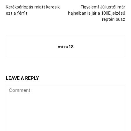
Kerékpárlopás miatt keresik
Figyelem! Júliustól már
ezt a férfit
hajnalban is jár a 100E jelzésű
reptéri busz
mizu18
LEAVE A REPLY