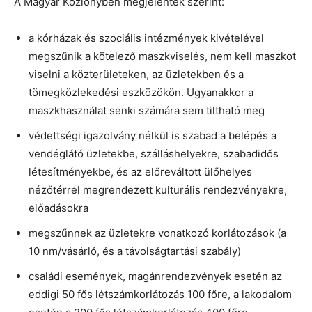
A Magyar Közlönyben megjelentek szerint:
a kórházak és szociális intézmények kivételével
megszűnik a kötelező maszkviselés, nem kell maszkot
viselni a közterületeken, az üzletekben és a
tömegközlekedési eszközökön. Ugyanakkor a
maszkhasználat senki számára sem tiltható meg
védettségi igazolvány nélkül is szabad a belépés a
vendéglátó üzletekbe, szálláshelyekre, szabadidős
létesítményekbe, és az előreváltott ülőhelyes
nézőtérrel megrendezett kulturális rendezvényekre,
előadásokra
megszűnnek az üzletekre vonatkozó korlátozások (a
10 nm/vásárló, és a távolságtartási szabály)
családi események, magánrendezvények esetén az
eddigi 50 fős létszámkorlátozás 100 főre, a lakodalom