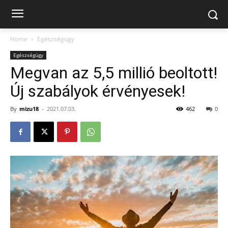
Home
Egészségügy
Egészségügy
Megvan az 5,5 millió beoltott!
Új szabályok érvényesek!
By
mizu18
-
2021.07.03.
462
0