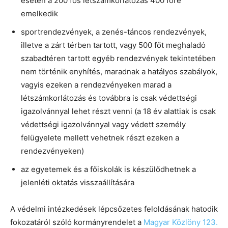
esetén a 200 fős létszámkorlátozás 400 főre
emelkedik
sportrendezvények, a zenés-táncos rendezvények,
illetve a zárt térben tartott, vagy 500 főt meghaladó
szabadtéren tartott egyéb rendezvények tekintetében
nem történik enyhítés, maradnak a hatályos szabályok,
vagyis ezeken a rendezvényeken marad a
létszámkorlátozás és továbbra is csak védettségi
igazolvánnyal lehet részt venni (a 18 év alattiak is csak
védettségi igazolvánnyal vagy védett személy
felügyelete mellett vehetnek részt ezeken a
rendezvényeken)
az egyetemek és a főiskolák is készülődhetnek a
jelenléti oktatás visszaállítására
A védelmi intézkedések lépcsőzetes feloldásának hatodik
fokozatáról szóló kormányrendelet a
Magyar Közlöny 123.