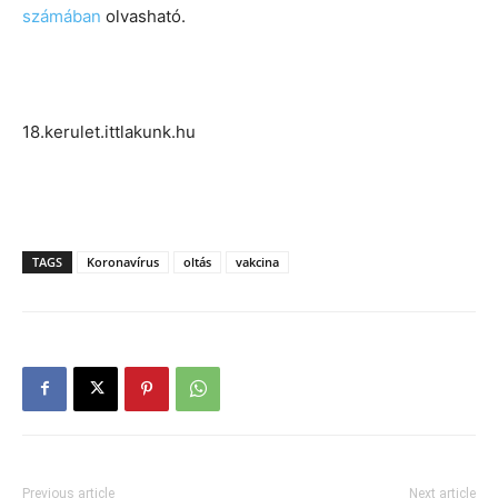
számában
olvasható.
18.kerulet.ittlakunk.hu
TAGS
Koronavírus
oltás
vakcina
Previous article
Next article