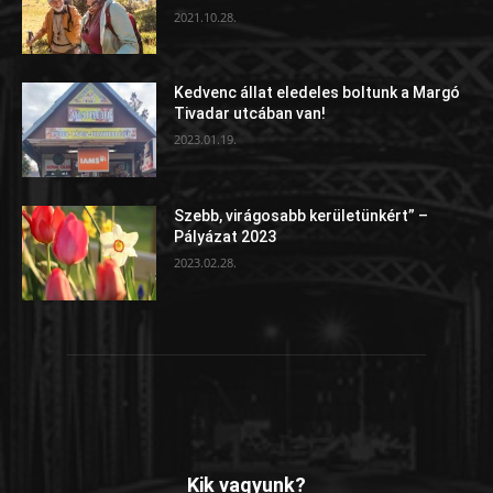
2021.10.28.
Kedvenc állat eledeles boltunk a Margó
Tivadar utcában van!
2023.01.19.
Szebb, virágosabb kerületünkért” –
Pályázat 2023
2023.02.28.
Kik vagyunk?