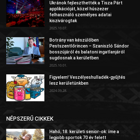
Ukránok fejleszthették a Tisza Párt
applikációját, közel húszezer
felhasználó személyes adatai
kiszivárogtak
2025.10.07.
Botrány van készülőben
Pestszentlőrincen – Szaniszló Sándor
bosszújáról és balatoni ingatlanjáról
sugdosnak a kerületben
2025.10.01.
Figyelem! Veszélyeshulladék-gyűjtés
lesz kerületünkben
2024.09.28.
NÉPSZERŰ CIKKEK
Hahó, 18. kerületi senior-ok: íme a
legjobb sportok 70 év felett