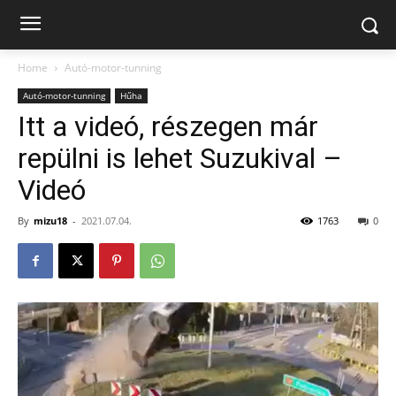
Home
Autó-motor-tunning
Autó-motor-tunning
Hűha
Itt a videó, részegen már
repülni is lehet Suzukival –
Videó
By
mizu18
-
2021.07.04.
1763
0