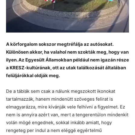
A körforgalom sokszor megtréfálja az autósokat.
Különösen akkor, ha valahol nem szokták meg, hogy van
ilyen. Az Egyesült Államokban például nem igazán része
a KRESZ-kultúrának, ott az utak találkozását általában
felüljárókkal oldják meg.
De a táblák sem csak a nálunk megszokott ikonokat
tartalmazzák, hanem mindenütt szöveges felirat is
elmagyarázza, mire kívánják vele felhívni a figyelmet. Ez
nem is annyira azért van, mert a tengerentúlon mindenkit
volán mögé engednek, sokkal inkább amiatt, hogy
rengeteg per indul a nem eléggé egyértelmű