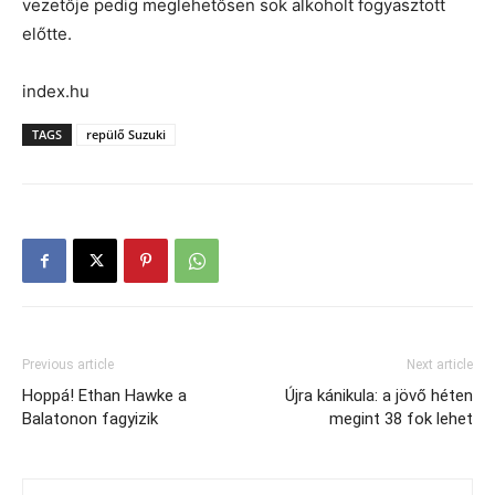
vezetője pedig meglehetősen sok alkoholt fogyasztott
előtte.
index.hu
TAGS
repülő Suzuki
Previous article
Next article
Hoppá! Ethan Hawke a
Újra kánikula: a jövő héten
Balatonon fagyizik
megint 38 fok lehet