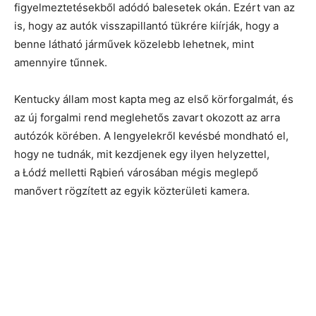
figyelmeztetésekből adódó balesetek okán. Ezért van az
is, hogy az autók visszapillantó tükrére kiírják, hogy a
benne látható járművek közelebb lehetnek, mint
amennyire tűnnek.
Kentucky állam most kapta meg az első körforgalmát, és
az új forgalmi rend meglehetős zavart okozott az arra
autózók körében. A lengyelekről kevésbé mondható el,
hogy ne tudnák, mit kezdjenek egy ilyen helyzettel,
a Łódź melletti Rąbień városában mégis meglepő
manővert rögzített az egyik közterületi kamera.