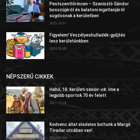
Pestszentlőrincen – Szaniszló Sándor
bosszújáról és balatoni ingatlanjáról
sugdosnak a kerületben
2025.10.01.
Figyelem! Veszélyeshulladék-gyűjtés
lesz kerületünkben
2024.09.28.
NÉPSZERŰ CIKKEK
Hahó, 18. kerületi senior-ok: íme a
legjobb sportok 70 év felett
2021.10.28.
Kedvenc állat eledeles boltunk a Margó
Tivadar utcában van!
2023.01.19.