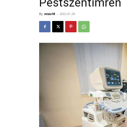
Pestszentimrén
By
mizu18
-
2022.01.29.