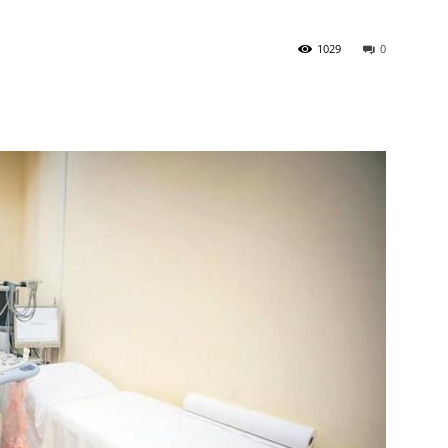
1029
0