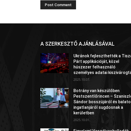
A SZERKESZTŐ AJÁNLÁSÁVAL
Ukránok fejleszthették a Tisz
Párt applikációját, közel
húszezer felhasználó
személyes adatai kiszivárogt
2025.10.07.
Botrány van készülőben
Pestszentlőrincen – Szaniszl
Sándor bosszújáról és balato
ingatlanjáról sugdosnak a
kerületben
2025.10.01.
Figyelem! Veszélyeshulladék-