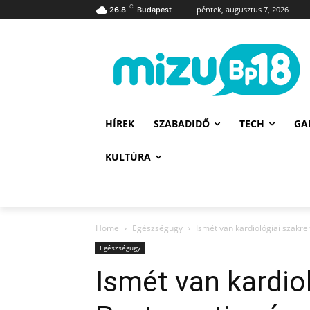
C
péntek, augusztus 7, 2026
26.8
Budapest
HÍREK
SZABADIDŐ
TECH
GA
KULTÚRA
Home
Egészségügy
Ismét van kardiológiai szakr
Egészségügy
Ismét van kardio