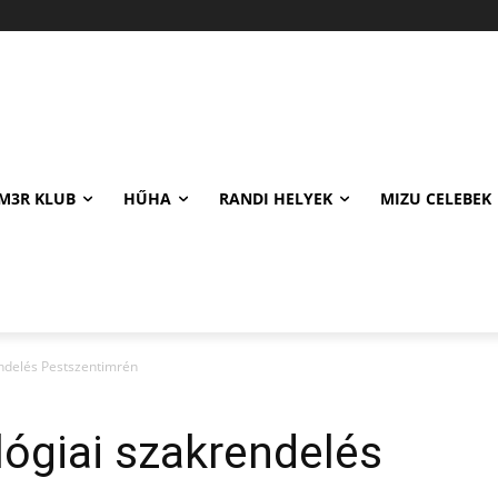
M3R KLUB
HŰHA
RANDI HELYEK
MIZU CELEBEK
endelés Pestszentimrén
lógiai szakrendelés