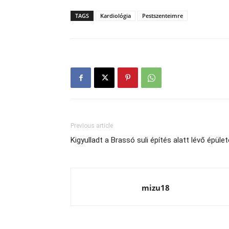
TAGS
Kardiológia
Pestszenteimre
Previous article
Kigyulladt a Brassó suli építés alatt lévő épület
mizu18