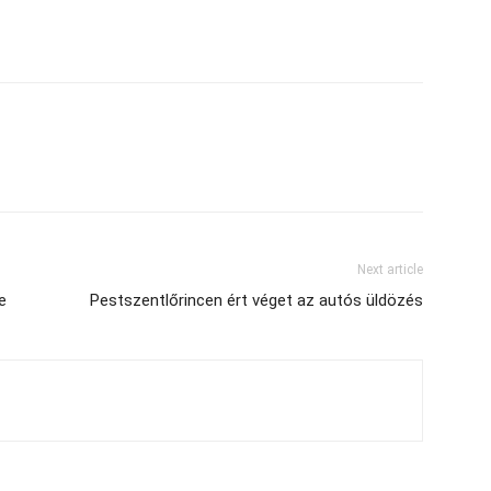
Next article
e
Pestszentlőrincen ért véget az autós üldözés