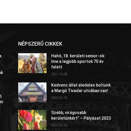
NÉPSZERŰ CIKKEK
a
Hahó, 18. kerületi senior-ok:
íme a legjobb sportok 70 év
felett
ak
2021.10.28.
Kedvenc állat eledeles boltunk
a Margó Tivadar utcában van!
ó
2023.01.19.
ni
Szebb, virágosabb
kerületünkért” – Pályázat 2023
2023.02.28.