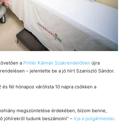
 követően a
Pintér Kálmán Szakrendelőben
újra
rendelésen – jelentette be a jó hírt Szaniszló Sándor.
 és fél hónapos várólista 10 napra csökken a
rvoshiány megszüntetése érdekében, bízom benne,
 jóhírekről tudunk beszámolni” –
írja a polgármester
.