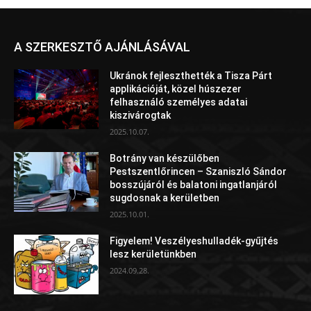
A SZERKESZTŐ AJÁNLÁSÁVAL
Ukránok fejleszthették a Tisza Párt
applikációját, közel húszezer
felhasználó személyes adatai
kiszivárogtak
2025.10.07.
Botrány van készülőben
Pestszentlőrincen – Szaniszló Sándor
bosszújáról és balatoni ingatlanjáról
sugdosnak a kerületben
2025.10.01.
Figyelem! Veszélyeshulladék-gyűjtés
lesz kerületünkben
2024.09.28.