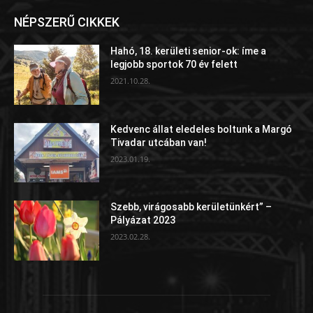
NÉPSZERŰ CIKKEK
Hahó, 18. kerületi senior-ok: íme a
legjobb sportok 70 év felett
2021.10.28.
Kedvenc állat eledeles boltunk a Margó
Tivadar utcában van!
2023.01.19.
Szebb, virágosabb kerületünkért” –
Pályázat 2023
2023.02.28.