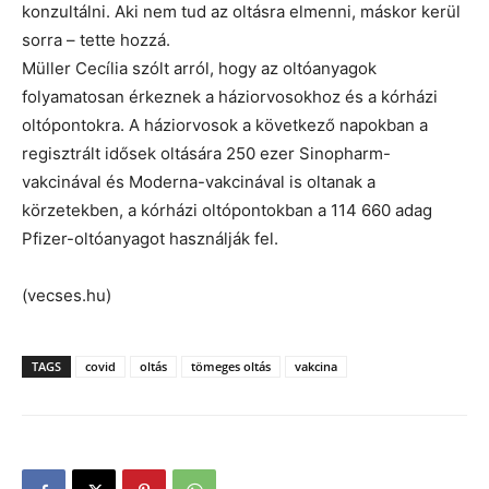
konzultálni. Aki nem tud az oltásra elmenni, máskor kerül
sorra – tette hozzá.
Müller Cecília szólt arról, hogy az oltóanyagok
folyamatosan érkeznek a háziorvosokhoz és a kórházi
oltópontokra. A háziorvosok a következő napokban a
regisztrált idősek oltására 250 ezer Sinopharm-
vakcinával és Moderna-vakcinával is oltanak a
körzetekben, a kórházi oltópontokban a 114 660 adag
Pfizer-oltóanyagot használják fel.
(vecses.hu)
TAGS
covid
oltás
tömeges oltás
vakcina