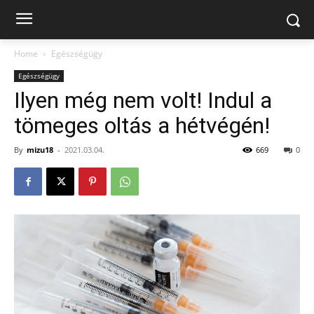
Home
Egészségügy
Egészségügy
Ilyen még nem volt! Indul a
tömeges oltás a hétvégén!
By
mizu18
-
2021.03.04.
669
0