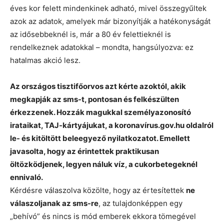
éves kor felett mindenkinek adható, mivel összegyűltek
azok az adatok, amelyek már bizonyítják a hatékonyságát
az idősebbeknél is, már a 80 év felettieknél is
rendelkeznek adatokkal – mondta, hangsúlyozva: ez
hatalmas akció lesz.
Az országos tisztifőorvos azt kérte azoktól, akik
megkapják az sms-t, pontosan és felkészülten
érkezzenek. Hozzák magukkal személyazonosító
irataikat, TAJ-kártyájukat, a koronavírus.gov.hu oldalról
le- és kitöltött beleegyező nyilatkozatot. Emellett
javasolta, hogy az érintettek praktikusan
öltözködjenek, legyen náluk víz, a cukorbetegeknél
ennivaló.
Kérdésre válaszolva közölte, hogy az értesítettek
ne
válaszoljanak az sms-re
, az tulajdonképpen egy
„behívó” és nincs is mód emberek ekkora tömegével