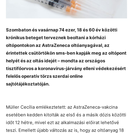
Szombaton és vasárnap 74 ezer, 18 és 60 év közötti
krónikus beteget terveznek beoltani a kórházi
oltópontokon az AstraZeneca oltóanyagával, az
érintettek csütörtökön sms-ben kapják meg az oltópont
helyét és az oltás idejét – mondta az országos
tisztifőorvos a koronavírus-járvány elleni védekezésért
felelős operatív törzs szerdai online
sajtótájékoztatóján.
Müller Cecília emlékeztetett: az AstraZeneca-vakcina
esetében kedden kitolták az első és a másik dózis közötti
időt 12 hétre, mivel ezt az alkalmazási előirat lehetővé
teszi. Emellett újabb változás az is, hogy az oltóanyag 18