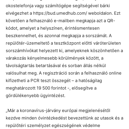
okostelefonja vagy számítógépe segítségével bárki
elvégezhet a https://bud.umedhub.com/ weboldalon. Ezt
követően a felhasználó e-mailben megkapja azt a QR-
kódot, amelyet a helyszínen, érintésmentesen
beszkennelhet, és azonnal megkapja a sorszámát. A
repülőtér-üzemeltető a tesztközpont előtti váróterületen
sorszámhívókat helyezett ki, amelyeknek köszönhetően a
várakozás kényelmesebb körülmények között, a
távolságtartás betartásával és sorban állás nélkül
valósulhat meg. A regisztráció során a felhasználó online
kifizetheti a PCR teszt összegét – a hatóságilag
meghatározott 19 500 forintot -, elősegítve a
gördülékenyebb ügyintézést.
„Már a koronavírus-járvány európai megjelenésétől
kezdve minden óvintézkedést bevezettünk az utasok és a
repülőtéri személyzet egészségének védelme