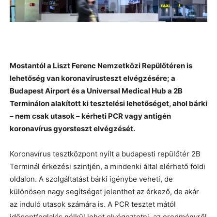
Mostantól a Liszt Ferenc Nemzetközi Repülőtéren is
lehetőség van koronavírusteszt elvégzésére; a
Budapest Airport és a Universal Medical Hub a 2B
Terminálon alakított ki tesztelési lehetőséget, ahol bárki
– nem csak utasok – kérheti PCR vagy antigén
koronavírus gyorsteszt elvégzését.
Koronavírus tesztközpont nyílt a budapesti repülőtér 2B
Terminál érkezési szintjén, a mindenki által elérhető földi
oldalon. A szolgáltatást bárki igénybe veheti, de
különösen nagy segítséget jelenthet az érkező, de akár
az induló utasok számára is. A PCR tesztet mától
időpontfoglalás nélkül lehet elvégeztetni, az eredményről