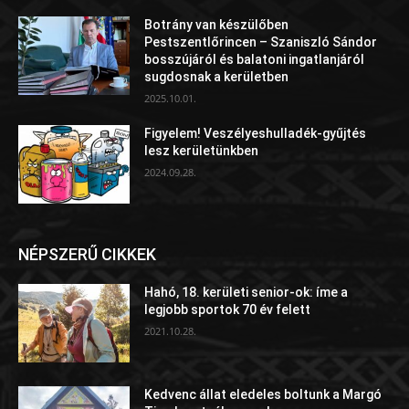
Botrány van készülőben
Pestszentlőrincen – Szaniszló Sándor
bosszújáról és balatoni ingatlanjáról
sugdosnak a kerületben
2025.10.01.
Figyelem! Veszélyeshulladék-gyűjtés
lesz kerületünkben
2024.09.28.
NÉPSZERŰ CIKKEK
Hahó, 18. kerületi senior-ok: íme a
legjobb sportok 70 év felett
2021.10.28.
Kedvenc állat eledeles boltunk a Margó