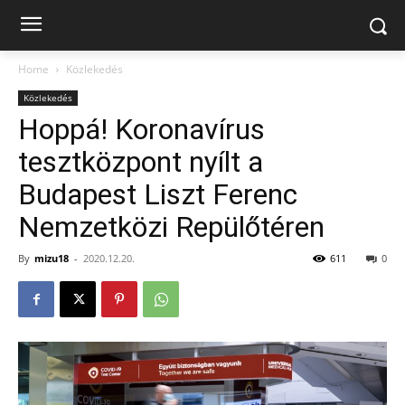
Home
Közlekedés
Közlekedés
Hoppá! Koronavírus
tesztközpont nyílt a
Budapest Liszt Ferenc
Nemzetközi Repülőtéren
By
mizu18
-
2020.12.20.
611
0