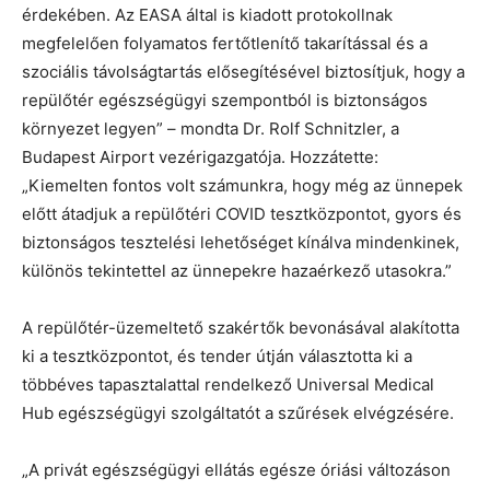
érdekében. Az EASA által is kiadott protokollnak
megfelelően folyamatos fertőtlenítő takarítással és a
szociális távolságtartás elősegítésével biztosítjuk, hogy a
repülőtér egészségügyi szempontból is biztonságos
környezet legyen” – mondta Dr. Rolf Schnitzler, a
Budapest Airport vezérigazgatója. Hozzátette:
„Kiemelten fontos volt számunkra, hogy még az ünnepek
előtt átadjuk a repülőtéri COVID tesztközpontot, gyors és
biztonságos tesztelési lehetőséget kínálva mindenkinek,
különös tekintettel az ünnepekre hazaérkező utasokra.”
A repülőtér-üzemeltető szakértők bevonásával alakította
ki a tesztközpontot, és tender útján választotta ki a
többéves tapasztalattal rendelkező Universal Medical
Hub egészségügyi szolgáltatót a szűrések elvégzésére.
„A privát egészségügyi ellátás egésze óriási változáson