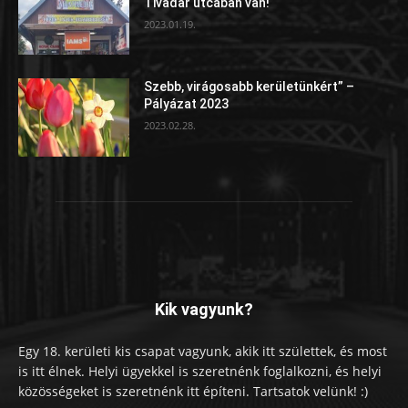
Tivadar utcában van!
2023.01.19.
Szebb, virágosabb kerületünkért” –
Pályázat 2023
2023.02.28.
Kik vagyunk?
Egy 18. kerületi kis csapat vagyunk, akik itt születtek, és most
is itt élnek. Helyi ügyekkel is szeretnénk foglalkozni, és helyi
közösségeket is szeretnénk itt építeni. Tartsatok velünk! :)