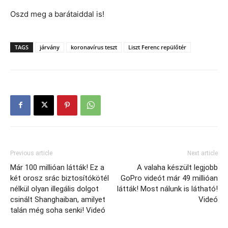
Oszd meg a barátaiddal is!
TAGS
járvány
koronavírus teszt
Liszt Ferenc repülőtér
Previous article
Next article
Már 100 millióan látták! Ez a
A valaha készült legjobb
két orosz srác biztosítókötél
GoPro videót már 49 millióan
nélkül olyan illegális dolgot
látták! Most nálunk is látható!
csinált Shanghaiban, amilyet
Videó
talán még soha senki! Videó