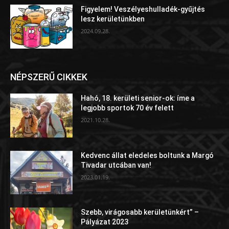
Figyelem! Veszélyeshulladék-gyűjtés
lesz kerületünkben
2024.09.28.
NÉPSZERŰ CIKKEK
Hahó, 18. kerületi senior-ok: íme a
legjobb sportok 70 év felett
2021.10.28.
Kedvenc állat eledeles boltunk a Margó
Tivadar utcában van!
2023.01.19.
Szebb, virágosabb kerületünkért” –
Pályázat 2023