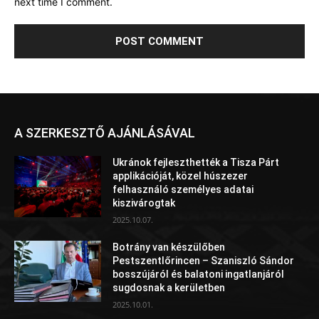
next time I comment.
A SZERKESZTŐ AJÁNLÁSÁVAL
Ukránok fejleszthették a Tisza Párt
applikációját, közel húszezer
felhasználó személyes adatai
kiszivárogtak
2025.10.07.
Botrány van készülőben
Pestszentlőrincen – Szaniszló Sándor
bosszújáról és balatoni ingatlanjáról
sugdosnak a kerületben
2025.10.01.