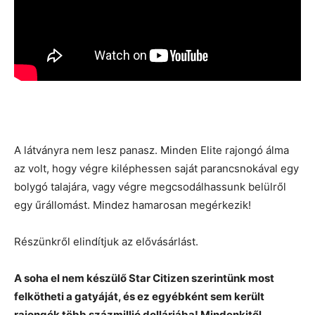
A látványra nem lesz panasz. Minden Elite rajongó álma
az volt, hogy végre kiléphessen saját parancsnokával egy
bolygó talajára, vagy végre megcsodálhassunk belülről
egy űrállomást. Mindez hamarosan megérkezik!
Részünkről elindítjuk az elővásárlást.
A soha el nem készülő Star Citizen szerintünk most
felkötheti a gatyáját, és ez egyébként sem került
rajongók több százmillió dollárjába! Mindenkitől