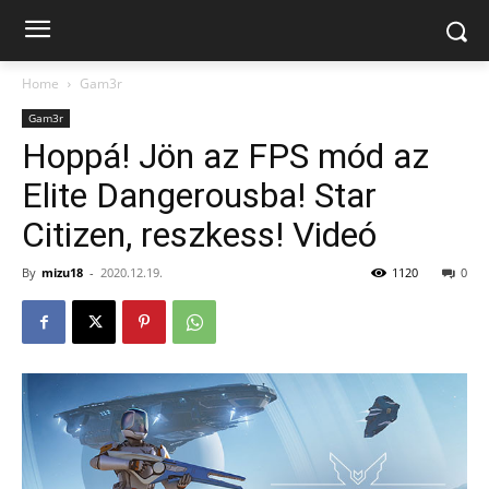
Home
Gam3r
Gam3r
Hoppá! Jön az FPS mód az
Elite Dangerousba! Star
Citizen, reszkess! Videó
By
mizu18
-
2020.12.19.
1120
0