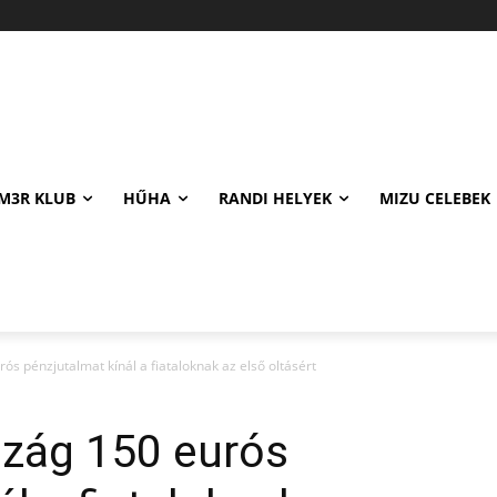
M3R KLUB
HŰHA
RANDI HELYEK
MIZU CELEBEK
s pénzjutalmat kínál a fiataloknak az első oltásért
zág 150 eurós