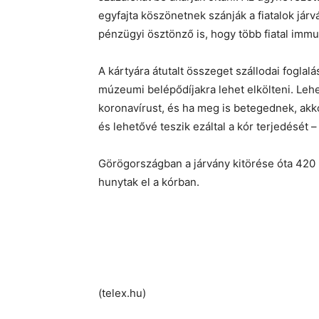
egyfajta köszönetnek szánják a fiatalok járv
pénzügyi ösztönző is, hogy több fiatal immu
A kártyára átutalt összeget szállodai foglal
múzeumi belépődíjakra lehet elkölteni. Lehet
koronavírust, és ha meg is betegednek, ak
és lehetővé teszik ezáltal a kór terjedését 
Görögországban a járvány kitörése óta 420 9
hunytak el a kórban.
(telex.hu)