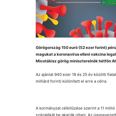
Görögország 150 euró (52 ezer forint) pénz
magukat a koronavírus elleni vakcina legal
Micotákisz görög miniszterelnök hétfőn At
Az ajánlat 940 ezer 18 és 25 év közötti fiata
milliárd forint) különített el erre a célra.
A kormányzat célkitűzése szerint a 11 milli
százalékát be akarják oltani. Az úgynevezet