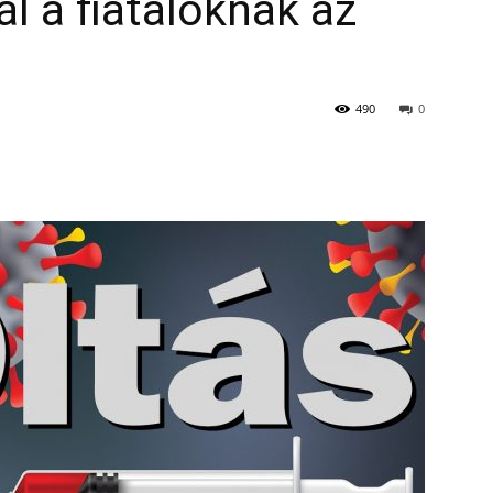
l a fiataloknak az
490
0