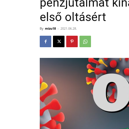
pénzjutalmat kíná
első oltásért
By
mizu18
-
2021.06.28.