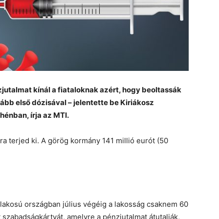
jutalmat kínál a fiataloknak azért, hogy beoltassák
ább első dózisával – jelentette be Kiriákosz
hénban, írja az MTI.
lra terjed ki. A görög kormány 141 millió eurót (50
ó lakosú országban július végéig a lakosság csaknem 60
t szabadságkártyát, amelyre a pénzjutalmat átutalják,