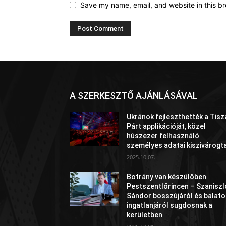
Save my name, email, and website in this br
A SZERKESZTŐ AJÁNLÁSÁVAL
Ukránok fejleszthették a Tisz
Párt applikációját, közel
húszezer felhasználó
személyes adatai kiszivárogt
2025.10.07.
Botrány van készülőben
Pestszentlőrincen – Szaniszl
Sándor bosszújáról és balato
ingatlanjáról sugdosnak a
kerületben