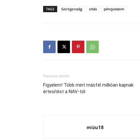
TAGS
Görögország
oltás
pénzjutalom
Previous article
Figyelem! Több mint másfél millióan kapnak
értesítést a NAV-tól
mizu18