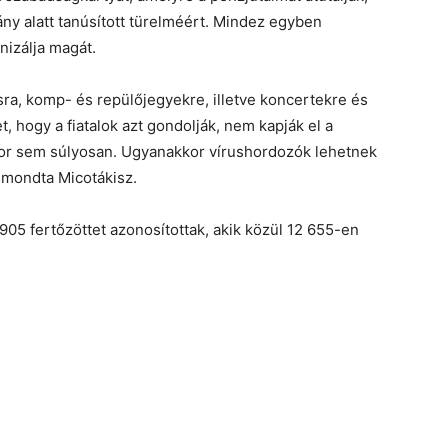
ány alatt tanúsított türelméért. Mindez egyben
nizálja magát.
ásra, komp- és repülőjegyekre, illetve koncertekre és
, hogy a fiatalok azt gondolják, nem kapják el a
kor sem súlyosan. Ugyanakkor vírushordozók lehetnek
– mondta Micotákisz.
05 fertőzöttet azonosítottak, akik közül 12 655-en