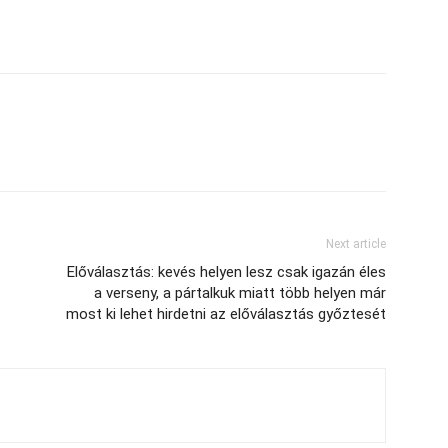
Next article
Előválasztás: kevés helyen lesz csak igazán éles
a verseny, a pártalkuk miatt több helyen már
most ki lehet hirdetni az előválasztás győztesét