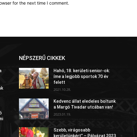
owser for the next time I comment.
NÉPSZERŰ CIKKEK
a
Hahó, 18. kerületi senior-ok:
íme a legjobb sportok 70 év
felett
ak
2021.10.28.
Kedvenc állat eledeles boltunk
a Margó Tivadar utcában van!
ó
2023.01.19.
ni
Szebb, virágosabb
kerületünkért” – Pályázat 2023