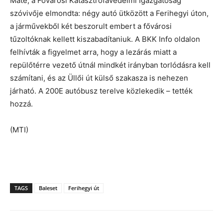
Máté, a Fővárosi Katasztrófavédelmi Igazgatóság
szóvivője elmondta: négy autó ütközött a Ferihegyi úton,
a járművekből két beszorult embert a fővárosi
tűzoltóknak kellett kiszabadítaniuk. A BKK Info oldalon
felhívták a figyelmet arra, hogy a lezárás miatt a
repülőtérre vezető útnál mindkét irányban torlódásra kell
számítani, és az Üllői út külső szakasza is nehezen
járható. A 200E autóbusz terelve közlekedik – tették
hozzá.
(MTI)
TAGS
Baleset
Ferihegyi út