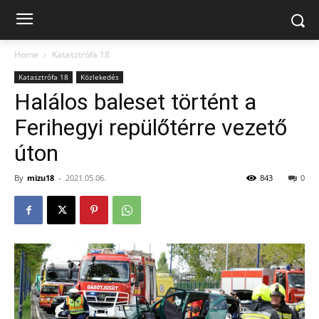
Home
Katasztrófa 18
Katasztrófa 18
Közlekedés
Halálos baleset történt a
Ferihegyi repülőtérre vezető
úton
By
mizu18
-
2021.05.06.
843
0