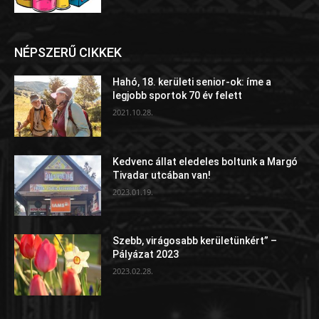
NÉPSZERŰ CIKKEK
Hahó, 18. kerületi senior-ok: íme a
legjobb sportok 70 év felett
2021.10.28.
Kedvenc állat eledeles boltunk a Margó
Tivadar utcában van!
2023.01.19.
Szebb, virágosabb kerületünkért” –
Pályázat 2023
2023.02.28.