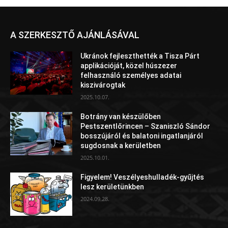
A SZERKESZTŐ AJÁNLÁSÁVAL
Ukránok fejleszthették a Tisza Párt
applikációját, közel húszezer
felhasználó személyes adatai
kiszivárogtak
2025.10.07.
Botrány van készülőben
Pestszentlőrincen – Szaniszló Sándor
bosszújáról és balatoni ingatlanjáról
sugdosnak a kerületben
2025.10.01.
Figyelem! Veszélyeshulladék-gyűjtés
lesz kerületünkben
2024.09.28.