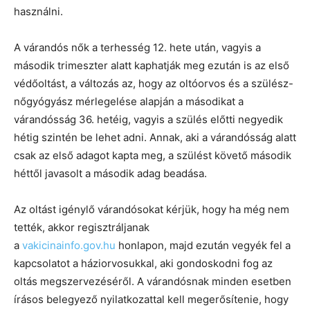
használni.
A várandós nők a terhesség 12. hete után, vagyis a
második trimeszter alatt kaphatják meg ezután is az első
védőoltást, a változás az, hogy az oltóorvos és a szülész-
nőgyógyász mérlegelése alapján a másodikat a
várandósság 36. hetéig, vagyis a szülés előtti negyedik
hétig szintén be lehet adni. Annak, aki a várandósság alatt
csak az első adagot kapta meg, a szülést követő második
héttől javasolt a második adag beadása.
Az oltást igénylő várandósokat kérjük, hogy ha még nem
tették, akkor regisztráljanak
a
vakicinainfo.gov.hu
honlapon, majd ezután vegyék fel a
kapcsolatot a háziorvosukkal, aki gondoskodni fog az
oltás megszervezéséről. A várandósnak minden esetben
írásos belegyező nyilatkozattal kell megerősítenie, hogy