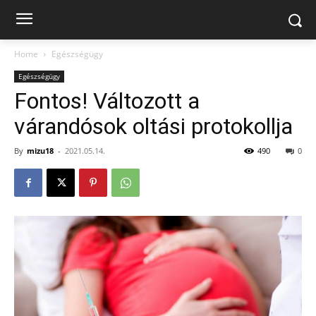
Home
Egészségügy
Egészségügy
Fontos! Változott a
várandósok oltási protokollja
By
mizu18
-
2021.05.14.
490
0