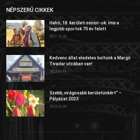
NÉPSZERŰ CIKKEK
Hahó, 18. kerületi senior-ok: íme a
legjobb sportok 70 év felett
2021.10.28.
Kedvenc állat eledeles boltunk a Margó
Tivadar utcában van!
2023.01.19.
Szebb, virágosabb kerületünkért” –
Pályázat 2023
2023.02.28.