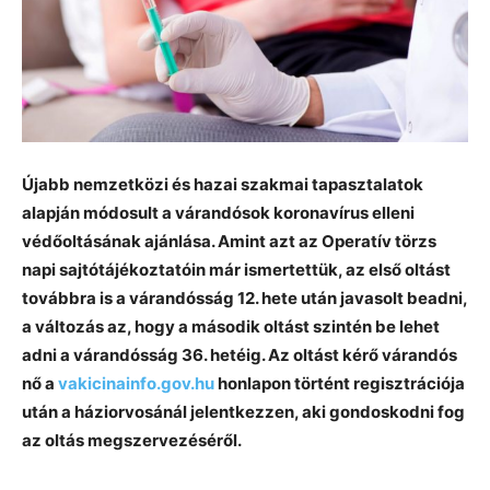
Újabb nemzetközi és hazai szakmai tapasztalatok
alapján módosult a várandósok koronavírus elleni
védőoltásának ajánlása. Amint azt az Operatív törzs
napi sajtótájékoztatóin már ismertettük, az első oltást
továbbra is a várandósság 12. hete után javasolt beadni,
a változás az, hogy a második oltást szintén be lehet
adni a várandósság 36. hetéig. Az oltást kérő várandós
nő a
vakicinainfo.gov.hu
honlapon történt regisztrációja
után a háziorvosánál jelentkezzen, aki gondoskodni fog
az oltás megszervezéséről.