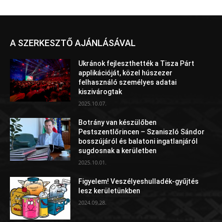
A SZERKESZTŐ AJÁNLÁSÁVAL
Ukránok fejleszthették a Tisza Párt
applikációját, közel húszezer
felhasználó személyes adatai
kiszivárogtak
2025.10.07.
Botrány van készülőben
Pestszentlőrincen – Szaniszló Sándor
bosszújáról és balatoni ingatlanjáról
sugdosnak a kerületben
2025.10.01.
Figyelem! Veszélyeshulladék-gyűjtés
lesz kerületünkben
2024.09.28.