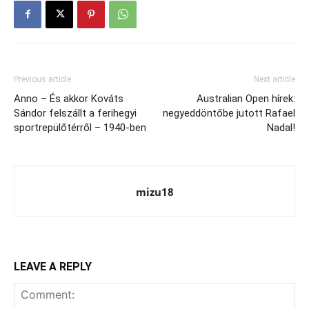
Previous article
Next article
Anno – És akkor Kováts
Australian Open hírek:
Sándor felszállt a ferihegyi
negyeddöntőbe jutott Rafael
sportrepülőtérről – 1940-ben
Nadal!
mizu18
LEAVE A REPLY