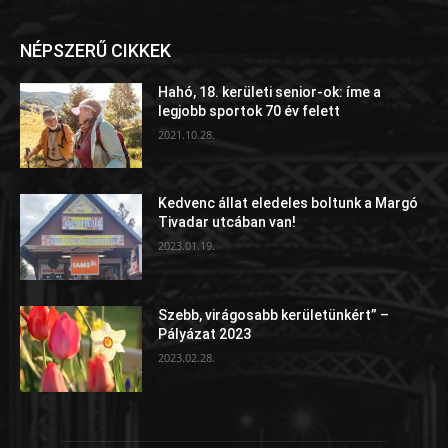
NÉPSZERŰ CIKKEK
Hahó, 18. kerületi senior-ok: íme a
legjobb sportok 70 év felett
2021.10.28.
Kedvenc állat eledeles boltunk a Margó
Tivadar utcában van!
2023.01.19.
Szebb, virágosabb kerületünkért” –
Pályázat 2023
2023.02.28.