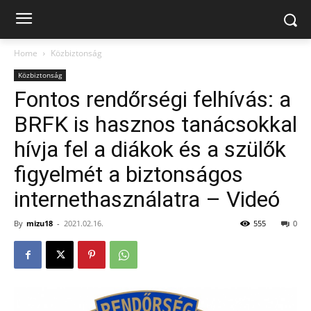
Home
Közbiztonság
Közbiztonság
Fontos rendőrségi felhívás: a
BRFK is hasznos tanácsokkal
hívja fel a diákok és a szülők
figyelmét a biztonságos
internethasználatra – Videó
By
mizu18
-
2021.02.16.
555
0