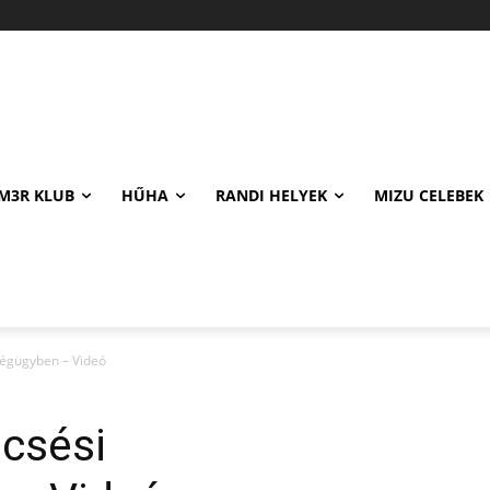
M3R KLUB
HŰHA
RANDI HELYEK
MIZU CELEBEK
ségügyben – Videó
ecsési