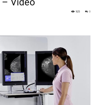
 – Videó
925
0