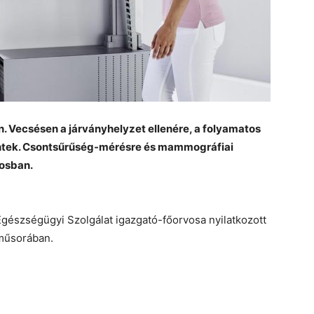
 Vecsésen a járványhelyzet ellenére, a folyamatos
örténtek. Csontsűrűség-mérésre és mammográfiai
rosban.
 Egészségügyi Szolgálat igazgató-főorvosa nyilatkozott
 műsorában.