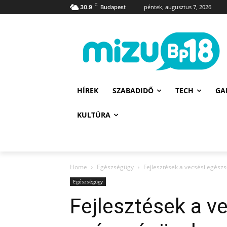
C
péntek, augusztus 7, 2026
30.9
Budapest
HÍREK
SZABADIDŐ
TECH
GA
KULTÚRA
Home
Egészségügy
Fejlesztések a vecsési egész
Egészségügy
Fejlesztések a v