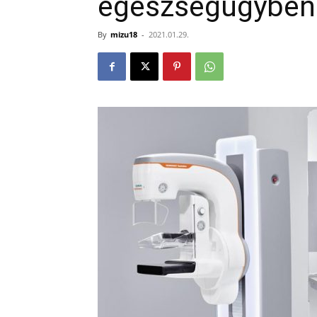
egészségügyben
By
mizu18
-
2021.01.29.