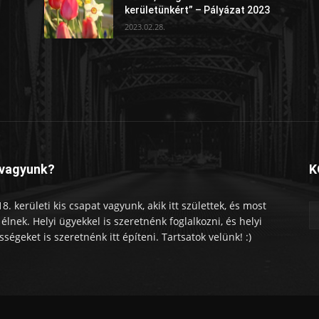
kerületünkért” – Pályázat 2023
2023.02.28.
 vagyunk?
K
18. kerületi kis csapat vagyunk, akik itt születtek, és most
tt élnek. Helyi ügyekkel is szeretnénk foglalkozni, és helyi
sségeket is szeretnénk itt építeni. Tartsatok velünk! :)