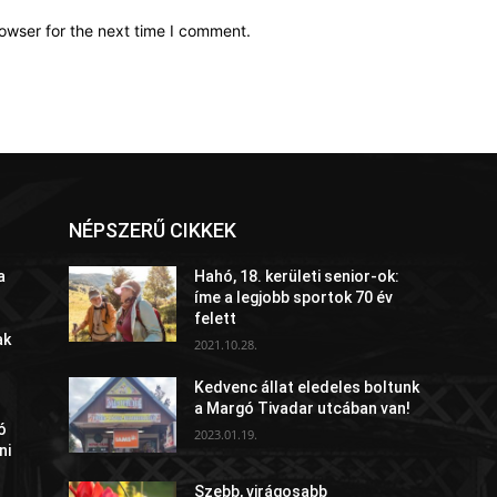
owser for the next time I comment.
NÉPSZERŰ CIKKEK
a
Hahó, 18. kerületi senior-ok:
íme a legjobb sportok 70 év
felett
ak
2021.10.28.
Kedvenc állat eledeles boltunk
a Margó Tivadar utcában van!
ó
2023.01.19.
ni
Szebb, virágosabb