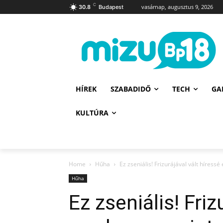
C
vasárnap, augusztus 9, 2026
30.8
Budapest
HÍREK
SZABADIDŐ
TECH
GA
KULTÚRA
Home
Hűha
Ez zseniális! Frizurájával vált híress
Hűha
Ez zseniális! Friz