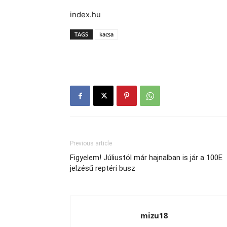
index.hu
TAGS
kacsa
Previous article
Figyelem! Júliustól már hajnalban is jár a 100E
jelzésű reptéri busz
mizu18