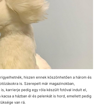
girigyelhetnék, hiszen ennek köszönhetően a három és
fotózásokra is. Szerepelt már magazinokban,
s, karrierje pedig egy róla készült fotóval indult el,
a kacsa a házban él és pelenkát is hord, emellett pedig
züksége van rá.