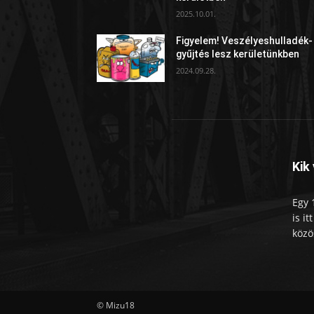
2025.10.01.
Figyelem! Veszélyeshulladék-
gyűjtés lesz kerületünkben
2024.09.28.
Kik
Egy 
is i
közö
© Mizu18