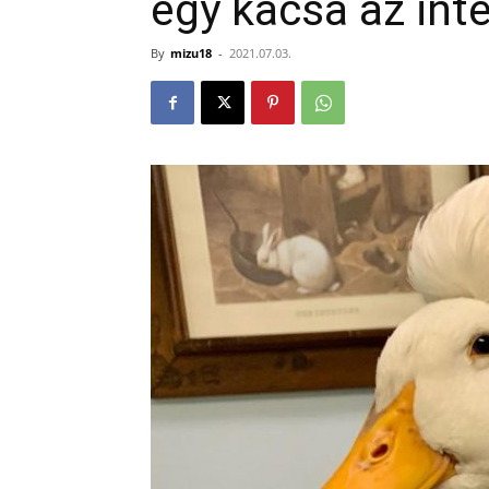
egy kacsa az int
By
mizu18
-
2021.07.03.