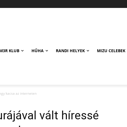
M3R KLUB
HŰHA
RANDI HELYEK
MIZU CELEBEK
é egy kacsa az interneten
urájával vált híressé