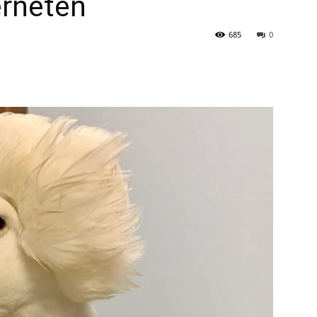
erneten
685
0