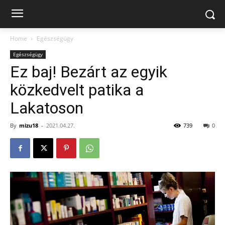
Home
Egészségügy
Egészségügy
Ez baj! Bezárt az egyik
közkedvelt patika a
Lakatoson
By
mizu18
-
2021.04.27.
739
0