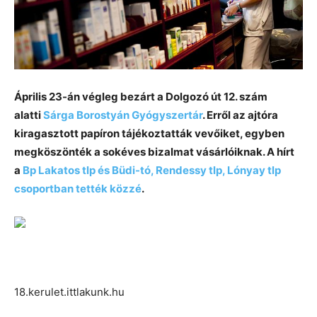
Április 23-án végleg bezárt a Dolgozó út 12. szám
alatti
Sárga Borostyán Gyógyszertár
. Erről az ajtóra
kiragasztott papíron tájékoztatták vevőiket, egyben
megköszönték a sokéves bizalmat vásárlóiknak. A hírt
a
Bp Lakatos tlp és Büdi-tó, Rendessy tlp, Lónyay tlp
csoportban tették közzé
.
18.kerulet.ittlakunk.hu