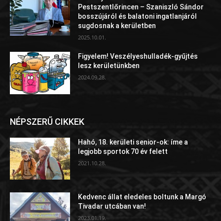
Pestszentlőrincen – Szaniszló Sándor
bosszújáról és balatoni ingatlanjáról
sugdosnak a kerületben
2025.10.01.
Figyelem! Veszélyeshulladék-gyűjtés
lesz kerületünkben
2024.09.28.
NÉPSZERŰ CIKKEK
Hahó, 18. kerületi senior-ok: íme a
legjobb sportok 70 év felett
2021.10.28.
Kedvenc állat eledeles boltunk a Margó
Tivadar utcában van!
2023.01.19.