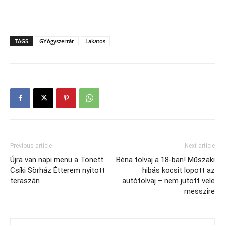
TAGS
GYógyszertár
Lakatos
Previous article
Next article
Újra van napi menü a Tonett
Béna tolvaj a 18-ban! Műszaki
Csíki Sörház Étterem nyitott
hibás kocsit lopott az
teraszán
autótolvaj – nem jutott vele
messzire