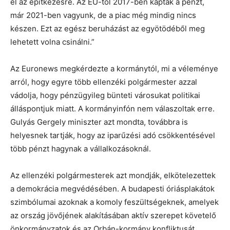
el az építkezésre. Az EU-tól 2017-ben kapták a pénzt,
már 2021-ben vagyunk, de a piac még mindig nincs
készen. Ezt az egész beruházást az egyötödéből meg
lehetett volna csinálni.”
Az Euronews megkérdezte a kormánytól, mi a véleménye
arról, hogy egyre több ellenzéki polgármester azzal
vádolja, hogy pénzügyileg bünteti városukat politikai
álláspontjuk miatt. A kormányinfón nem válaszoltak erre.
Gulyás Gergely miniszter azt mondta, továbbra is
helyesnek tartják, hogy az iparűzési adó csökkentésével
több pénzt hagynak a vállalkozásoknál.
Az ellenzéki polgármesterek azt mondják, elkötelezettek
a demokrácia megvédésében. A budapesti óriásplakátok
szimbólumai azoknak a komoly feszültségeknek, amelyek
az ország jövőjének alakításában aktív szerepet követelő
önkormányzatok és az Orbán-kormány konfliktusát