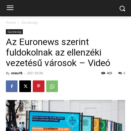
Home
Gazdaság
Gazdaság
Az Euronews szerint
fuldokolnak az ellenzéki
vezetésű városok – Videó
By
mizu18
-
2021.03.09.
469
0