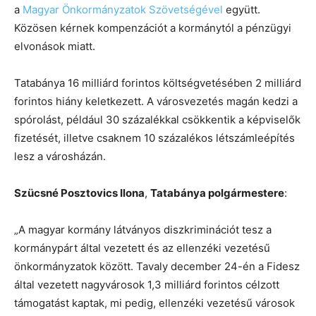
a
Magyar Önkormányzatok Szövetségével
együtt.
Közösen kérnek kompenzációt a kormánytól a pénzügyi
elvonások miatt.
Tatabánya 16 milliárd forintos költségvetésében 2 milliárd
forintos hiány keletkezett. A városvezetés magán kedzi a
spórolást, például 30 százalékkal csökkentik a képviselők
fizetését, illetve csaknem 10 százalékos létszámleépítés
lesz a városházán.
Szücsné Posztovics Ilona
,
Tatabánya polgármestere
:
„A magyar kormány látványos diszkriminációt tesz a
kormánypárt által vezetett és az ellenzéki vezetésű
önkormányzatok között. Tavaly december 24-én a Fidesz
által vezetett nagyvárosok 1,3 milliárd forintos célzott
támogatást kaptak, mi pedig, ellenzéki vezetésű városok