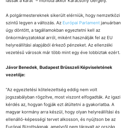
lássák a kárát” – mondta akkor Karácsony Gergely.
A polgármestereknek sikerült elérniük, hogy nemzetközi
szintű legyen a változás. Az
Európai Parlament
januárban
úgy döntött, a tagállamokban egyeztetni kell az
önkormányzatokkal arról, miként használják fel az EU
helyreállítási alapjából érkező pénzeket. Az ellenzéki
vezetésű városok már több mint egy éve lobbiztak ezért.
Jávor Benedek
,
Budapest Brüsszeli Képviseletének
vezetője:
“Az egyeztetési kötelezettség eddig nem volt
jogszabályban rögzítve, most viszont elfogadták. Az igazi
kérdés az, hogyan fogják ezt átültetni a gyakorlatba. A
magyar kormány arra készül, hogy olyan helyreállítási és
ellenálló-képességi tervet alkosson, és nyújtson be az
Európai Bizottságnak, amelyről nem tárgyalt az ország