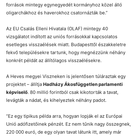
források mintegy egynegyedét kormányhoz közel álló
oligarchákhoz és haverokhoz csatornázták be.”
Az EU Csalás Elleni Hivatala (OLAF) mintegy 40
vizsgálatot indított az uniós forrásokkal kapcsolatos
esetleges visszaélések miatt. Budapesttől északkeletre
fekvő településekre tartunk, hogy megnézzünk néhány
konkrét példát az állítólagos visszaélésekre.
A Heves megyei Viszneken is jelentősen túláraztak egy
projektet – állítja
Hadházy Ákos
független parlamenti
képviselő
. 80 millió forintból csak kikotorták a tavat,
levágták a nádat, és kihelyeztek néhány padot.
“Ez egy tipikus példa arra, hogyan lopják el az Európai
Unió adófizetőinek pénzét. Ez nem tűnik nagy összegnek,
220 000 euró, de egy olyan tavat látunk itt, amely már