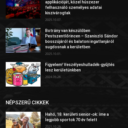
applikációját, közel húszezer
felhasználó személyes adatai
kiszivárogtak
2025.10.07.
Botrány van készülőben
Pestszentlőrincen – Szaniszló Sándor
bosszújáról és balatoni ingatlanjáról
sugdosnak a kerületben
2025.10.01.
Figyelem! Veszélyeshulladék-gyűjtés
lesz kerületünkben
2024.09.28.
NÉPSZERŰ CIKKEK
Hahó, 18. kerületi senior-ok: íme a
legjobb sportok 70 év felett
2021.10.28.