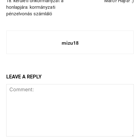
18. kerületi önkormányzat a
Marci! Hajrá! :)
honlapjára: kormányzati
pénzelvonás számláló
mizu18
LEAVE A REPLY