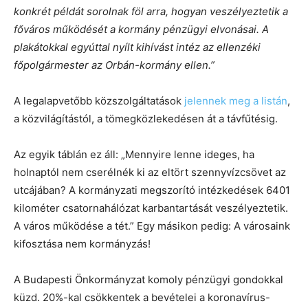
konkrét példát sorolnak föl arra, hogyan veszélyeztetik a
főváros működését a kormány pénzügyi elvonásai. A
plakátokkal egyúttal nyílt kihívást intéz az ellenzéki
főpolgármester az Orbán-kormány ellen.”
A legalapvetőbb közszolgáltatások
jelennek meg a listán
,
a közvilágítástól, a tömegközlekedésen át a távfűtésig.
Az egyik táblán ez áll: „Mennyire lenne ideges, ha
holnaptól nem cserélnék ki az eltört szennyvízcsövet az
utcájában? A kormányzati megszorító intézkedések 6401
kilométer csatornahálózat karbantartását veszélyeztetik.
A város működése a tét.” Egy másikon pedig: A városaink
kifosztása nem kormányzás!
A Budapesti Önkormányzat komoly pénzügyi gondokkal
küzd. 20%-kal csökkentek a bevételei a koronavírus-