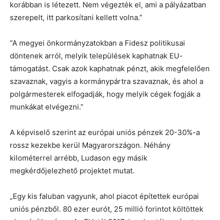
korábban is létezett. Nem végezték el, ami a pályázatban
szerepelt, itt parkosítani kellett volna.”
“A megyei önkormányzatokban a Fidesz politikusai
döntenek arról, melyik települések kaphatnak EU-
támogatást. Csak azok kaphatnak pénzt, akik megfelelően
szavaznak, vagyis a kormánypártra szavaznak, és ahol a
polgármesterek elfogadják, hogy melyik cégek fogják a
munkákat elvégezni.”
A képviselő szerint az európai uniós pénzek 20-30%-a
rossz kezekbe kerül Magyarországon. Néhány
kilométerrel arrébb, Ludason egy másik
megkérdőjelezhető projektet mutat.
„Egy kis faluban vagyunk, ahol piacot építettek európai
uniós pénzből. 80 ezer eurót, 25 millió forintot költöttek