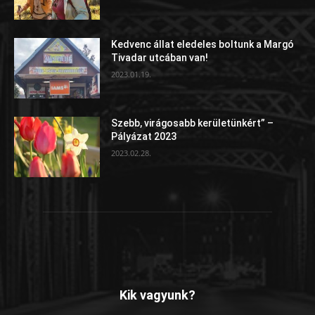
Kedvenc állat eledeles boltunk a Margó
Tivadar utcában van!
2023.01.19.
Szebb, virágosabb kerületünkért” –
Pályázat 2023
2023.02.28.
Kik vagyunk?