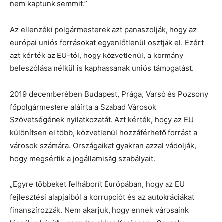
nem kaptunk semmit.”
Az ellenzéki polgármesterek azt panaszolják, hogy az
európai uniós forrásokat egyenlőtlenül osztják el. Ezért
azt kérték az EU-tól, hogy közvetlenül, a kormány
beleszólása nélkül is kaphassanak uniós támogatást.
2019 decemberében Budapest, Prága, Varsó és Pozsony
főpolgármestere aláírta a Szabad Városok
Szövetségének nyilatkozatát. Azt kérték, hogy az EU
különítsen el több, közvetlenül hozzáférhető forrást a
városok számára. Országaikat gyakran azzal vádolják,
hogy megsértik a jogállamiság szabályait.
„Egyre többeket felháborít Európában, hogy az EU
fejlesztési alapjaiból a korrupciót és az autokráciákat
finanszírozzák. Nem akarjuk, hogy ennek városaink