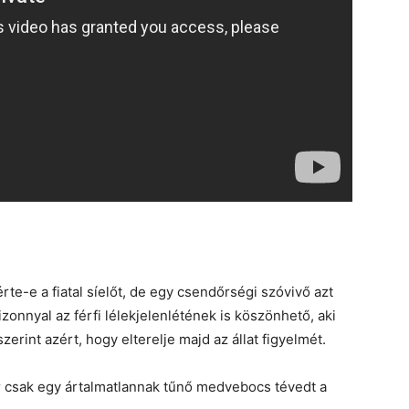
te-e a fiatal síelőt, de egy csendőrségi szóvivő azt
onnyal az férfi lélekjelenlétének is köszönhető, aki
erint azért, hogy elterelje majd az állat figyelmét.
or csak egy ártalmatlannak tűnő medvebocs tévedt a