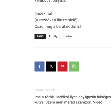
kelebucsi pályára.
(index.hu)
(a kezdőkép illusztráció)
Oszd meg a barátaiddal is!
TAGS
Erdély
medve
Previous article
Íme a török Hachiko! Ilyen egy igazán hűséges
kutya! Szem nem marad szárazon. Videó