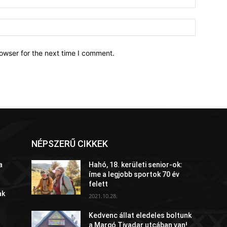
owser for the next time I comment.
NÉPSZERŰ CIKKEK
a
Hahó, 18. kerületi senior-ok:
íme a legjobb sportok 70 év
felett
ak
2021.10.28.
Kedvenc állat eledeles boltunk
a Margó Tivadar utcában van!