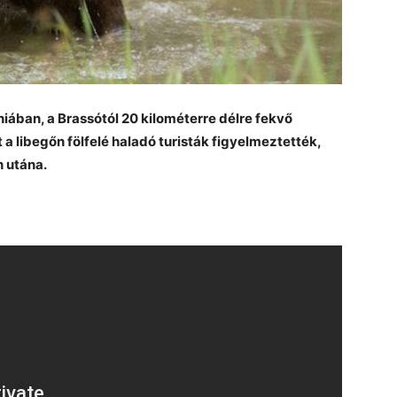
ában, a Brassótól 20 kilométerre délre fekvő
it a libegőn fölfelé haladó turisták figyelmeztették,
n utána.