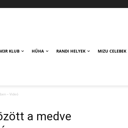
M3R KLUB
HŰHA
RANDI HELYEK
MIZU CELEBEK
yben – Videó
dözött a medve