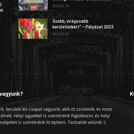
ó
2023.01.19.
ni
Szebb, virágosabb
kerületünkért” – Pályázat 2023
2023.02.28.
 vagyunk?
K
18. kerületi kis csapat vagyunk, akik itt születtek, és most
tt élnek. Helyi ügyekkel is szeretnénk foglalkozni, és helyi
sségeket is szeretnénk itt építeni. Tartsatok velünk! :)