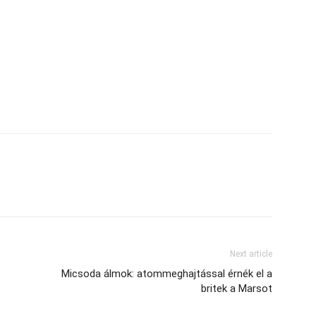
Next article
Micsoda álmok: atommeghajtással érnék el a
britek a Marsot