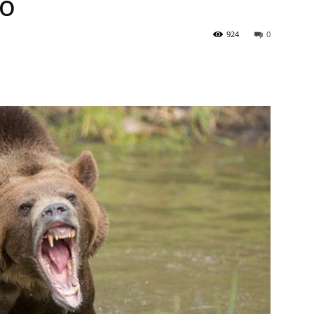
eó
924
0