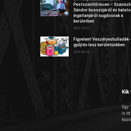
Pestszentlőrincen – Szaniszl
Sándor bosszújáról és balato
ingatlanjáról sugdosnak a
kerületben
2025.10.01.
Figyelem! Veszélyeshulladék-
gyűjtés lesz kerületünkben
2024.09.28.
Kik
Egy 
is i
közö