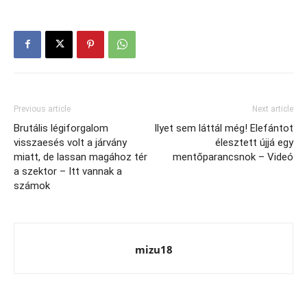
Previous article
Next article
Brutális légiforgalom
Ilyet sem láttál még! Elefántot
visszaesés volt a járvány
élesztett újjá egy
miatt, de lassan magához tér
mentőparancsnok – Videó
a szektor – Itt vannak a
számok
mizu18