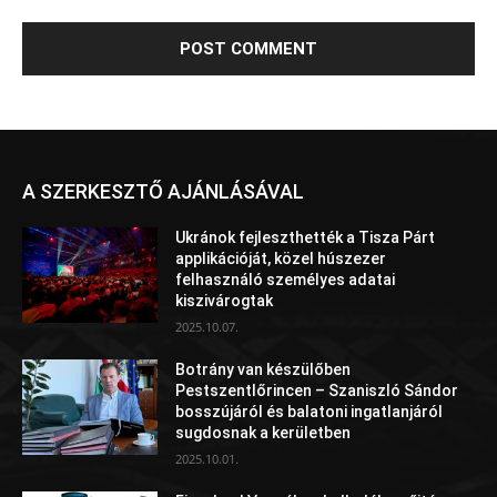
A SZERKESZTŐ AJÁNLÁSÁVAL
Ukránok fejleszthették a Tisza Párt
applikációját, közel húszezer
felhasználó személyes adatai
kiszivárogtak
2025.10.07.
Botrány van készülőben
Pestszentlőrincen – Szaniszló Sándor
bosszújáról és balatoni ingatlanjáról
sugdosnak a kerületben
2025.10.01.