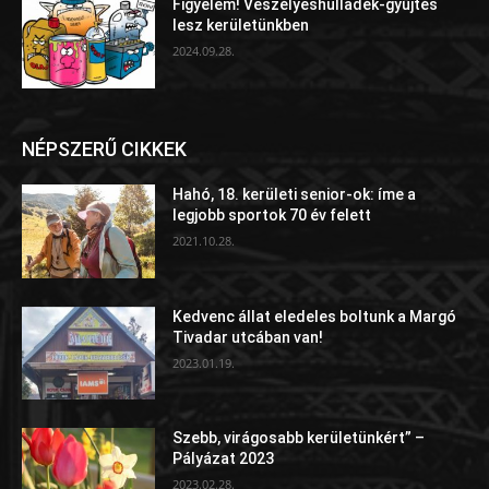
Figyelem! Veszélyeshulladék-gyűjtés
lesz kerületünkben
2024.09.28.
NÉPSZERŰ CIKKEK
Hahó, 18. kerületi senior-ok: íme a
legjobb sportok 70 év felett
2021.10.28.
Kedvenc állat eledeles boltunk a Margó
Tivadar utcában van!
2023.01.19.
Szebb, virágosabb kerületünkért” –
Pályázat 2023
2023.02.28.