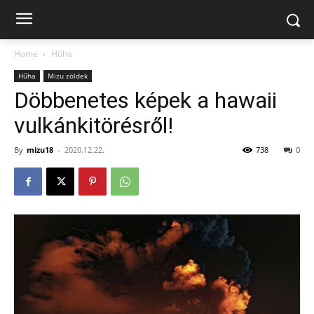
Home
Hűha
Hűha
Mizu zöldek
Döbbenetes képek a hawaii
vulkánkitörésről!
By
mizu18
-
2020.12.22.
738
0