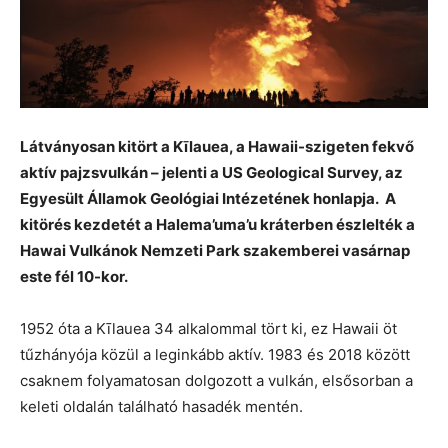
Látványosan kitört a Kīlauea, a Hawaii-szigeten fekvő
aktív pajzsvulkán – jelenti a US Geological Survey, az
Egyesült Államok Geológiai Intézetének honlapja. A
kitörés kezdetét a Halema’uma’u kráterben észlelték a
Hawai Vulkánok Nemzeti Park szakemberei vasárnap
este fél 10-kor.
1952 óta a Kīlauea 34 alkalommal tört ki, ez Hawaii öt
tűzhányója közül a leginkább aktív. 1983 és 2018 között
csaknem folyamatosan dolgozott a vulkán, elsősorban a
keleti oldalán található hasadék mentén.