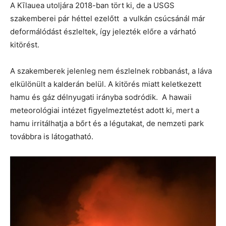
A Kīlauea utoljára 2018-ban tört ki, de a USGS
szakemberei pár héttel ezelőtt a vulkán csúcsánál már
deformálódást észleltek, így jelezték előre a várható
kitörést.
A szakemberek jelenleg nem észlelnek robbanást, a láva
elkülönült a kalderán belül. A kitörés miatt keletkezett
hamu és gáz délnyugati irányba sodródik. A hawaii
meteorológiai intézet figyelmeztetést adott ki, mert a
hamu irritálhatja a bőrt és a légutakat, de nemzeti park
továbbra is látogatható.