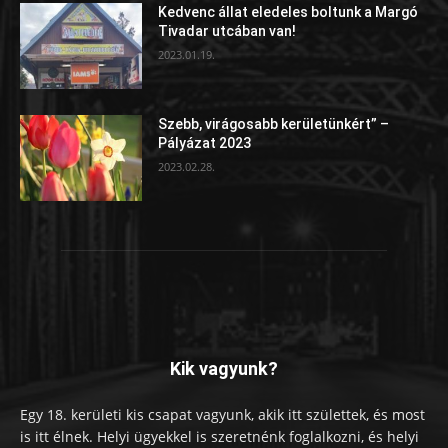
Kedvenc állat eledeles boltunk a Margó
Tivadar utcában van!
2023.01.19.
Szebb, virágosabb kerületünkért” –
Pályázat 2023
2023.02.28.
Kik vagyunk?
Egy 18. kerületi kis csapat vagyunk, akik itt születtek, és most
is itt élnek. Helyi ügyekkel is szeretnénk foglalkozni, és helyi