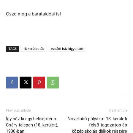
Oszd meg a barátaiddal is!
TAGS
18 kerület tűz
családi ház kigyulladt
Previous article
Next article
Így néz ki egy helikopter a
Novellaíró pályázat 18. kerületi
Cséry telepen (18. kerület),
felső tagozatos és
1930-ban!
középiskolás diákok részére