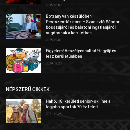
2025.10.07.
Botrány van készülőben
Pestszentlőrincen – Szaniszló Sándor
bosszújáról és balatoni ingatlanjáról
sugdosnak a kerületben
2025.10.01.
Figyelem! Veszélyeshulladék-gyűjtés
lesz kerületünkben
2024.09.28.
NÉPSZERŰ CIKKEK
Hahó, 18. kerületi senior-ok: íme a
legjobb sportok 70 év felett
2021.10.28.