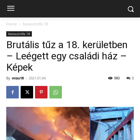
Home
Katasztrófa 18
Katasztrófa 18
Brutális tűz a 18. kerületben
– Leégett egy családi ház –
Képek
By
mizu18
-
2021.01.04.
980
0