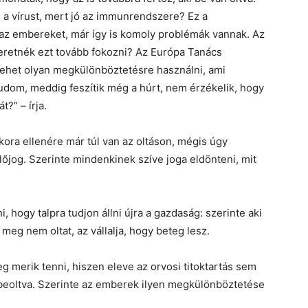
l a vírust, mert jó az immunrendszere? Ez a
az embereket, már így is komoly problémák vannak. Az
zeretnék ezt tovább fokozni? Az Európa Tanács
 lehet olyan megkülönböztetésre használni, ami
tudom, meddig feszítik még a húrt, nem érzékelik, hogy
?” – írja.
l kora ellenére már túl van az oltáson, mégis úgy
őjog. Szerinte mindenkinek szíve joga eldönteni, mit
i, hogy talpra tudjon állni újra a gazdaság: szerinte aki
 meg nem oltat, az vállalja, hogy beteg lesz.
eg merik tenni, hiszen eleve az orvosi titoktartás sem
 beoltva. Szerinte az emberek ilyen megkülönböztetése