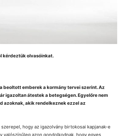
l kérdeztük olvasóinkat.
 a beoltott emberek a kormány tervei szerint. Az
ár igazoltan átestek a betegségen. Egyelőre nem
jd azoknak, akik rendelkeznek ezzel az
 szerepel, hogy az igazolvány birtokosai kapjanak-e
így valószínűleg azon gondolkodnak, hogy egyes