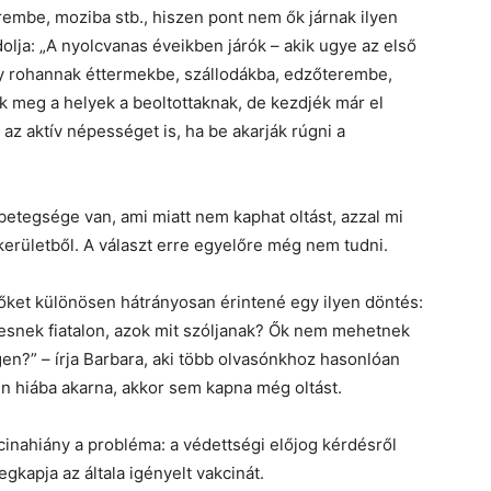
embe, moziba stb., hiszen pont nem ők járnak ilyen
dolja: „A nyolcvanas éveikben járók – akik ugye az első
úgy rohannak éttermekbe, szállodákba, edzőterembe,
ak meg a helyek a beoltottaknak, de kezdjék már el
az aktív népességet is, ha be akarják rúgni a
 betegsége van, ami miatt nem kaphat oltást, azzal mi
 kerületből. A választ erre egyelőre még nem tudni.
 őket különösen hátrányosan érintené egy ilyen döntés:
 esnek fiatalon, azok mit szóljanak? Ők nem mehetnek
gen?” – írja Barbara, aki több olvasónkhoz hasonlóan
en hiába akarna, akkor sem kapna még oltást.
kcinahiány a probléma: a védettségi előjog kérdésről
gkapja az általa igényelt vakcinát.