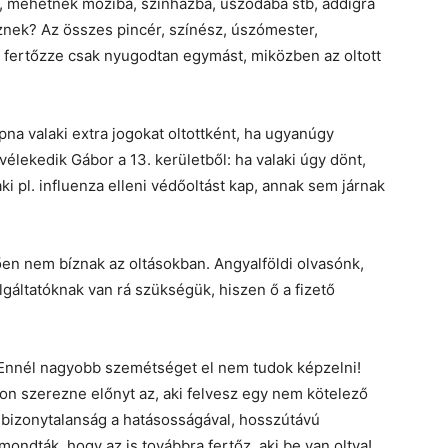
, mehetnek moziba, színházba, uszodába stb, addigra
sznek? Az összes pincér, színész, úszómester,
t fertőzze csak nyugodtan egymást, miközben az oltott
pna valaki extra jogokat oltottként, ha ugyanúgy
élekedik Gábor a 13. kerületből: ha valaki úgy dönt,
ki pl. influenza elleni védőoltást kap, annak sem járnak
en nem bíznak az oltásokban. Angyalföldi olvasónk,
lgáltatóknak van rá szükségük, hiszen ő a fizető
„Ennél nagyobb szemétséget el nem tudok képzelni!
pon szerezne előnyt az, aki felvesz egy nem kötelező
i a bizonytalanság a hatásosságával, hosszútávú
ondták, hogy az is továbbra fertőz, aki be van oltva!