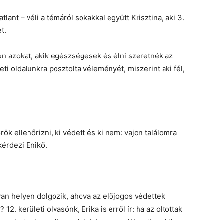
tlant – véli a témáról sokakkal együtt Krisztina, aki 3.
t.
én azokat, akik egészségesek és élni szeretnék az
leti oldalunkra posztolta véleményét, miszerint aki fél,
ök ellenőrizni, ki védett és ki nem: vajon találomra
kérdezi Enikő.
lyan helyen dolgozik, ahova az előjogos védettek
2. kerületi olvasónk, Erika is erről ír: ha az oltottak