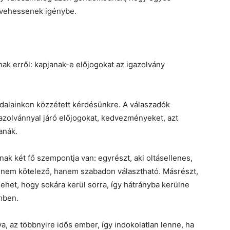
k vehessenek igénybe.
ak erről: kapjanak-e előjogokat az igazolvány
ldalainkon közzétett kérdésünkre. A válaszadók
gazolvánnyal járó előjogokat, kedvezményeket, azt
anák.
snak két fő szempontja van: egyrészt, aki oltásellenes,
s nem kötelező, hanem szabadon választható. Másrészt,
 lehet, hogy sokára kerül sorra, így hátrányba kerülne
mben.
va, az többnyire idős ember, így indokolatlan lenne, ha