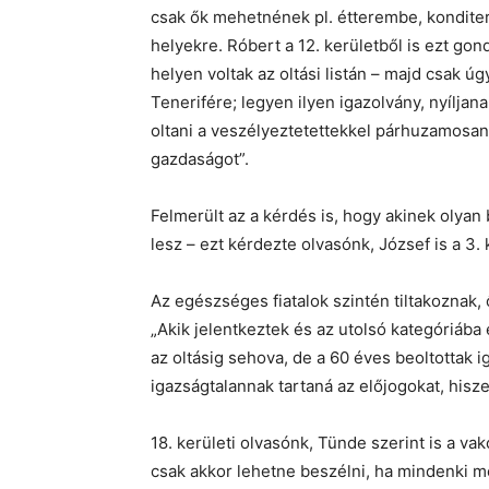
csak ők mehetnének pl. étterembe, konditer
helyekre. Róbert a 12. kerületből is ezt gon
helyen voltak az oltási listán – majd csak 
Tenerifére; legyen ilyen igazolvány, nyíljan
oltani a veszélyeztetettekkel párhuzamosan 
gazdaságot”.
Felmerült az a kérdés is, hogy akinek olyan
lesz – ezt kérdezte olvasónk, József is a 3.
Az egészséges fiatalok szintén tiltakoznak,
„Akik jelentkeztek és az utolsó kategóriába
az oltásig sehova, de a 60 éves beoltottak i
igazságtalannak tartaná az előjogokat, hisz
18. kerületi olvasónk, Tünde szerint is a va
csak akkor lehetne beszélni, ha mindenki me