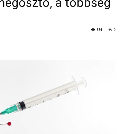
megosztó, a többség
554
0