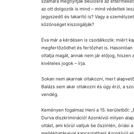
számára megnyitják beülősre az éttermeket
az ott dolgozók is mind – mind védettek le
jegyszedő és takarító is? Vagy a személyze
közönséget kiszolgálják?
Éva már a kérdésen is csodálkozik: miért ka
megfertőződhet és fertőzhet is. Hasonlóan v
oltatja magát, annak nem jár előjog, hiszen a
kivételes jogok – írja.
Sokan nem akarnak oltakozni, mert alapvető
Balázs sem akar oltakozni és úgy érzi, a szo
vendég.
Keményen fogalmaz Heni a 15. kerületből: 
Durva diszkrimináció! Azonkívül milyen ala
oltást, ami körül valljuk be őszintén, óriás
mellékhatásaival kapcsolatban! Azonkívül elm