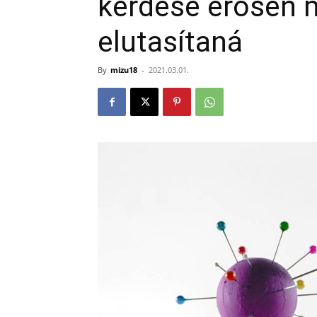
kérdése erősen 
elutasítaná
By
mizu18
-
2021.03.01.