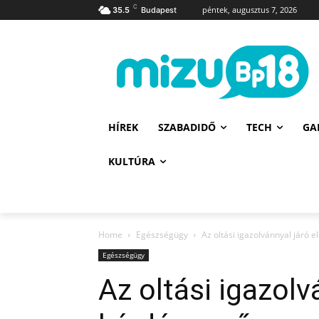
C
péntek, augusztus 7, 2026
35.5
Budapest
HÍREK
SZABADIDŐ
TECH
GA
KULTÚRA
Home
Egészségügy
Az oltási igazolvánnyal járó 
Egészségügy
Az oltási igazolv