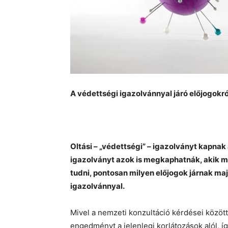
A védettségi igazolvánnyal járó előjogokró
Oltási – „védettségi” – igazolványt kapnak
igazolványt azok is megkaphatnák, akik m
tudni, pontosan milyen előjogok járnak ma
igazolvánnyal.
Mivel a nemzeti konzultáció kérdései között
engedményt a jelenlegi korlátozások alól, 