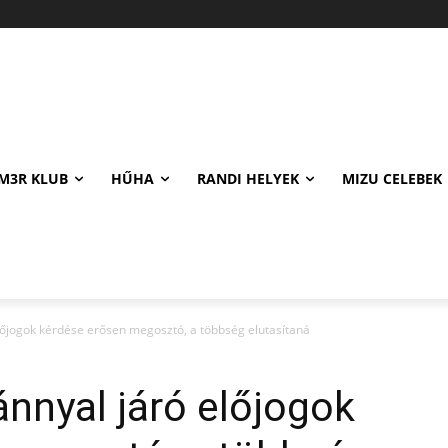
M3R KLUB
HŰHA
RANDI HELYEK
MIZU CELEBEK
előjogok kérdése erősen megosztó, a többség elutasítaná
ánnyal járó előjogok