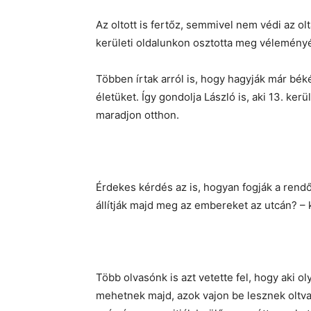
Az oltott is fertőz, semmivel nem védi az olta
kerületi oldalunkon osztotta meg véleményé
Többen írtak arról is, hogy hagyják már bék
életüket. Így gondolja László is, aki 13. kerü
maradjon otthon.
Érdekes kérdés az is, hogyan fogják a rendőr
állítják majd meg az embereket az utcán? – 
Több olvasónk is azt vetette fel, hogy aki o
mehetnek majd, azok vajon be lesznek oltva? 1