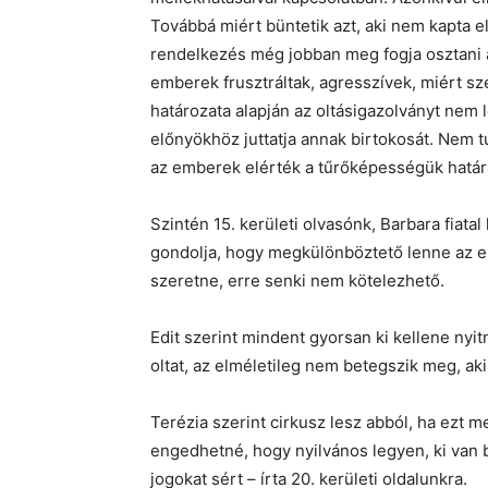
Továbbá miért büntetik azt, aki nem kapta e
rendelkezés még jobban meg fogja osztani 
emberek frusztráltak, agresszívek, miért s
határozata alapján az oltásigazolványt nem
előnyökhöz juttatja annak birtokosát. Nem 
az emberek elérték a tűrőképességük határát
Szintén 15. kerületi olvasónk, Barbara fiata
gondolja, hogy megkülönböztető lenne az el
szeretne, erre senki nem kötelezhető.
Edit szerint mindent gyorsan ki kellene nyitn
oltat, az elméletileg nem betegszik meg, aki
Terézia szerint cirkusz lesz abból, ha ezt m
engedhetné, hogy nyilvános legyen, ki van
jogokat sért – írta 20. kerületi oldalunkra.