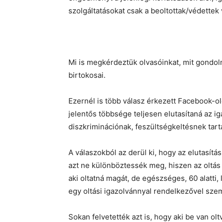
szolgáltatásokat csak a beoltottak/védette
Mi is megkérdeztük olvasóinkat, mit gondoln
birtokosai.
Ezernél is több válasz érkezett Facebook-o
jelentős többsége teljesen elutasítaná az i
diszkriminációnak, feszültségkeltésnek tart
A válaszokból az derül ki, hogy az elutasítá
azt ne különböztessék meg, hiszen az oltá
aki oltatná magát, de egészséges, 60 alatti,
egy oltási igazolvánnyal rendelkezővel sze
Sokan felvetették azt is, hogy aki be van olt