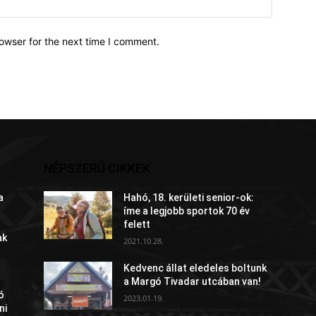
owser for the next time I comment.
NÉPSZERŰ CIKKEK
a
Hahó, 18. kerületi senior-ok:
íme a legjobb sportok 70 év
felett
ak
2021.10.28.
Kedvenc állat eledeles boltunk
a Margó Tivadar utcában van!
ó
2023.01.19.
ni