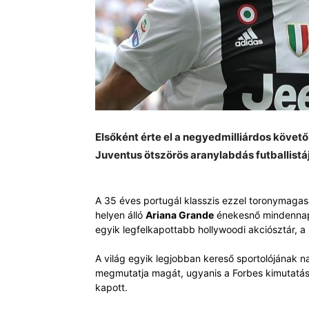
Elsőként érte el a negyedmilliárdos követ
Juventus ötszörös aranylabdás futballistá
A 35 éves portugál klasszis ezzel toronymagas
helyen álló
Ariana Grande
énekesnő mindennapja
egyik legfelkapottabb hollywoodi akciósztár, a
A világ egyik legjobban kereső sportolójának 
megmutatja magát, ugyanis a Forbes kimutatása 
kapott.