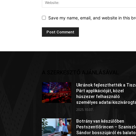
Save my name, email, and website in this br
A SZERKESZTŐ AJÁNLÁSÁVAL
Ukránok fejleszthették a Tisz
Párt applikációját, közel
húszezer felhasználó
személyes adatai kiszivárogt
2025.10.07.
Botrány van készülőben
Pestszentlőrincen – Szaniszl
Sándor bosszújáról és balato