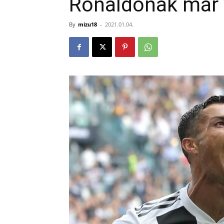
Ronaldónak már 
By
mizu18
-
2021.01.04.