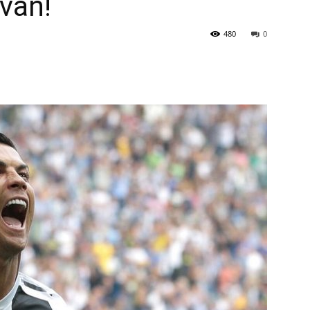
van!
480
0