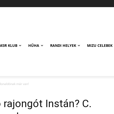
M3R KLUB
HŰHA
RANDI HELYEK
MIZU CELEBEK
. Ronaldónak már van!
 rajongót Instán? C.