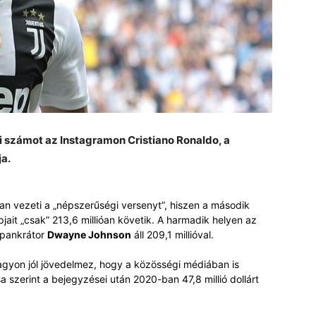
ői számot az Instagramon Cristiano Ronaldo, a
ja.
an vezeti a „népszerűségi versenyt”, hiszen a második
it „csak” 213,6 millióan követik. A harmadik helyen az
 pankrátor
Dwayne Johnson
áll 209,1 millióval.
nagyon jól jövedelmez, hogy a közösségi médiában is
szerint a bejegyzései után 2020-ban 47,8 millió dollárt