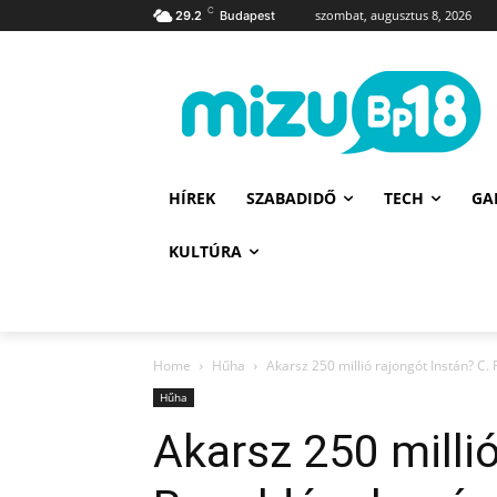
C
szombat, augusztus 8, 2026
29.2
Budapest
HÍREK
SZABADIDŐ
TECH
GA
KULTÚRA
Home
Hűha
Akarsz 250 millió rajongót Instán? C
Hűha
Akarsz 250 millió